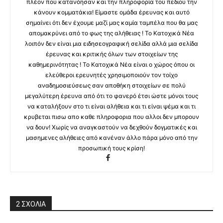
πλέον που κατανόησαν και την πληροφορία του πεδιου την
κάνουν κομματάκια! Είμαστε ομάδα έρευνας και αυτό
σημαίνει ότι δεν έχουμε μαζί μας καμία ταμπέλα που θα μας
απομακρύνει από το φως της αλήθειας ! Το Κατοχικά Νέα
λοιπόν δεν είναι μια ειδησεογραφική σελίδα αλλά μια σελίδα
έρευνας και κριτικής όλων των στοιχείων της
καθημερινότητας ! Το Κατοχικά Νέα είναι ο χώρος όπου οι
ελεύθεροι ερευνητές χρησιμοποιούν τον τοίχο
αναδημοσιεύσεως σαν αποθήκη στοιχείων σε πολύ
μεγαλύτερη έρευνα από ότι το φανερό έτσι ώστε μόνοι τους
να καταλήξουν στο τι είναι αλήθεια και τι είναι ψέμα και τι
κρυβεται πισω απο καθε πληροφορια που αλλοι δεν μπορουν
να δουν! Χωρίς να αναγκαστούν να δεχθούν δογματικές και
μασημενες αλήθειες από κανέναν άλλο πάρα μόνο από την
προσωπική τους κρίση!
2 ΣΧΟΛΙΑ