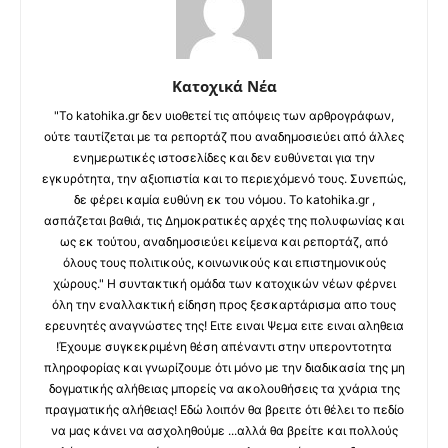
Κατοχικά Νέα
"Το katohika.gr δεν υιοθετεί τις απόψεις των αρθρογράφων,
ούτε ταυτίζεται με τα ρεπορτάζ που αναδημοσιεύει από άλλες
ενημερωτικές ιστοσελίδες και δεν ευθύνεται για την
εγκυρότητα, την αξιοπιστία και το περιεχόμενό τους. Συνεπώς,
δε φέρει καμία ευθύνη εκ του νόμου. Το katohika.gr ,
ασπάζεται βαθιά, τις Δημοκρατικές αρχές της πολυφωνίας και
ως εκ τούτου, αναδημοσιεύει κείμενα και ρεπορτάζ, από
όλους τους πολιτικούς, κοινωνικούς και επιστημονικούς
χώρους." Η συντακτική ομάδα των κατοχικών νέων φέρνει
όλη την εναλλακτική είδηση προς ξεσκαρτάρισμα απο τους
ερευνητές αναγνώστες της! Ειτε ειναι Ψεμα ειτε ειναι αληθεια
!Έχουμε συγκεκριμένη θέση απέναντι στην υπεροντοτητα
πληροφορίας και γνωρίζουμε ότι μόνο με την διαδικασία της μη
δογματικής αλήθειας μπορείς να ακολουθήσεις τα χνάρια της
πραγματικής αλήθειας! Εδώ λοιπόν θα βρειτε ότι θέλει το πεδίο
να μας κάνει να ασχοληθούμε ...αλλά θα βρείτε και πολλούς