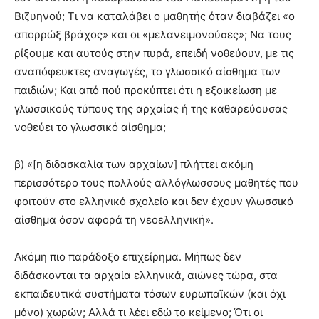
Βιζυηνού; Τι να καταλάβει ο μαθητής όταν διαβάζει «ο
απορρώξ βράχος» και οι «μελανειμονούσες»; Να τους
ρίξουμε και αυτούς στην πυρά, επειδή νοθεύουν, με τις
αναπόφευκτες αναγωγές, το γλωσσικό αίσθημα των
παιδιών; Και από πού προκύπτει ότι η εξοικείωση με
γλωσσικούς τύπους της αρχαίας ή της καθαρεύουσας
νοθεύει το γλωσσικό αίσθημα;
β) «[η διδασκαλία των αρχαίων] πλήττει ακόμη
περισσότερο τους πολλούς αλλόγλωσσους μαθητές που
φοιτούν στο ελληνικό σχολείο και δεν έχουν γλωσσικό
αίσθημα όσον αφορά τη νεοελληνική».
Ακόμη πιο παράδοξο επιχείρημα. Μήπως δεν
διδάσκονται τα αρχαία ελληνικά, αιώνες τώρα, στα
εκπαιδευτικά συστήματα τόσων ευρωπαϊκών (και όχι
μόνο) χωρών; Αλλά τι λέει εδώ το κείμενο; Ότι οι