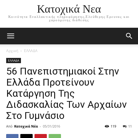
Κατοχικά Νεα
Κοινότητα Εναλλακτικής πληροφόρησης,Ελεύθερης Ερευνας και
χαρούμενης διάθεσης
Αρχική
ΕΛΛΑΔΑ
ΕΛΛΑΔΑ
56 Πανεπιστημιακοί Στην
Ελλάδα Προτείνουν
Κατάργηση Της
Διδασκαλίας Των Αρχαίων
Στο Γυμνάσιο
Από
Κατοχικά Νέα
-
05/31/2016
119
11