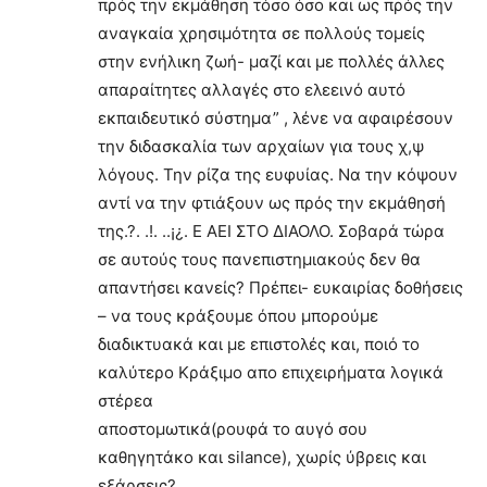
πρός την εκμάθηση τόσο όσο και ως πρός την
αναγκαία χρησιμότητα σε πολλούς τομείς
στην ενήλικη ζωή- μαζί και με πολλές άλλες
απαραίτητες αλλαγές στο ελεεινό αυτό
εκπαιδευτικό σύστημα” , λένε να αφαιρέσουν
την διδασκαλία των αρχαίων για τους χ,ψ
λόγους. Την ρίζα της ευφυίας. Να την κόψουν
αντί να την φτιάξουν ως πρός την εκμάθησή
της.?. .!. ..¡¿. Ε ΑΕΙ ΣΤΟ ΔΙΑΟΛΟ. Σοβαρά τώρα
σε αυτούς τους πανεπιστημιακούς δεν θα
απαντήσει κανείς? Πρέπει- ευκαιρίας δοθήσεις
– να τους κράξουμε όπου μπορούμε
διαδικτυακά και με επιστολές και, ποιό το
καλύτερο Κράξιμο απο επιχειρήματα λογικά
στέρεα
αποστομωτικά(ρουφά το αυγό σου
καθηγητάκο και silance), χωρίς ύβρεις και
εξάρσεις?