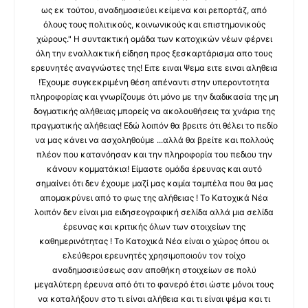
ως εκ τούτου, αναδημοσιεύει κείμενα και ρεπορτάζ, από
όλους τους πολιτικούς, κοινωνικούς και επιστημονικούς
χώρους." Η συντακτική ομάδα των κατοχικών νέων φέρνει
όλη την εναλλακτική είδηση προς ξεσκαρτάρισμα απο τους
ερευνητές αναγνώστες της! Ειτε ειναι Ψεμα ειτε ειναι αληθεια
!Έχουμε συγκεκριμένη θέση απέναντι στην υπεροντοτητα
πληροφορίας και γνωρίζουμε ότι μόνο με την διαδικασία της μη
δογματικής αλήθειας μπορείς να ακολουθήσεις τα χνάρια της
πραγματικής αλήθειας! Εδώ λοιπόν θα βρειτε ότι θέλει το πεδίο
να μας κάνει να ασχοληθούμε ...αλλά θα βρείτε και πολλούς
πλέον που κατανόησαν και την πληροφορία του πεδιου την
κάνουν κομματάκια! Είμαστε ομάδα έρευνας και αυτό
σημαίνει ότι δεν έχουμε μαζί μας καμία ταμπέλα που θα μας
απομακρύνει από το φως της αλήθειας ! Το Κατοχικά Νέα
λοιπόν δεν είναι μια ειδησεογραφική σελίδα αλλά μια σελίδα
έρευνας και κριτικής όλων των στοιχείων της
καθημερινότητας ! Το Κατοχικά Νέα είναι ο χώρος όπου οι
ελεύθεροι ερευνητές χρησιμοποιούν τον τοίχο
αναδημοσιεύσεως σαν αποθήκη στοιχείων σε πολύ
μεγαλύτερη έρευνα από ότι το φανερό έτσι ώστε μόνοι τους
να καταλήξουν στο τι είναι αλήθεια και τι είναι ψέμα και τι