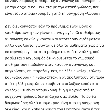
κάνουν διαρκώς αυθαίρετες αναγωγές και συγκρίσεις
με την αρχαία και μάλιστα με την αττική γλώσσα, που
είναι τόσο απομακρυσμένη από τη σύγχρονη γλώσσα».
Δεν διευκρινίζεται εάν το πρόβλημα είναι μόνο οι
«αυθαίρετες» ή -εν γένει- οι αναγωγές. Οι αυθαίρετες
αναγωγές κακώς γίνονται και αποτελούν σφάλματα×
αλλά σφάλματα, γίνονται σε όλα τα μαθήματα χωρίς να
καταργούμε γι’ αυτό τα μαθήματα. Από την άλλη, πού
βασίζεται ο ισχυρισμός ότι «νοθεύεται το γλωσσικό
αίσθημα των παιδιών» όταν κάνουν αναγωγές, και
συγκρίνουν, επί παραδείγματι, τις λέξεις «αλς», «άλας»
και «θάλασσα» ή «θάλλαττα», ή ανακαλύπτουν ότι πίσω
από τη λέξη «ύφαλος» κρύβονται οι λέξεις «υπό» και
«αλός»; Ότι είναι απομακρυσμένη η αρχαία από τη
σύγχρονη γλώσσα δεν υπάρχει αμφιβολία. Ποιος θα
διαφωνούσε; Αλλά απομακρυσμένη από τη σύγχρονη
δεν είναι και η καθαρεύουσα του Παπαδιαμάντη ή του