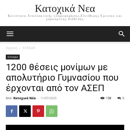
Κατοχικά Νεα
Κοινότητα Εναλλακτικής πληροφόρησης,Ελεύθερης Ερευνας και
χαρούμενης διάθεσης
Αρχική
ΕΛΛΑΔΑ
ΕΛΛΑΔΑ
1200 θέσεις μονίμων με
απολυτήριο Γυμνασίου που
έρχονται από τον ΑΣΕΠ
Από
Κατοχικά Νέα
-
11/07/2025
138
0