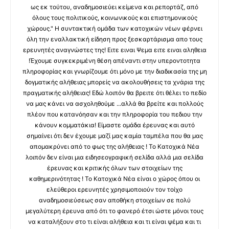
ως εκ τούτου, αναδημοσιεύει κείμενα και ρεπορτάζ, από
όλους τους πολιτικούς, κοινωνικούς και επιστημονικούς
χώρους." Η συντακτική ομάδα των κατοχικών νέων φέρνει
όλη την εναλλακτική είδηση προς ξεσκαρτάρισμα απο τους
ερευνητές αναγνώστες της! Ειτε ειναι Ψεμα ειτε ειναι αληθεια
!Έχουμε συγκεκριμένη θέση απέναντι στην υπεροντοτητα
πληροφορίας και γνωρίζουμε ότι μόνο με την διαδικασία της μη
δογματικής αλήθειας μπορείς να ακολουθήσεις τα χνάρια της
πραγματικής αλήθειας! Εδώ λοιπόν θα βρειτε ότι θέλει το πεδίο
να μας κάνει να ασχοληθούμε ...αλλά θα βρείτε και πολλούς
πλέον που κατανόησαν και την πληροφορία του πεδιου την
κάνουν κομματάκια! Είμαστε ομάδα έρευνας και αυτό
σημαίνει ότι δεν έχουμε μαζί μας καμία ταμπέλα που θα μας
απομακρύνει από το φως της αλήθειας ! Το Κατοχικά Νέα
λοιπόν δεν είναι μια ειδησεογραφική σελίδα αλλά μια σελίδα
έρευνας και κριτικής όλων των στοιχείων της
καθημερινότητας ! Το Κατοχικά Νέα είναι ο χώρος όπου οι
ελεύθεροι ερευνητές χρησιμοποιούν τον τοίχο
αναδημοσιεύσεως σαν αποθήκη στοιχείων σε πολύ
μεγαλύτερη έρευνα από ότι το φανερό έτσι ώστε μόνοι τους
να καταλήξουν στο τι είναι αλήθεια και τι είναι ψέμα και τι