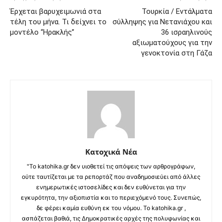
Έρχεται βαρυχειμωνιά στα
Τουρκία / Εντάλματα
τέλη του μήνα. Τι δείχνει το
σύλληψης για Νετανιάχου και
μοντέλο “Ηρακλής”
36 ισραηλινούς
αξιωματούχους για την
γενοκτονία στη Γάζα
Κατοχικά Νέα
"Το katohika.gr δεν υιοθετεί τις απόψεις των αρθρογράφων,
ούτε ταυτίζεται με τα ρεπορτάζ που αναδημοσιεύει από άλλες
ενημερωτικές ιστοσελίδες και δεν ευθύνεται για την
εγκυρότητα, την αξιοπιστία και το περιεχόμενό τους. Συνεπώς,
δε φέρει καμία ευθύνη εκ του νόμου. Το katohika.gr ,
ασπάζεται βαθιά, τις Δημοκρατικές αρχές της πολυφωνίας και