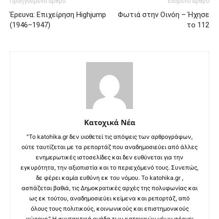
Προηγούμενο άρθρο
Επόμενο άρθρο
Έρευνα: Επιχείρηση Highjump
Φωτιά στην Οινόη – Ήχησε
(1946–1947)
το 112
Κατοχικά Νέα
"Το katohika.gr δεν υιοθετεί τις απόψεις των αρθρογράφων,
ούτε ταυτίζεται με τα ρεπορτάζ που αναδημοσιεύει από άλλες
ενημερωτικές ιστοσελίδες και δεν ευθύνεται για την
εγκυρότητα, την αξιοπιστία και το περιεχόμενό τους. Συνεπώς,
δε φέρει καμία ευθύνη εκ του νόμου. Το katohika.gr ,
ασπάζεται βαθιά, τις Δημοκρατικές αρχές της πολυφωνίας και
ως εκ τούτου, αναδημοσιεύει κείμενα και ρεπορτάζ, από
όλους τους πολιτικούς, κοινωνικούς και επιστημονικούς
χώρους." Η συντακτική ομάδα των κατοχικών νέων φέρνει