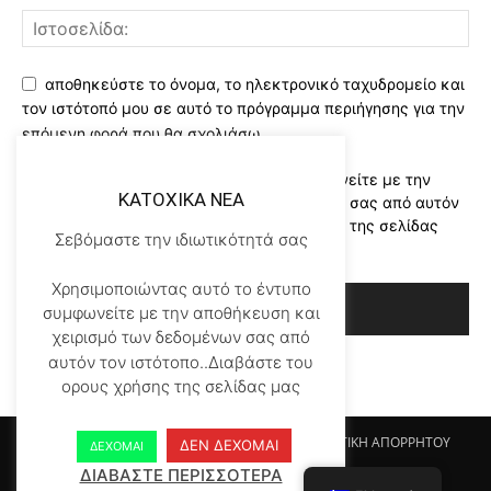
αποθηκεύστε το όνομα, το ηλεκτρονικό ταχυδρομείο και
τον ιστότοπό μου σε αυτό το πρόγραμμα περιήγησης για την
επόμενη φορά που θα σχολιάσω.
Χρησιμοποιώντας αυτό το έντυπο συμφωνείτε με την
KATOXIKA NEA
αποθήκευση και χειρισμό των δεδομένων σας από αυτόν
τον ιστότοπο..Διαβάστε του ορους χρήσης της σελίδας
Σεβόμαστε την ιδιωτικότητά σας
μας
*
Χρησιμοποιώντας αυτό το έντυπο
συμφωνείτε με την αποθήκευση και
χειρισμό των δεδομένων σας από
αυτόν τον ιστότοπο..Διαβάστε του
ορους χρήσης της σελίδας μας
Αρχικη KATOHIKA NEA
Login
Register
ΠΟΛΙΤΙΚΗ ΑΠΟΡΡΗΤΟΥ
ΔΕΝ ΔΕΧΟΜΑΙ
ΔΕΧΟΜΑΙ
ΟΡΟΙ ΧΡΗΣΗΣ
ΕΠΙΚΟΙΝΩΝΙΑ
ΔΙΑΒΑΣΤΕ ΠΕΡΙΣΣΟΤΕΡΑ