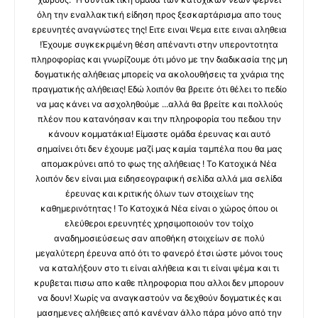
όλη την εναλλακτική είδηση προς ξεσκαρτάρισμα απο τους
ερευνητές αναγνώστες της! Ειτε ειναι Ψεμα ειτε ειναι αληθεια
!Έχουμε συγκεκριμένη θέση απέναντι στην υπεροντοτητα
πληροφορίας και γνωρίζουμε ότι μόνο με την διαδικασία της μη
δογματικής αλήθειας μπορείς να ακολουθήσεις τα χνάρια της
πραγματικής αλήθειας! Εδώ λοιπόν θα βρειτε ότι θέλει το πεδίο
να μας κάνει να ασχοληθούμε ...αλλά θα βρείτε και πολλούς
πλέον που κατανόησαν και την πληροφορία του πεδιου την
κάνουν κομματάκια! Είμαστε ομάδα έρευνας και αυτό
σημαίνει ότι δεν έχουμε μαζί μας καμία ταμπέλα που θα μας
απομακρύνει από το φως της αλήθειας ! Το Κατοχικά Νέα
λοιπόν δεν είναι μια ειδησεογραφική σελίδα αλλά μια σελίδα
έρευνας και κριτικής όλων των στοιχείων της
καθημερινότητας ! Το Κατοχικά Νέα είναι ο χώρος όπου οι
ελεύθεροι ερευνητές χρησιμοποιούν τον τοίχο
αναδημοσιεύσεως σαν αποθήκη στοιχείων σε πολύ
μεγαλύτερη έρευνα από ότι το φανερό έτσι ώστε μόνοι τους
να καταλήξουν στο τι είναι αλήθεια και τι είναι ψέμα και τι
κρυβεται πισω απο καθε πληροφορια που αλλοι δεν μπορουν
να δουν! Χωρίς να αναγκαστούν να δεχθούν δογματικές και
μασημενες αλήθειες από κανέναν άλλο πάρα μόνο από την