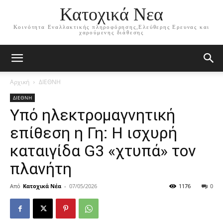
Κατοχικά Νεα
Κοινότητα Εναλλακτικής πληροφόρησης,Ελεύθερης Ερευνας και
χαρούμενης διάθεσης
Αρχική
ΔΙΕΘΝΗ
ΔΙΕΘΝΗ
Υπό ηλεκτρομαγνητική
επίθεση η Γη: Η ισχυρή
καταιγίδα G3 «χτυπά» τον
πλανήτη
Από
Κατοχικά Νέα
-
07/05/2026
1176
0