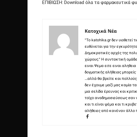
ΕΠΙΒΙΩΣΗ: Download όλα τα φαρμακευτικά φ
Κατοχικά Νέα
"Το katohika.gr δεν υιοθετεί
ευθύνεται για την εγκυρότητα,
Δημοκρατικές αρχές της πολυ
χώρους." Η συντακτική ομάδ
ειναι Ψεμα ειτε ειναι αληθει
δογματικής αλήθειας μπορείς 
...αλλά θα βρείτε και πολλο
δεν έχουμε μαζί μας καμία τ
μια σελίδα έρευνας και κριτι
τοίχο αναδημοσιεύσεως σαν α
και τι είναι ψέμα και τι κρ
αλήθειες από κανέναν άλλο 