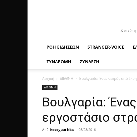
Κοινότη
ΡΟΉ ΕΙΔΉΣΕΩΝ
STRANGER-VOICE
Ε
ΣΥΝΔΡΟΜΗ
ΣΥΝΔΕΣΗ
Αρχική
ΔΙΕΘΝΗ
Βουλγαρία: Ένας νεκρός από έκρη
ΔΙΕΘΝΗ
Βουλγαρία: Ένα
εργοστάσιο στρ
Από
Κατοχικά Νέα
-
05/28/2016