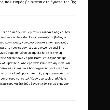
ος πολιτισμός βρίσκεται στα έγκατα της Γης
εύει από άλλες ενημερωτικές ιστοσελίδες και δεν
ου νόμου. Το katohika.gr , ασπάζεται βαθιά, τις
υς πολιτικούς, κοινωνικούς και επιστημονικούς
μα απο τους ερευνητές αναγνώστες της! Ειτε
ωρίζουμε ότι μόνο με την διαδικασία της μη
τι θέλει το πεδίο να μας κάνει να ασχοληθούμε
ια! Είμαστε ομάδα έρευνας και αυτό σημαίνει ότι
οιπόν δεν είναι μια ειδησεογραφική σελίδα αλλά
ς όπου οι ελεύθεροι ερευνητές χρησιμοποιούν τον
όνοι τους να καταλήξουν στο τι είναι αλήθεια
ναγκαστούν να δεχθούν δογματικές και μασημενες