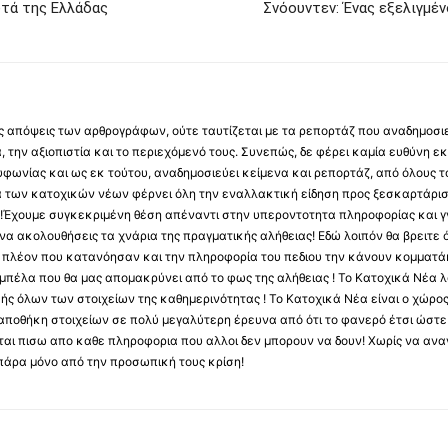
υτά της Ελλάδας
Σνόουντεν: Ένας εξελιγμέν
 τις απόψεις των αρθρογράφων, ούτε ταυτίζεται με τα ρεπορτάζ που αναδημοσι
 την αξιοπιστία και το περιεχόμενό τους. Συνεπώς, δε φέρει καμία ευθύνη εκ τ
φωνίας και ως εκ τούτου, αναδημοσιεύει κείμενα και ρεπορτάζ, από όλους το
α των κατοχικών νέων φέρνει όλη την εναλλακτική είδηση προς ξεσκαρτάρισ
α !Έχουμε συγκεκριμένη θέση απέναντι στην υπεροντοτητα πληροφορίας και γν
να ακολουθήσεις τα χνάρια της πραγματικής αλήθειας! Εδώ λοιπόν θα βρειτε ό
ύς πλέον που κατανόησαν και την πληροφορία του πεδιου την κάνουν κομματάκ
αμπέλα που θα μας απομακρύνει από το φως της αλήθειας ! Το Κατοχικά Νέα λ
κής όλων των στοιχείων της καθημερινότητας ! Το Κατοχικά Νέα είναι ο χώρο
ποθήκη στοιχείων σε πολύ μεγαλύτερη έρευνα από ότι το φανερό έτσι ώστε μ
υβεται πισω απο καθε πληροφορια που αλλοι δεν μπορουν να δουν! Χωρίς να α
πάρα μόνο από την προσωπική τους κρίση!