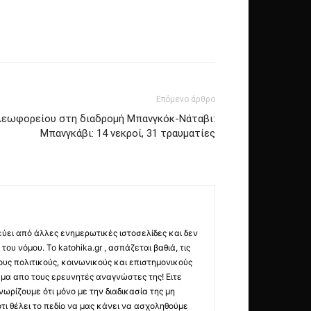
Επόμενο άρθρο
λεωφορείου στη διαδρομή Μπανγκόκ-Νάταβι:
Μπανγκάβι: 14 νεκροί, 31 τραυματίες
εύει από άλλες ενημερωτικές ιστοσελίδες και δεν
ου νόμου. Το katohika.gr , ασπάζεται βαθιά, τις
υς πολιτικούς, κοινωνικούς και επιστημονικούς
μα απο τους ερευνητές αναγνώστες της! Ειτε
ωρίζουμε ότι μόνο με την διαδικασία της μη
τι θέλει το πεδίο να μας κάνει να ασχοληθούμε