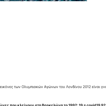
ι εικόνες των Ολυμπιακών Αγώνων του Λονδίνου 2012 είναι γν
νες που κλείνουν στη Βαρκελώνη το 1992; 19 = covid19 92 =