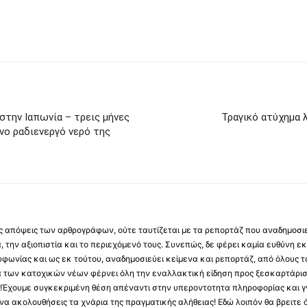
στην Ιαπωνία – τρεις μήνες
Τραγικό ατύχημα 
ο ραδιενεργό νερό της
 τις απόψεις των αρθρογράφων, ούτε ταυτίζεται με τα ρεπορτάζ που αναδημοσι
 την αξιοπιστία και το περιεχόμενό τους. Συνεπώς, δε φέρει καμία ευθύνη εκ τ
φωνίας και ως εκ τούτου, αναδημοσιεύει κείμενα και ρεπορτάζ, από όλους το
α των κατοχικών νέων φέρνει όλη την εναλλακτική είδηση προς ξεσκαρτάρισ
α !Έχουμε συγκεκριμένη θέση απέναντι στην υπεροντοτητα πληροφορίας και γν
να ακολουθήσεις τα χνάρια της πραγματικής αλήθειας! Εδώ λοιπόν θα βρειτε ό