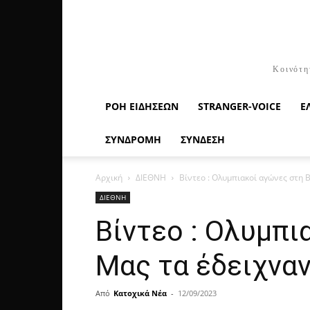
Κοινότη
ΡΟΉ ΕΙΔΉΣΕΩΝ
STRANGER-VOICE
Ε
ΣΥΝΔΡΟΜΗ
ΣΥΝΔΕΣΗ
Αρχική
ΔΙΕΘΝΗ
Βίντεο : Ολυμπιακοί αγώνες στη 
ΔΙΕΘΝΗ
Βίντεο : Ολυμπ
Μας τα έδειχναν
Από
Κατοχικά Νέα
-
12/09/2023