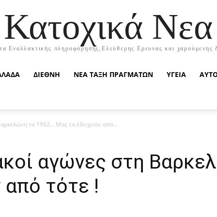
Κατοχικά Νεα
τα Εναλλακτικής πληροφόρησης,Ελεύθερης Ερευνας και χαρούμενης 
ΛΛΑΔΑ
ΔΙΕΘΝΗ
ΝΕΑ ΤΑΞΗ ΠΡΑΓΜΑΤΩΝ
ΥΓΕΙΑ
ΑΥΤ
Βαρκελώνη το 1992… Μας τα έδειχναν από...
ιακοί αγώνες στη Βαρκε
 από τότε !