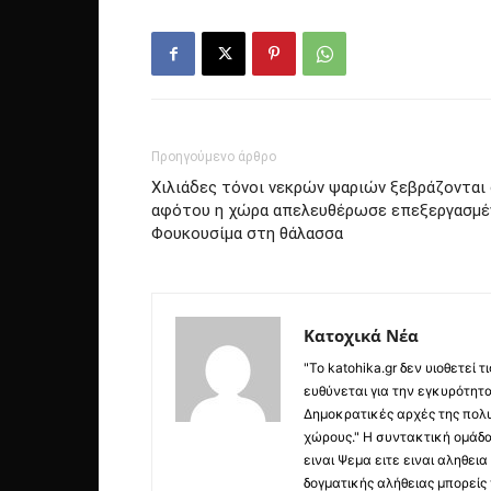
Προηγούμενο άρθρο
Χιλιάδες τόνοι νεκρών ψαριών ξεβράζονται 
αφότου η χώρα απελευθέρωσε επεξεργασμέν
Φουκουσίμα στη θάλασσα
Κατοχικά Νέα
"Το katohika.gr δεν υιοθετεί
ευθύνεται για την εγκυρότητα,
Δημοκρατικές αρχές της πολυ
χώρους." Η συντακτική ομάδ
ειναι Ψεμα ειτε ειναι αληθει
δογματικής αλήθειας μπορείς 