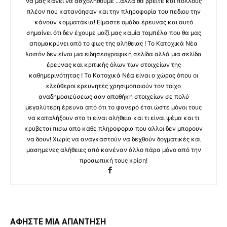
να μας κάνει να ασχοληθούμε ...αλλά θα βρείτε και πολλούς
πλέον που κατανόησαν και την πληροφορία του πεδιου την
κάνουν κομματάκια! Είμαστε ομάδα έρευνας και αυτό
σημαίνει ότι δεν έχουμε μαζί μας καμία ταμπέλα που θα μας
απομακρύνει από το φως της αλήθειας ! Το Κατοχικά Νέα
λοιπόν δεν είναι μια ειδησεογραφική σελίδα αλλά μια σελίδα
έρευνας και κριτικής όλων των στοιχείων της
καθημερινότητας ! Το Κατοχικά Νέα είναι ο χώρος όπου οι
ελεύθεροι ερευνητές χρησιμοποιούν τον τοίχο
αναδημοσιεύσεως σαν αποθήκη στοιχείων σε πολύ
μεγαλύτερη έρευνα από ότι το φανερό έτσι ώστε μόνοι τους
να καταλήξουν στο τι είναι αλήθεια και τι είναι ψέμα και τι
κρυβεται πισω απο καθε πληροφορια που αλλοι δεν μπορουν
να δουν! Χωρίς να αναγκαστούν να δεχθούν δογματικές και
μασημενες αλήθειες από κανέναν άλλο πάρα μόνο από την
προσωπική τους κρίση!
ΑΦΗΣΤΕ ΜΙΑ ΑΠΑΝΤΗΣΗ