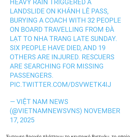
HEAVY RAIN TRIGGERED A
LANDSLIDE ON KHÁNH LÊ PASS,
BURYING A COACH WITH 32 PEOPLE
ON BOARD TRAVELLING FROM ĐÀ
LẠT TO NHA TRANG LATE SUNDAY.
SIX PEOPLE HAVE DIED, AND 19
OTHERS ARE INJURED. RESCUERS
ARE SEARCHING FOR MISSING
PASSENGERS.
PIC.TWITTER.COM/DSVWETK4IJ
— VIỆT NAM NEWS
(@VIETNAMNEWSVNS)
NOVEMBER
17, 2025
Έντονες βροχές πλήττουν το κεντρικό Βιετνάμ, το οποίο