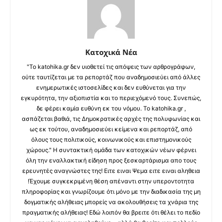
Κατοχικά Νέα
"Το katohika.gr δεν υιοθετεί τις απόψεις των αρθρογράφων,
ούτε ταυτίζεται με τα ρεπορτάζ που αναδημοσιεύει από άλλες
ενημερωτικές ιστοσελίδες και δεν ευθύνεται για την
εγκυρότητα, την αξιοπιστία και το περιεχόμενό τους. Συνεπώς,
δε φέρει καμία ευθύνη εκ του νόμου. Το katohika.gr ,
ασπάζεται βαθιά, τις Δημοκρατικές αρχές της πολυφωνίας και
ως εκ τούτου, αναδημοσιεύει κείμενα και ρεπορτάζ, από
όλους τους πολιτικούς, κοινωνικούς και επιστημονικούς
χώρους." Η συντακτική ομάδα των κατοχικών νέων φέρνει
όλη την εναλλακτική είδηση προς ξεσκαρτάρισμα απο τους
ερευνητές αναγνώστες της! Ειτε ειναι Ψεμα ειτε ειναι αληθεια
!Έχουμε συγκεκριμένη θέση απέναντι στην υπεροντοτητα
πληροφορίας και γνωρίζουμε ότι μόνο με την διαδικασία της μη
δογματικής αλήθειας μπορείς να ακολουθήσεις τα χνάρια της
πραγματικής αλήθειας! Εδώ λοιπόν θα βρειτε ότι θέλει το πεδίο