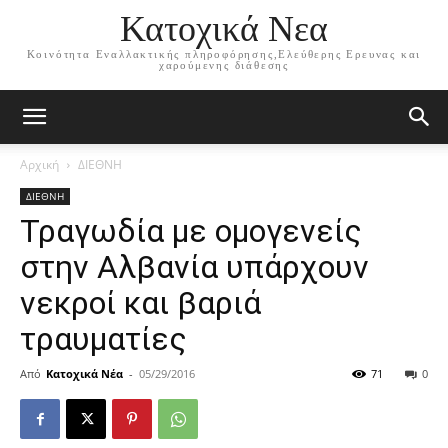
Κατοχικά Νεα
Κοινότητα Εναλλακτικής πληροφόρησης,Ελεύθερης Ερευνας και
χαρούμενης διάθεσης
Αρχική
ΔΙΕΘΝΗ
ΔΙΕΘΝΗ
Τραγωδία με ομογενείς
στην Αλβανία υπάρχουν
νεκροί και βαριά
τραυματίες
Από
Κατοχικά Νέα
-
05/29/2016
71
0