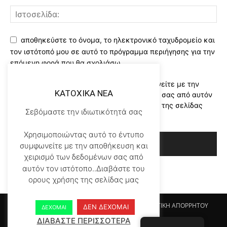
αποθηκεύστε το όνομα, το ηλεκτρονικό ταχυδρομείο και
τον ιστότοπό μου σε αυτό το πρόγραμμα περιήγησης για την
επόμενη φορά που θα σχολιάσω.
Χρησιμοποιώντας αυτό το έντυπο συμφωνείτε με την
KATOXIKA NEA
αποθήκευση και χειρισμό των δεδομένων σας από αυτόν
τον ιστότοπο..Διαβάστε του ορους χρήσης της σελίδας
Σεβόμαστε την ιδιωτικότητά σας
μας
*
Χρησιμοποιώντας αυτό το έντυπο
συμφωνείτε με την αποθήκευση και
χειρισμό των δεδομένων σας από
αυτόν τον ιστότοπο..Διαβάστε του
ορους χρήσης της σελίδας μας
Αρχικη KATOHIKA NEA
Login
Register
ΠΟΛΙΤΙΚΗ ΑΠΟΡΡΗΤΟΥ
ΔΕΝ ΔΕΧΟΜΑΙ
ΔΕΧΟΜΑΙ
ΟΡΟΙ ΧΡΗΣΗΣ
ΕΠΙΚΟΙΝΩΝΙΑ
ΔΙΑΒΑΣΤΕ ΠΕΡΙΣΣΟΤΕΡΑ