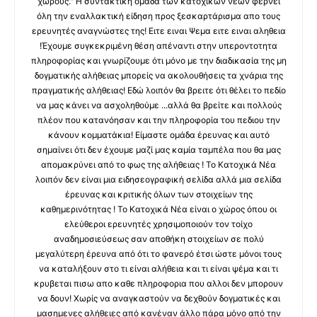
χώρους." Η συντακτική ομάδα των κατοχικών νέων φέρνει
όλη την εναλλακτική είδηση προς ξεσκαρτάρισμα απο τους
ερευνητές αναγνώστες της! Ειτε ειναι Ψεμα ειτε ειναι αληθεια
!Έχουμε συγκεκριμένη θέση απέναντι στην υπεροντοτητα
πληροφορίας και γνωρίζουμε ότι μόνο με την διαδικασία της μη
δογματικής αλήθειας μπορείς να ακολουθήσεις τα χνάρια της
πραγματικής αλήθειας! Εδώ λοιπόν θα βρειτε ότι θέλει το πεδίο
να μας κάνει να ασχοληθούμε ...αλλά θα βρείτε και πολλούς
πλέον που κατανόησαν και την πληροφορία του πεδιου την
κάνουν κομματάκια! Είμαστε ομάδα έρευνας και αυτό
σημαίνει ότι δεν έχουμε μαζί μας καμία ταμπέλα που θα μας
απομακρύνει από το φως της αλήθειας ! Το Κατοχικά Νέα
λοιπόν δεν είναι μια ειδησεογραφική σελίδα αλλά μια σελίδα
έρευνας και κριτικής όλων των στοιχείων της
καθημερινότητας ! Το Κατοχικά Νέα είναι ο χώρος όπου οι
ελεύθεροι ερευνητές χρησιμοποιούν τον τοίχο
αναδημοσιεύσεως σαν αποθήκη στοιχείων σε πολύ
μεγαλύτερη έρευνα από ότι το φανερό έτσι ώστε μόνοι τους
να καταλήξουν στο τι είναι αλήθεια και τι είναι ψέμα και τι
κρυβεται πισω απο καθε πληροφορια που αλλοι δεν μπορουν
να δουν! Χωρίς να αναγκαστούν να δεχθούν δογματικές και
μασημενες αλήθειες από κανέναν άλλο πάρα μόνο από την