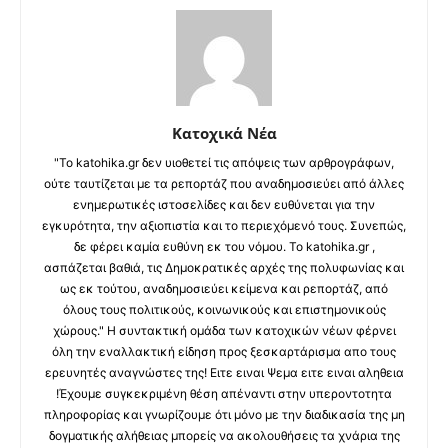
Κατοχικά Νέα
"Το katohika.gr δεν υιοθετεί τις απόψεις των αρθρογράφων,
ούτε ταυτίζεται με τα ρεπορτάζ που αναδημοσιεύει από άλλες
ενημερωτικές ιστοσελίδες και δεν ευθύνεται για την
εγκυρότητα, την αξιοπιστία και το περιεχόμενό τους. Συνεπώς,
δε φέρει καμία ευθύνη εκ του νόμου. Το katohika.gr ,
ασπάζεται βαθιά, τις Δημοκρατικές αρχές της πολυφωνίας και
ως εκ τούτου, αναδημοσιεύει κείμενα και ρεπορτάζ, από
όλους τους πολιτικούς, κοινωνικούς και επιστημονικούς
χώρους." Η συντακτική ομάδα των κατοχικών νέων φέρνει
όλη την εναλλακτική είδηση προς ξεσκαρτάρισμα απο τους
ερευνητές αναγνώστες της! Ειτε ειναι Ψεμα ειτε ειναι αληθεια
!Έχουμε συγκεκριμένη θέση απέναντι στην υπεροντοτητα
πληροφορίας και γνωρίζουμε ότι μόνο με την διαδικασία της μη
δογματικής αλήθειας μπορείς να ακολουθήσεις τα χνάρια της