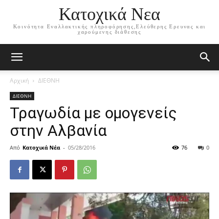
Κατοχικά Νεα
Κοινότητα Εναλλακτικής πληροφόρησης,Ελεύθερης Ερευνας και
χαρούμενης διάθεσης
Αρχική
ΔΙΕΘΝΗ
ΔΙΕΘΝΗ
Τραγωδία με ομογενείς
στην Αλβανία
Από
Κατοχικά Νέα
-
05/28/2016
76
0