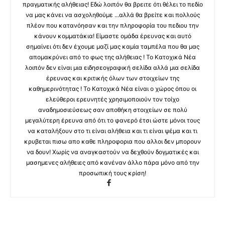
πραγματικής αλήθειας! Εδώ λοιπόν θα βρειτε ότι θέλει το πεδίο
να μας κάνει να ασχοληθούμε ...αλλά θα βρείτε και πολλούς
πλέον που κατανόησαν και την πληροφορία του πεδιου την
κάνουν κομματάκια! Είμαστε ομάδα έρευνας και αυτό
σημαίνει ότι δεν έχουμε μαζί μας καμία ταμπέλα που θα μας
απομακρύνει από το φως της αλήθειας ! Το Κατοχικά Νέα
λοιπόν δεν είναι μια ειδησεογραφική σελίδα αλλά μια σελίδα
έρευνας και κριτικής όλων των στοιχείων της
καθημερινότητας ! Το Κατοχικά Νέα είναι ο χώρος όπου οι
ελεύθεροι ερευνητές χρησιμοποιούν τον τοίχο
αναδημοσιεύσεως σαν αποθήκη στοιχείων σε πολύ
μεγαλύτερη έρευνα από ότι το φανερό έτσι ώστε μόνοι τους
να καταλήξουν στο τι είναι αλήθεια και τι είναι ψέμα και τι
κρυβεται πισω απο καθε πληροφορια που αλλοι δεν μπορουν
να δουν! Χωρίς να αναγκαστούν να δεχθούν δογματικές και
μασημενες αλήθειες από κανέναν άλλο πάρα μόνο από την
προσωπική τους κρίση!