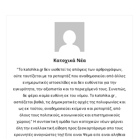
Κατοχικά Νέα
"Το katohika.gr δεν υιοθετεί τις απόψεις των αρθρογράφων,
ούτε ταυτίζεται με τα ρεπορτάζ που αναδημοσιεύει από άλλες
ενημερωτικές ιστοσελίδες και δεν ευθύνεται για την
εγκυρότητα, την αξιοπιστία και το περιεχόμενό τους. Συνεπώς,
δε φέρει καμία ευθύνη εκ του νόμου. Το katohika.gr ,
ασπάζεται βαθιά, τις Δημοκρατικές αρχές της πολυφωνίας και
ως εκ τούτου, αναδημοσιεύει κείμενα και ρεπορτάζ, από
όλους τους πολιτικούς, κοινωνικούς και επιστημονικούς
χώρους." Η συντακτική ομάδα των κατοχικών νέων φέρνει
όλη την εναλλακτική είδηση προς ξεσκαρτάρισμα απο τους
ερευνητές αναγνώστες της! Ειτε ειναι Ψεμα ειτε ειναι αληθεια