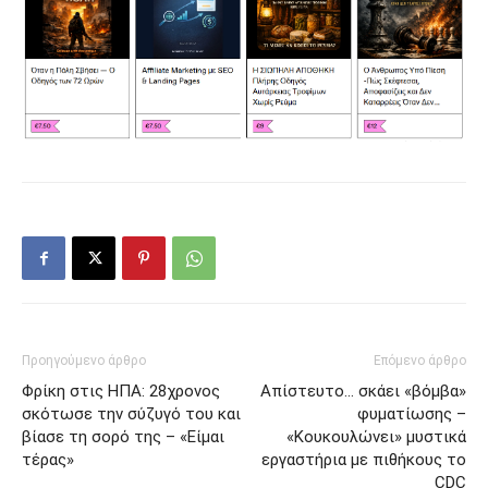
Προηγούμενο άρθρο
Επόμενο άρθρο
Φρίκη στις ΗΠΑ: 28χρονος
Απίστευτο… σκάει «βόμβα»
σκότωσε την σύζυγό του και
φυματίωσης –
βίασε τη σορό της – «Είμαι
«Κουκουλώνει» μυστικά
τέρας»
εργαστήρια με πιθήκους το
CDC