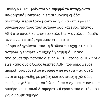
Επειδή ο GHZ2 φαίνεται να
αψηφά τα υπάρχοντα
θεωρητικά μοντέλα
, η επιστημονική ομάδα
ανέπτυξε
περίπλοκα μοντέλα
για να εκτιμήσει τη
συνεισφορά τόσο των άστρων όσο και ενός πιθανού
AGN στο συνολικό φως του γαλαξία. Η ανάλυση έδειξε
πως, ενώ αρκετές γραμμές στο ορατό
φάσμα
εξηγούνται
από τη διαδικασία σχηματισμού
άστρων, η εξαιρετικά ισχυρή γραμμή άνθρακα
απαιτούσε την παρουσία ενός AGN. Ωστόσο, ο GHZ2 δεν
είχε κάποιους άλλους δείκτες AGN, που σημαίνει ότι
μπορεί τροφοδοτείται
κυρίως από άστρα
– αν αυτά
είναι υπερμεγέθη, με μάζες εκατοντάδες ή χιλιάδες
φορές μεγαλύτερες του Ήλιου ή αν ο σχηματισμός τους
συνέβαινε με
πολύ διαφορετικό τρόπο
από αυτόν που
γνωρίζουμε σήμερα.