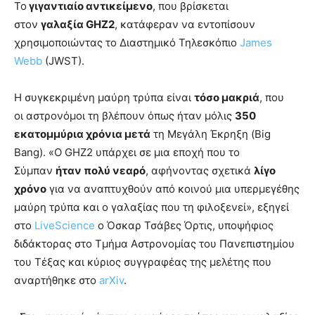
Το
γιγαντιαίο αντικείμενο
, που βρίσκεται
στον
γαλαξία
GHZ2
, κατάφεραν να εντοπίσουν
χρησιμοποιώντας το Διαστημικό Τηλεσκόπιο
James
Webb
(JWST).
Η συγκεκριμένη μαύρη τρύπα είναι
τόσο μακριά
, που
οι αστρονόμοι τη βλέπουν όπως ήταν μόλις
350
εκατομμύρια χρόνια μετά
τη Μεγάλη Έκρηξη (Big
Bang). «Ο GHZ2 υπάρχει σε μια εποχή που το
Σύμπαν
ήταν πολύ νεαρό
, αφήνοντας σχετικά
λίγο
χρόνο
για να αναπτυχθούν από κοινού μια υπερμεγέθης
μαύρη τρύπα και ο γαλαξίας που τη φιλοξενεί», εξηγεί
στο
LiveScience
ο Όσκαρ Τσάβες Όρτις, υποψήφιος
διδάκτορας στο Τμήμα Αστρονομίας του Πανεπιστημίου
του Τέξας και κύριος συγγραφέας της μελέτης που
αναρτήθηκε στο
arXiv
.