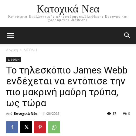
Κατοχικά Νεα
Κοινότητα Εναλλακτικής πληροφόρησης,Ελεύθερης Ερευνας και
χαρούμενης διάθεσης
Αρχική
ΔΙΕΘΝΗ
ΔΙΕΘΝΗ
Το τηλεσκόπιο James Webb
ενδέχεται να εντόπισε την
πιο μακρινή μαύρη τρύπα,
ως τώρα
Από
Κατοχικά Νέα
-
11/26/2025
87
0