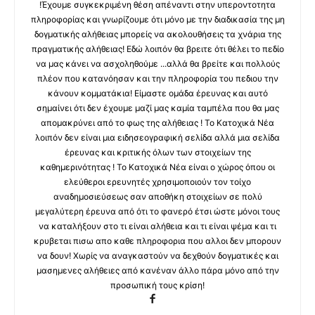
!Έχουμε συγκεκριμένη θέση απέναντι στην υπεροντοτητα
πληροφορίας και γνωρίζουμε ότι μόνο με την διαδικασία της μη
δογματικής αλήθειας μπορείς να ακολουθήσεις τα χνάρια της
πραγματικής αλήθειας! Εδώ λοιπόν θα βρειτε ότι θέλει το πεδίο
να μας κάνει να ασχοληθούμε ...αλλά θα βρείτε και πολλούς
πλέον που κατανόησαν και την πληροφορία του πεδιου την
κάνουν κομματάκια! Είμαστε ομάδα έρευνας και αυτό
σημαίνει ότι δεν έχουμε μαζί μας καμία ταμπέλα που θα μας
απομακρύνει από το φως της αλήθειας ! Το Κατοχικά Νέα
λοιπόν δεν είναι μια ειδησεογραφική σελίδα αλλά μια σελίδα
έρευνας και κριτικής όλων των στοιχείων της
καθημερινότητας ! Το Κατοχικά Νέα είναι ο χώρος όπου οι
ελεύθεροι ερευνητές χρησιμοποιούν τον τοίχο
αναδημοσιεύσεως σαν αποθήκη στοιχείων σε πολύ
μεγαλύτερη έρευνα από ότι το φανερό έτσι ώστε μόνοι τους
να καταλήξουν στο τι είναι αλήθεια και τι είναι ψέμα και τι
κρυβεται πισω απο καθε πληροφορια που αλλοι δεν μπορουν
να δουν! Χωρίς να αναγκαστούν να δεχθούν δογματικές και
μασημενες αλήθειες από κανέναν άλλο πάρα μόνο από την
προσωπική τους κρίση!