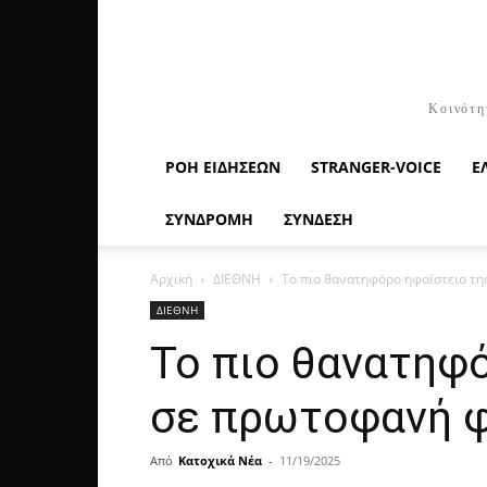
Κοινότη
ΡΟΉ ΕΙΔΉΣΕΩΝ
STRANGER-VOICE
Ε
ΣΥΝΔΡΟΜΗ
ΣΥΝΔΕΣΗ
Αρχική
ΔΙΕΘΝΗ
Το πιο θανατηφόρο ηφαίστειο τη
ΔΙΕΘΝΗ
Το πιο θανατηφό
σε πρωτοφανή 
Από
Κατοχικά Νέα
-
11/19/2025