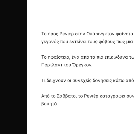
Το όρος Ρενιέρ στην Ουάσινγκτον φαίνετα
γεγονός που εντείνει τους φόβους πως μια
Το ηφαίστειο, ένα από τα πιο επικίνδυνα τ
Πόρτλαντ του Όρεγκον.
Τι δείχνουν οι συνεχείς δονήσεις κάτω απ
Από το Σάββατο, το Ρενιέρ καταγράφει συν
βουητό.