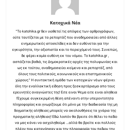
Κατοχικά Νέα
"Το katohika.gr δεν υιοθετεί τις απόψεις των αρθρογράφων,
ούτε ταυτίζεται με τα ρεπορτάζ που αναδημοσιεύει από άλλες
ενημερωτικές ιστοσελίδες και δεν ευθύνεται για την
εγκυρότητα, την αξιοπιστία και το περιεχόμενό τους. Συνεπώς,
δε φέρει καμία ευθύνη εκ του νόμου. Το katohika.gr ,
ασπάζεται βαθιά, τις Δημοκρατικές αρχές της πολυφωνίας και
ως εκ τούτου, αναδημοσιεύει κείμενα και ρεπορτάζ, από
όλους τους πολιτικούς, κοινωνικούς και επιστημονικούς
χώρους." Η συντακτική ομάδα των κατοχικών νέων φέρνει
όλη την εναλλακτική είδηση προς ξεσκαρτάρισμα απο τους
ερευνητές αναγνώστες της! Ειτε ειναι Ψεμα ειτε ειναι αληθεια
!Έχουμε συγκεκριμένη θέση απέναντι στην υπεροντοτητα
πληροφορίας και γνωρίζουμε ότι μόνο με την διαδικασία της μη
δογματικής αλήθειας μπορείς να ακολουθήσεις τα χνάρια της
πραγματικής αλήθειας! Εδώ λοιπόν θα βρειτε ότι θέλει το πεδίο
να μας κάνει να ασχοληθούμε ...αλλά θα βρείτε και πολλούς
πλέον που κατανόησαν και την πληροφορία του πεδιου την