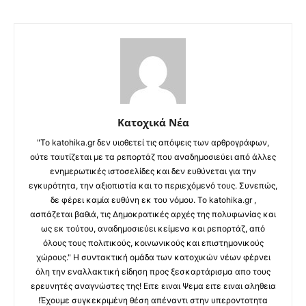
Κατοχικά Νέα
"Το katohika.gr δεν υιοθετεί τις απόψεις των αρθρογράφων,
ούτε ταυτίζεται με τα ρεπορτάζ που αναδημοσιεύει από άλλες
ενημερωτικές ιστοσελίδες και δεν ευθύνεται για την
εγκυρότητα, την αξιοπιστία και το περιεχόμενό τους. Συνεπώς,
δε φέρει καμία ευθύνη εκ του νόμου. Το katohika.gr ,
ασπάζεται βαθιά, τις Δημοκρατικές αρχές της πολυφωνίας και
ως εκ τούτου, αναδημοσιεύει κείμενα και ρεπορτάζ, από
όλους τους πολιτικούς, κοινωνικούς και επιστημονικούς
χώρους." Η συντακτική ομάδα των κατοχικών νέων φέρνει
όλη την εναλλακτική είδηση προς ξεσκαρτάρισμα απο τους
ερευνητές αναγνώστες της! Ειτε ειναι Ψεμα ειτε ειναι αληθεια
!Έχουμε συγκεκριμένη θέση απέναντι στην υπεροντοτητα