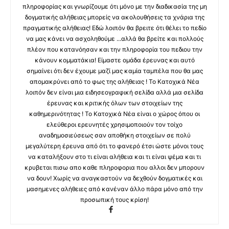
πληροφορίας και γνωρίζουμε ότι μόνο με την διαδικασία της μη
δογματικής αλήθειας μπορείς να ακολουθήσεις τα χνάρια της
πραγματικής αλήθειας! Εδώ λοιπόν θα βρειτε ότι θέλει το πεδίο
να μας κάνει να ασχοληθούμε ...αλλά θα βρείτε και πολλούς
πλέον που κατανόησαν και την πληροφορία του πεδιου την
κάνουν κομματάκια! Είμαστε ομάδα έρευνας και αυτό
σημαίνει ότι δεν έχουμε μαζί μας καμία ταμπέλα που θα μας
απομακρύνει από το φως της αλήθειας ! Το Κατοχικά Νέα
λοιπόν δεν είναι μια ειδησεογραφική σελίδα αλλά μια σελίδα
έρευνας και κριτικής όλων των στοιχείων της
καθημερινότητας ! Το Κατοχικά Νέα είναι ο χώρος όπου οι
ελεύθεροι ερευνητές χρησιμοποιούν τον τοίχο
αναδημοσιεύσεως σαν αποθήκη στοιχείων σε πολύ
μεγαλύτερη έρευνα από ότι το φανερό έτσι ώστε μόνοι τους
να καταλήξουν στο τι είναι αλήθεια και τι είναι ψέμα και τι
κρυβεται πισω απο καθε πληροφορια που αλλοι δεν μπορουν
να δουν! Χωρίς να αναγκαστούν να δεχθούν δογματικές και
μασημενες αλήθειες από κανέναν άλλο πάρα μόνο από την
προσωπική τους κρίση!