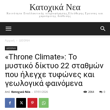
Κατοχικά Νεα
Κοινότητα Εναλλακτικής πληροφόρησης,Ελεύθερης Ερευνας και
χαρούμενης διάθεσης
Αρχική
ΔΙΕΘΝΗ
ΔΙΕΘΝΗ
«Throne Climate»: Το
μυστικό δίκτυο 22 σταθμών
που ήλεγχε τυφώνες και
γεωλογικά φαινόμενα
Από
Κατοχικά Νέα
-
07/01/2026
2064
0