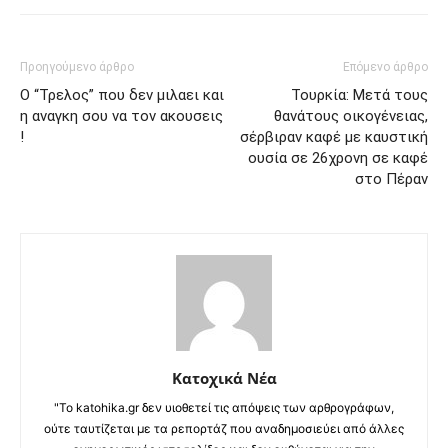
Προηγούμενο άρθρο
Επόμενο άρθρο
Ο “Τρελος” που δεν μιλαει και
Τουρκία: Μετά τους
η αναγκη σου να τον ακουσεις
θανάτους οικογένειας,
!
σέρβιραν καφέ με καυστική
ουσία σε 26χρονη σε καφέ
στο Πέραν
Κατοχικά Νέα
"Το katohika.gr δεν υιοθετεί τις απόψεις των αρθρογράφων,
ούτε ταυτίζεται με τα ρεπορτάζ που αναδημοσιεύει από άλλες