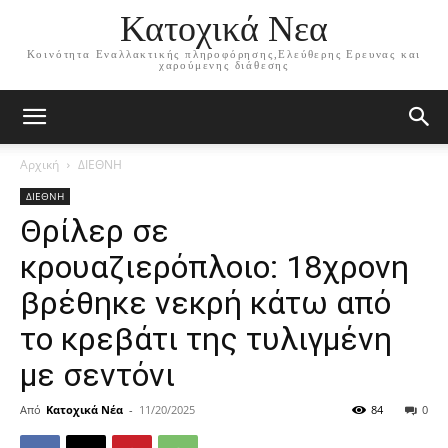
Κατοχικά Νεα
Κοινότητα Εναλλακτικής πληροφόρησης,Ελεύθερης Ερευνας και
χαρούμενης διάθεσης
Αρχική
ΔΙΕΘΝΗ
ΔΙΕΘΝΗ
Θρίλερ σε
κρουαζιερόπλοιο: 18χρονη
βρέθηκε νεκρή κάτω από
το κρεβάτι της τυλιγμένη
με σεντόνι
Από
Κατοχικά Νέα
-
11/20/2025
84
0