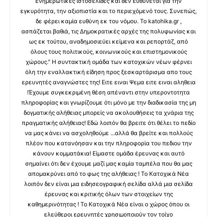
ενημερωτικές ιστοσελίδες και δεν ευθύνεται για την
εγκυρότητα, την αξιοπιστία και το περιεχόμενό τους. Συνεπώς,
δε φέρει καμία ευθύνη εκ του νόμου. Το katohika.gr ,
ασπάζεται βαθιά, τις Δημοκρατικές αρχές της πολυφωνίας και
ως εκ τούτου, αναδημοσιεύει κείμενα και ρεπορτάζ, από
όλους τους πολιτικούς, κοινωνικούς και επιστημονικούς
χώρους." Η συντακτική ομάδα των κατοχικών νέων φέρνει
όλη την εναλλακτική είδηση προς ξεσκαρτάρισμα απο τους
ερευνητές αναγνώστες της! Ειτε ειναι Ψεμα ειτε ειναι αληθεια
!Έχουμε συγκεκριμένη θέση απέναντι στην υπεροντοτητα
πληροφορίας και γνωρίζουμε ότι μόνο με την διαδικασία της μη
δογματικής αλήθειας μπορείς να ακολουθήσεις τα χνάρια της
πραγματικής αλήθειας! Εδώ λοιπόν θα βρειτε ότι θέλει το πεδίο
να μας κάνει να ασχοληθούμε ...αλλά θα βρείτε και πολλούς
πλέον που κατανόησαν και την πληροφορία του πεδιου την
κάνουν κομματάκια! Είμαστε ομάδα έρευνας και αυτό
σημαίνει ότι δεν έχουμε μαζί μας καμία ταμπέλα που θα μας
απομακρύνει από το φως της αλήθειας ! Το Κατοχικά Νέα
λοιπόν δεν είναι μια ειδησεογραφική σελίδα αλλά μια σελίδα
έρευνας και κριτικής όλων των στοιχείων της
καθημερινότητας ! Το Κατοχικά Νέα είναι ο χώρος όπου οι
ελεύθεροι ερευνητές χρησιμοποιούν τον τοίχο