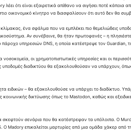
ory λέει ότι είναι εξαιρετικά απίθανο να σιγήσει ποτέ κάποια α
τιο οικονομικό κίνητρο να διασφαλίσουν ότι αυτό δεν θα συμβ
λίμακας, ένα σφάλμα που να εμπλέκει πιο θεμελιώδεις υποδο
ικοσύστημα. Αν συνέβαινε, θα ήταν πρωτοφανές – η πλησιέστε
ο πάροχο υπηρεσιών DNS, η οποία κατέστρεψε τον Guardian, τ
τα νοσοκομεία, οι χρηματοπιστωτικές υπηρεσίες και οι περισσ
κές υποδομές διαδικτύου θα εξακολουθούσαν να υπάρχουν, όπ
ότητα ειδικών – θα εξακολουθούσε να υπάρχει το διαδίκτυο. 
 κοινωνικής δικτύωσης όπως το Mastodon, καθώς και εξειδικε
.
 σκεφτούν σενάρια που θα κατέστρεφαν τα υπόλοιπα. Ο Murd
. Ο Madory επικαλείται μαρτυρίες από μια ομάδα χάκερ από τ