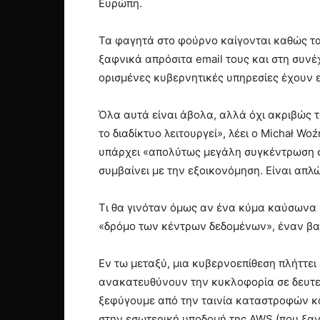
Ευρώπη.
Τα φαγητά στο φούρνο καίγονται καθώς τα
ξαφνικά απρόσιτα email τους και στη συν
ορισμένες κυβερνητικές υπηρεσίες έχουν ε
Όλα αυτά είναι άβολα, αλλά όχι ακριβώς τ
το διαδίκτυο λειτουργεί», λέει ο Michał W
υπάρχει «απολύτως μεγάλη συγκέντρωση στο
συμβαίνει με την εξοικονόμηση. Είναι απλ
Τι θα γινόταν όμως αν ένα κύμα καύσωνα σ
«δρόμο των κέντρων δεδομένων», έναν βασ
Εν τω μεταξύ, μια κυβερνοεπίθεση πλήττε
ανακατευθύνουν την κυκλοφορία σε δευτε
ξεφύγουμε από την ταινία καταστροφών κα
στην εσωτερική υποδομή της AWS (που ξα