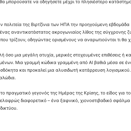
 θα μπορούσατε να οδηγήσετε μέχρι το πλησιέστερο κατάστημα
πολιτεία της Βιρτζίνια των ΗΠΑ την προηγούμενη εβδομάδα μ
ει ένας αναντικατάστατος ακρογωνιαίος λίθος της σύγχρονης ζ
που τρίζουν, οδηγώντας ορισμένους να αναρωτιούνται τι θα 
ή όσο μια μεγάλη ατυχία, μερικές στοχευμένες επιθέσεις ή κα
μένων. Μια γραμμή κώδικα γραμμένη από AI βαθιά μέσα σε έν
ροσδόκητα και προκαλεί μια αλυσιδωτή κατάρρευση λογισμικού
αλώδια.
πραγματικό γεγονός της Ημέρας της Κρίσης, το είδος για το οπ
 ελαφρώς διαφορετικό – ένα ξαφνικό, χιονοστιβαδικό σφάλμ
δικτύου.