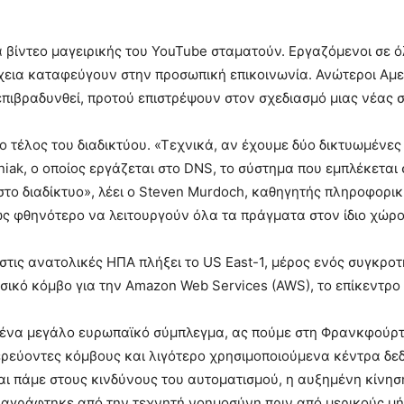
 βίντεο μαγειρικής του YouTube σταματούν. Εργαζόμενοι σε 
έχεια καταφεύγουν στην προσωπική επικοινωνία. Ανώτεροι Αμ
πιβραδυνθεί, προτού επιστρέψουν στον σχεδιασμό μιας νέας σ
ο τέλος του διαδικτύου. «Τεχνικά, αν έχουμε δύο δικτυωμένε
oźniak, ο οποίος εργάζεται στο DNS, το σύστημα που εμπλέκετα
 διαδίκτυο», λέει ο Steven Murdoch, καθηγητής πληροφορική
ώς φθηνότερο να λειτουργούν όλα τα πράγματα στον ίδιο χώρο
τις ανατολικές ΗΠΑ πλήξει το US East-1, μέρος ενός συγκροτή
ικό κόμβο για την Amazon Web Services (AWS), το επίκεντρο 
ι ένα μεγάλο ευρωπαϊκό σύμπλεγμα, ας πούμε στη Φρανκφούρτη
ρεύοντες κόμβους και λιγότερο χρησιμοποιούμενα κέντρα δεδ
ι πάμε στους κινδύνους του αυτοματισμού, η αυξημένη κίνη
ναγράφτηκε από την τεχνητή νοημοσύνη πριν από μερικούς μή