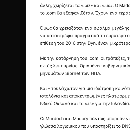
άλλη, χειρίζεται τα «.biz» και «.us». Ο Mad
το .com θα εξαφανιζόταν. Έχουν ένα τεράσ
Όμως θα χρειαζόταν ένα σφάλμα μεγάλης κ
να καταστρέψει πραγματικά το ευρύτερο ο
επίθεση του 2016 στην Dyn, έναν μικρότερ
Με την κατάργηση του .com, οι τράπεζες, 
εκτός λειτουργίας. Ορισμένες κυβερνητι
μηνυμάτων Siprnet των ΗΠΑ.
Και – τουλάχιστον για μια ιδιότροπη κοιν
ιστολόγια και αποκεντρωμένες πλατφόρμες
Ινδικό Ωκεανό και το «.is» για την Ισλανδία
Οι Murdoch και Madory πάντως μπορούν να
γλώσσα λογισμικού που υποστηρίζει το DNS