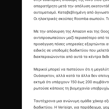
απαρατήρητο μετά την απόλυση εκατοντάδω
αυτοματισμό. Καταβεβλημένη από άγνωστα αιτ
Οι ηλεκτρικές σκούπες Roomba σιωπούν. Τ
Με την απόσυρση της Amazon και της Googl
αντιπροσωπεύουν μαζί περισσότερο από το
προσέγγιση πόσες υπηρεσίες εξαρτώνται από
ειδικός σε υποδομές διαδικτύου που μελετά
διεκπεραιώνονται από αυτά τα κέντρα δεδ
Μερικοί μπορεί να πιστεύουν ότι η μεγαλύτ
Ουάσιγκτον, αλλά κατά τα άλλα δεν επιτυ
εκτιμά ότι υπάρχουν 150 έως 200 συμβάντα
ρωτούσε κάποιος τη βιομηχανία υποβρυχί
Ταυτόχρονα μια ανώνυμη ομάδα χάκερ εξα
διαδικτύου. Η Verisign, για παράδειγμα, χε