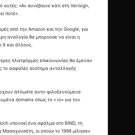
πό αυτές. «Αν συνέβαινε κάτι στη Verisign,
εί ποτέ».
μές από την Amazon και την Google, για
ρη αναλογία θα μπορούσε να είναι η
ο X και άλλους.
ότερες πλατφόρμες επικοινωνίας θα έμεναν
ως το ασφαλές σύστημα ανταλλαγής
Υπάρχουν άλλωστε αυτο-φιλοξενούμενα
υμένα domains όπως το «.io» για τον
och υπονοεί ένα σφάλμα στο BIND, τη
η Μασαχουσέτη, οι οποίοι το 1998 μίλησαν