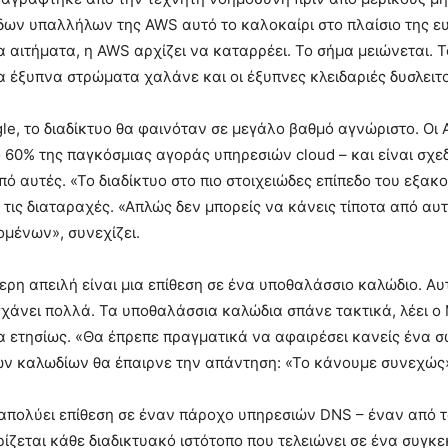
ν υπαλλήλων της AWS αυτό το καλοκαίρι στο πλαίσιο της ευρ
ήματα, η AWS αρχίζει να καταρρέει. Το σήμα μειώνεται. Το ίδι
α έξυπνα στρώματα χαλάνε και οι έξυπνες κλειδαριές δυσλειτ
e, το διαδίκτυο θα φαινόταν σε μεγάλο βαθμό αγνώριστο. Οι 
 60% της παγκόσμιας αγοράς υπηρεσιών cloud – και είναι σχε
 αυτές. «Το διαδίκτυο στο πιο στοιχειώδες επίπεδο του εξακολ
 τις διαταραχές. «Απλώς δεν μπορείς να κάνεις τίποτα από αυτ
ομένων», συνεχίζει.
ερη απειλή είναι μια επίθεση σε ένα υποθαλάσσιο καλώδιο. Αυτ
γχάνει πολλά. Τα υποθαλάσσια καλώδια σπάνε τακτικά, λέει ο
 ετησίως. «Θα έπρεπε πραγματικά να αφαιρέσει κανείς ένα σω
ων καλωδίων θα έπαιρνε την απάντηση: «Το κάνουμε συνεχώς
πολύει επίθεση σε έναν πάροχο υπηρεσιών DNS – έναν από 
ιρίζεται κάθε διαδικτυακό ιστότοπο που τελειώνει σε ένα συγκεκ