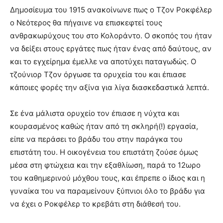
Δημοσίευμα του 1915 ανακοίνωνε πως ο Τζον Ροκφέλερ
ο Νεότερος θα πήγαινε να επισκεφτεί τους
ανθρακωρύχους του στο Κολοράντο. Ο σκοπός του ήταν
να δείξει στους εργάτες πως ήταν ένας από δαύτους, αν
και το εγχείρημα έμελλε να αποτύχει παταγωδώς. Ο
τζούνιορ Τζον όργωσε τα ορυχεία του και έπιασε
κάποιες φορές την αξίνα για λίγα διασκεδαστικά λεπτά.
Σε ένα μάλιστα ορυχείο τον έπιασε η νύχτα και
κουρασμένος καθώς ήταν από τη σκληρή(!) εργασία,
είπε να περάσει το βράδυ του στην παράγκα του
επιστάτη του. Η οικογένεια του επιστάτη ζούσε όμως
μέσα στη φτώχεια και την εξαθλίωση, παρά το 12ωρο
του καθημερινού μόχθου τους, και έπρεπε ο ίδιος και η
γυναίκα του να παραμείνουν ξύπνιοι όλο το βράδυ για
να έχει ο Ροκφέλερ το κρεβάτι στη διάθεσή του.