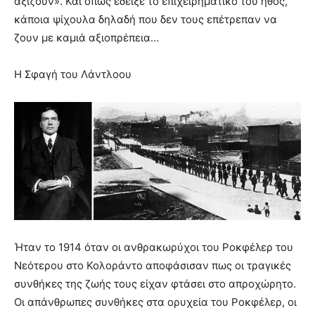
αξίζουν». Και όπως έδειξε το επιχειρηματικό του ήθος,
κάποια ψίχουλα δηλαδή που δεν τους επέτρεπαν να
ζουν με καμιά αξιοπρέπεια…
H Σφαγή του Λάντλοου
Ήταν το 1914 όταν οι ανθρακωρύχοι του Ροκφέλερ του
Νεότερου στο Κολοράντο αποφάσισαν πως οι τραγικές
συνθήκες της ζωής τους είχαν φτάσει στο απροχώρητο.
Οι απάνθρωπες συνθήκες στα ορυχεία του Ροκφέλερ, οι