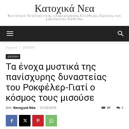
Κατοχικά Νεα
Κοινότητα Εναλλακτικής πληροφόρησης,Ελεύθερης Ερευνας και
χαρούμενης διάθεσης
Αρχική
ΔΙΕΘΝΗ
ΔΙΕΘΝΗ
Τα ένοχα μυστικά της
πανίσχυρης δυναστείας
του Ροκφέλερ-Γιατί ο
κόσμος τους μισούσε
Από
Κατοχικά Νέα
-
01/26/2018
99
4