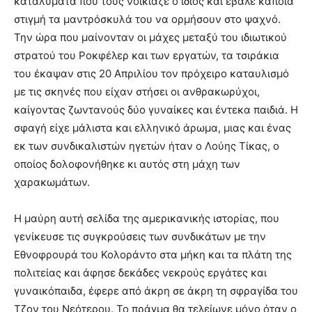
καταλύματα που τους νοίκιαζε ο ίδιος και έβαλε κάποια
στιγμή τα μαντρόσκυλά του να ορμήσουν στο ψαχνό.
Την ώρα που μαίνονταν οι μάχες μεταξύ του ιδιωτικού
στρατού του Ροκφέλερ και των εργατών, τα τσιράκια
του έκαψαν στις 20 Απριλίου τον πρόχειρο καταυλισμό
με τις σκηνές που είχαν στήσει οι ανθρακωρύχοι,
καίγοντας ζωντανούς δύο γυναίκες και έντεκα παιδιά. Η
σφαγή είχε μάλιστα και ελληνικό άρωμα, μιας και ένας
εκ των συνδικαλιστών ηγετών ήταν ο Λούης Τίκας, ο
οποίος δολοφονήθηκε κι αυτός στη μάχη των
χαρακωμάτων.
Η μαύρη αυτή σελίδα της αμερικανικής ιστορίας, που
γενίκευσε τις συγκρούσεις των συνδικάτων με την
Εθνοφρουρά του Κολοράντο στα μήκη και τα πλάτη της
πολιτείας και άφησε δεκάδες νεκρούς εργάτες και
γυναικόπαιδα, έφερε από άκρη σε άκρη τη σφραγίδα του
Τζον του Νεότερου. Το πράγμα θα τελείωνε μόνο όταν ο