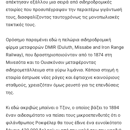
απέκτησαν εξάλλου μια σειρά από σιδηροδρομικές
εταιρίες που προσυπέγραψαν την περαιτέρω γιγάντωσή
τους, διασφαλίζοντας ταυτοχρόνως τις μονοπωλιακές
τακτικές τους.
Ορόσημο παραμένει εδώ η πελώρια σιδηροδρομική
φίρμα μεταφορών DMIR (Duluth, Missabe and Iron Range
Railway), που δραστηριοποιούνταν από το 1874 στη
Μινεσότα και το Ουισκόνσιν μεταφέροντας
σιδηρομετάλλευμα στα γύρω λιμάνια. Κάποια στιγμή η
εταιρία έστρωσε νέες ράγες και έφτιαχνε καινούριους
σταθμούς, χρειαζόταν όμως ρευστό για τις επενδύσεις
της.
Κι εδώ ακριβώς μπαίνει ο Τζον, ο οποίος βάζει το 1894
έναν αιδεσιμότατο να πείσει τους μικροεπενδυτές ότι ο
φιλάνθρωπος Ροκφέλερ θα τους έδινε ένα ευνοϊκότατο