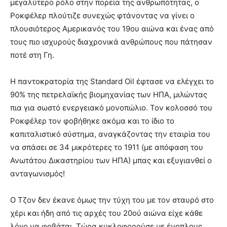
μεγαλύτερο ρόλο στην πορεία της ανθρωπότητας, ο
Ροκφέλερ πλούτιζε συνεχώς φτάνοντας να γίνει ο
πλουσιότερος Αμερικανός του 19ου αιώνα και ένας από
τους πιο ισχυρούς διαχρονικά ανθρώπους που πάτησαν
ποτέ στη Γη.
Η παντοκρατορία της Standard Oil έφτασε να ελέγχει το
90% της πετρελαϊκής βιομηχανίας των ΗΠΑ, μιλώντας
πια για σωστό ενεργειακό μονοπώλιο. Τον κολοσσό του
Ροκφέλερ τον φοβήθηκε ακόμα και το ίδιο το
καπιταλιστικό σύστημα, αναγκάζοντας την εταιρία του
να σπάσει σε 34 μικρότερες το 1911 (με απόφαση του
Ανωτάτου Δικαστηρίου των ΗΠΑ) μπας και εξυγιανθεί ο
ανταγωνισμός!
Ο Τζον δεν έκανε όμως την τύχη του με τον σταυρό στο
χέρι και ήδη από τις αρχές του 20ού αιώνα είχε κάθε
λόγο να φοβάται. Τώρα κυκλοφορούσε με ένοπλους