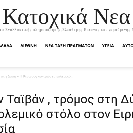
Κατοχικά Νεα
τα Εναλλακτικής πληροφόρησης,Ελεύθερης Ερευνας και χαρούμενης 
ΛΛΑΔΑ
ΔΙΕΘΝΗ
ΝΕΑ ΤΑΞΗ ΠΡΑΓΜΑΤΩΝ
ΥΓΕΙΑ
ΑΥΤ
στη Δύση – Η Κίνα συγκεντρώνει πολεμικό...
 Ταϊβάν , τρόμος στη Δ
λεμικό στόλο στον Ειρη
σία