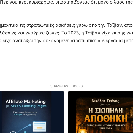
 Πεκίνου περί κυριαρχίας, υποστηρίζοντας ότι μόνο ο λαός της
σημαντικά τις στρατιωτικές ασκήσεις γύρω από την Ταϊβάν, απ
άσσιες και εναέριες ζώνες. Το 2023, η Ταϊβάν είχε επίσης εν
υ είχε αναδείξει την αυξανόμενη στρατιωτική συνεργασία μετ
STRANGERS E-BOOKS