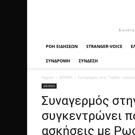
Κοινότη
ΡΟΉ ΕΙΔΉΣΕΩΝ
STRANGER-VOICE
Ε
ΣΥΝΔΡΟΜΗ
ΣΥΝΔΕΣΗ
Αρχική
ΔΙΕΘΝΗ
Συναγερμός στην Ταϊβάν , τρόμος 
ΔΙΕΘΝΗ
Συναγερμός στην
συγκεντρώνει πο
ασκήσεις με Ρω