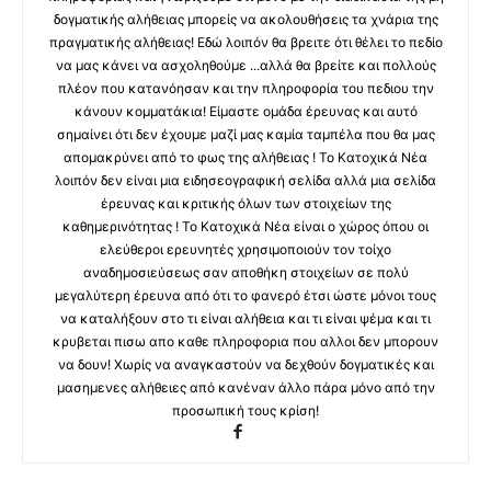
δογματικής αλήθειας μπορείς να ακολουθήσεις τα χνάρια της
πραγματικής αλήθειας! Εδώ λοιπόν θα βρειτε ότι θέλει το πεδίο
να μας κάνει να ασχοληθούμε ...αλλά θα βρείτε και πολλούς
πλέον που κατανόησαν και την πληροφορία του πεδιου την
κάνουν κομματάκια! Είμαστε ομάδα έρευνας και αυτό
σημαίνει ότι δεν έχουμε μαζί μας καμία ταμπέλα που θα μας
απομακρύνει από το φως της αλήθειας ! Το Κατοχικά Νέα
λοιπόν δεν είναι μια ειδησεογραφική σελίδα αλλά μια σελίδα
έρευνας και κριτικής όλων των στοιχείων της
καθημερινότητας ! Το Κατοχικά Νέα είναι ο χώρος όπου οι
ελεύθεροι ερευνητές χρησιμοποιούν τον τοίχο
αναδημοσιεύσεως σαν αποθήκη στοιχείων σε πολύ
μεγαλύτερη έρευνα από ότι το φανερό έτσι ώστε μόνοι τους
να καταλήξουν στο τι είναι αλήθεια και τι είναι ψέμα και τι
κρυβεται πισω απο καθε πληροφορια που αλλοι δεν μπορουν
να δουν! Χωρίς να αναγκαστούν να δεχθούν δογματικές και
μασημενες αλήθειες από κανέναν άλλο πάρα μόνο από την
προσωπική τους κρίση!