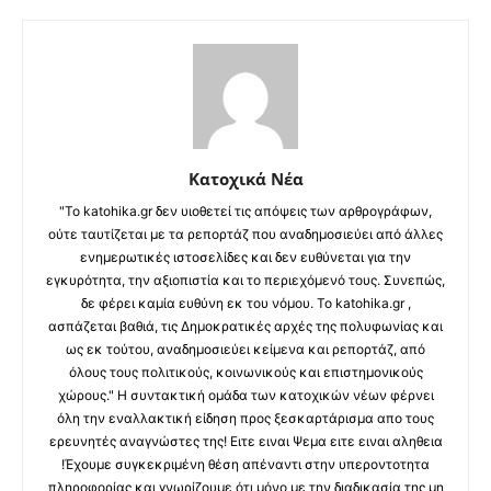
Κατοχικά Νέα
"Το katohika.gr δεν υιοθετεί τις απόψεις των αρθρογράφων,
ούτε ταυτίζεται με τα ρεπορτάζ που αναδημοσιεύει από άλλες
ενημερωτικές ιστοσελίδες και δεν ευθύνεται για την
εγκυρότητα, την αξιοπιστία και το περιεχόμενό τους. Συνεπώς,
δε φέρει καμία ευθύνη εκ του νόμου. Το katohika.gr ,
ασπάζεται βαθιά, τις Δημοκρατικές αρχές της πολυφωνίας και
ως εκ τούτου, αναδημοσιεύει κείμενα και ρεπορτάζ, από
όλους τους πολιτικούς, κοινωνικούς και επιστημονικούς
χώρους." Η συντακτική ομάδα των κατοχικών νέων φέρνει
όλη την εναλλακτική είδηση προς ξεσκαρτάρισμα απο τους
ερευνητές αναγνώστες της! Ειτε ειναι Ψεμα ειτε ειναι αληθεια
!Έχουμε συγκεκριμένη θέση απέναντι στην υπεροντοτητα
πληροφορίας και γνωρίζουμε ότι μόνο με την διαδικασία της μη