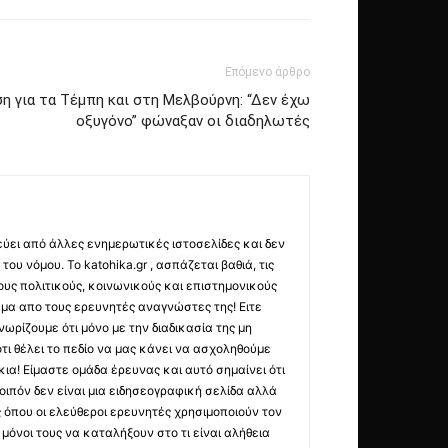
Επόμενο άρθρο
 για τα Τέμπη και στη Μελβούρνη: “Δεν έχω
οξυγόνο” φώναξαν οι διαδηλωτές
εύει από άλλες ενημερωτικές ιστοσελίδες και δεν
ου νόμου. Το katohika.gr , ασπάζεται βαθιά, τις
υς πολιτικούς, κοινωνικούς και επιστημονικούς
μα απο τους ερευνητές αναγνώστες της! Ειτε
ωρίζουμε ότι μόνο με την διαδικασία της μη
τι θέλει το πεδίο να μας κάνει να ασχοληθούμε
ια! Είμαστε ομάδα έρευνας και αυτό σημαίνει ότι
οιπόν δεν είναι μια ειδησεογραφική σελίδα αλλά
ς όπου οι ελεύθεροι ερευνητές χρησιμοποιούν τον
όνοι τους να καταλήξουν στο τι είναι αλήθεια