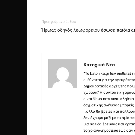
Προηγούμενο άρθρο
Ήρωας οδηγός λεωφορείου έσωσε παιδιά απ
Κατοχικά Νέα
"Το katohika.gr δεν υιοθετεί
ευθύνεται για την εγκυρότητα,
Δημοκρατικές αρχές της πολυ
χώρους." Η συντακτική ομάδ
ειναι Ψεμα ειτε ειναι αληθει
δογματικής αλήθειας μπορείς 
...αλλά θα βρείτε και πολλο
δεν έχουμε μαζί μας καμία τ
μια σελίδα έρευνας και κριτι
τοίχο αναδημοσιεύσεως σαν α