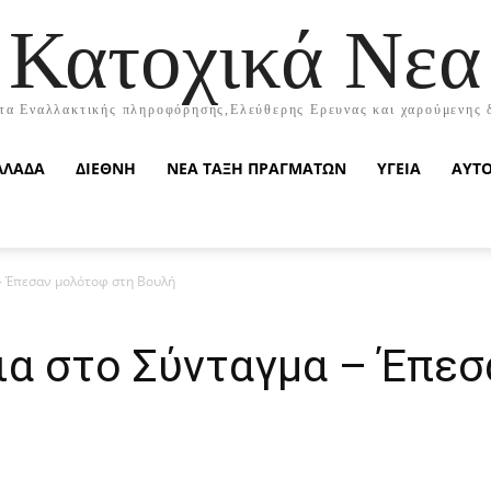
Κατοχικά Νεα
τα Εναλλακτικής πληροφόρησης,Ελεύθερης Ερευνας και χαρούμενης 
ΛΛΑΔΑ
ΔΙΕΘΝΗ
ΝΕΑ ΤΑΞΗ ΠΡΑΓΜΑΤΩΝ
ΥΓΕΙΑ
ΑΥΤ
– Έπεσαν μολότοφ στη Βουλή
ια στο Σύνταγμα – Έπε