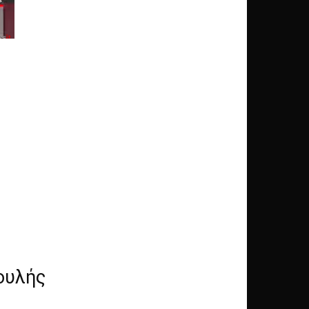
ουλής