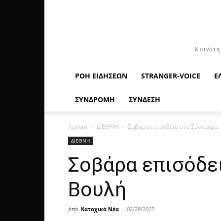
Κοινότη
ΡΟΉ ΕΙΔΉΣΕΩΝ
STRANGER-VOICE
Ε
ΣΥΝΔΡΟΜΗ
ΣΥΝΔΕΣΗ
Αρχική
ΔΙΕΘΝΗ
Σοβάρα επισόδεια στο Σύνταγμα 
ΔΙΕΘΝΗ
Σοβάρα επισόδε
Βουλή
Από
Κατοχικά Νέα
-
02/28/2025