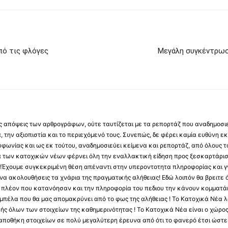
ό τις φλόγες
Μεγάλη συγκέντρωση
 τις απόψεις των αρθρογράφων, ούτε ταυτίζεται με τα ρεπορτάζ που αναδημοσι
 την αξιοπιστία και το περιεχόμενό τους. Συνεπώς, δε φέρει καμία ευθύνη εκ τ
φωνίας και ως εκ τούτου, αναδημοσιεύει κείμενα και ρεπορτάζ, από όλους το
α των κατοχικών νέων φέρνει όλη την εναλλακτική είδηση προς ξεσκαρτάρισ
α !Έχουμε συγκεκριμένη θέση απέναντι στην υπεροντοτητα πληροφορίας και γν
να ακολουθήσεις τα χνάρια της πραγματικής αλήθειας! Εδώ λοιπόν θα βρειτε ό
ύς πλέον που κατανόησαν και την πληροφορία του πεδιου την κάνουν κομματάκ
αμπέλα που θα μας απομακρύνει από το φως της αλήθειας ! Το Κατοχικά Νέα λ
κής όλων των στοιχείων της καθημερινότητας ! Το Κατοχικά Νέα είναι ο χώρο
ποθήκη στοιχείων σε πολύ μεγαλύτερη έρευνα από ότι το φανερό έτσι ώστε μ