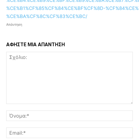
%CE%B4%CE%B9%CE%BF%CE%B9%CE%BA%CE%B7%CF%
%CE%B1%CF%85%CF%84%CE%BF%CF%8D-%CF%84%CE%
%CE%BA%CF%8C%CF%83%CE%BC/
Απάντηση
ΑΦΗΣΤΕ ΜΙΑ ΑΠΑΝΤΗΣΗ