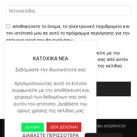
αποθηκεύστε το όνομα, το ηλεκτρονικό ταχυδρομείο και
τον ιστότοπό μου σε αυτό το πρόγραμμα περιήγησης για την
επόμενη φορά που θα σχολιάσω.
Χρησιμοποιώντας αυτό το έντυπο συμφωνείτε με την
KATOXIKA NEA
αποθήκευση και χειρισμό των δεδομένων σας από αυτόν
τον ιστότοπο..Διαβάστε του ορους χρήσης της σελίδας
Σεβόμαστε την ιδιωτικότητά σας
μας
*
Χρησιμοποιώντας αυτό το έντυπο
συμφωνείτε με την αποθήκευση και
χειρισμό των δεδομένων σας από
αυτόν τον ιστότοπο..Διαβάστε του
ορους χρήσης της σελίδας μας
Αρχικη KATOHIKA NEA
Login
Register
ΠΟΛΙΤΙΚΗ ΑΠΟΡΡΗΤΟΥ
ΔΕΝ ΔΕΧΟΜΑΙ
ΔΕΧΟΜΑΙ
ΟΡΟΙ ΧΡΗΣΗΣ
ΕΠΙΚΟΙΝΩΝΙΑ
ΔΙΑΒΑΣΤΕ ΠΕΡΙΣΣΟΤΕΡΑ