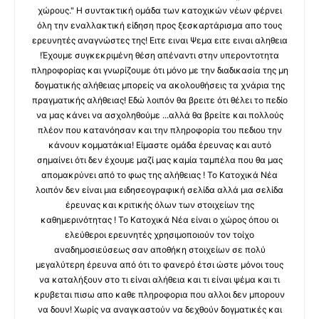
χώρους." Η συντακτική ομάδα των κατοχικών νέων φέρνει
όλη την εναλλακτική είδηση προς ξεσκαρτάρισμα απο τους
ερευνητές αναγνώστες της! Ειτε ειναι Ψεμα ειτε ειναι αληθεια
!Έχουμε συγκεκριμένη θέση απέναντι στην υπεροντοτητα
πληροφορίας και γνωρίζουμε ότι μόνο με την διαδικασία της μη
δογματικής αλήθειας μπορείς να ακολουθήσεις τα χνάρια της
πραγματικής αλήθειας! Εδώ λοιπόν θα βρειτε ότι θέλει το πεδίο
να μας κάνει να ασχοληθούμε ...αλλά θα βρείτε και πολλούς
πλέον που κατανόησαν και την πληροφορία του πεδιου την
κάνουν κομματάκια! Είμαστε ομάδα έρευνας και αυτό
σημαίνει ότι δεν έχουμε μαζί μας καμία ταμπέλα που θα μας
απομακρύνει από το φως της αλήθειας ! Το Κατοχικά Νέα
λοιπόν δεν είναι μια ειδησεογραφική σελίδα αλλά μια σελίδα
έρευνας και κριτικής όλων των στοιχείων της
καθημερινότητας ! Το Κατοχικά Νέα είναι ο χώρος όπου οι
ελεύθεροι ερευνητές χρησιμοποιούν τον τοίχο
αναδημοσιεύσεως σαν αποθήκη στοιχείων σε πολύ
μεγαλύτερη έρευνα από ότι το φανερό έτσι ώστε μόνοι τους
να καταλήξουν στο τι είναι αλήθεια και τι είναι ψέμα και τι
κρυβεται πισω απο καθε πληροφορια που αλλοι δεν μπορουν
να δουν! Χωρίς να αναγκαστούν να δεχθούν δογματικές και