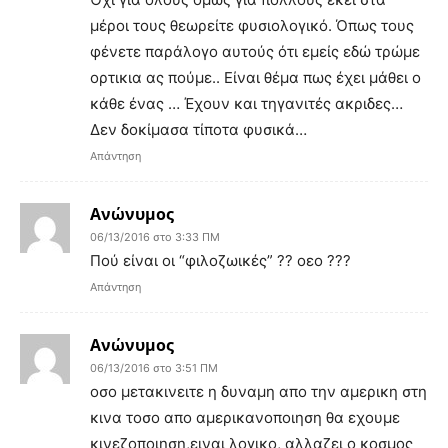
μέροι τους θεωρείτε φυσιολογικό. Όπως τους
φένετε παράλογο αυτούς ότι εμείς εδώ τρώμε
ορτικια ας πούμε.. Είναι θέμα πως έχει μάθει ο
κάθε ένας … Έχουν και τηγανιτές ακριδες…
Δεν δοκίμασα τίποτα φυσικά…
Απάντηση
Ανώνυμος
06/13/2016 στο 3:33 ΠΜ
Πού είναι οι “φιλοζωικές” ?? οεο ???
Απάντηση
Ανώνυμος
06/13/2016 στο 3:51 ΠΜ
οσο μετακινειτε η δυναμη απο την αμερικη στη
κινα τοσο απο αμερικανοποιηση θα εχουμε
κινεζοποιηση,ειναι λογικο, αλλαζει ο κοσμος