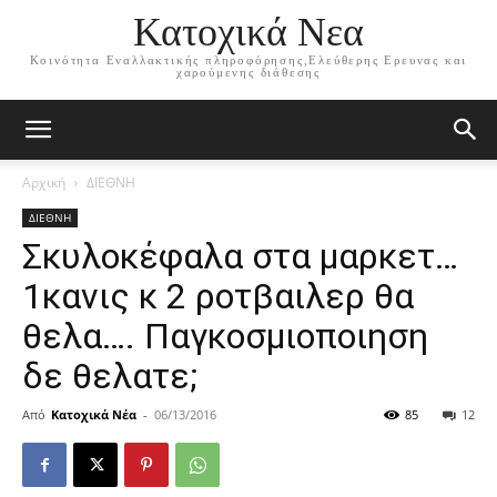
Κατοχικά Νεα
Κοινότητα Εναλλακτικής πληροφόρησης,Ελεύθερης Ερευνας και
χαρούμενης διάθεσης
Αρχική
ΔΙΕΘΝΗ
ΔΙΕΘΝΗ
Σκυλοκέφαλα στα μαρκετ…
1κανις κ 2 ροτβαιλερ θα
θελα…. Παγκοσμιοποιηση
δε θελατε;
Από
Κατοχικά Νέα
-
06/13/2016
85
12