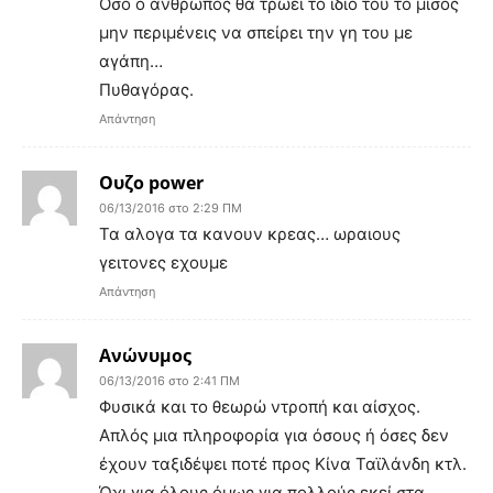
Οσο ο άνθρωπος θα τρώει το ιδιο του το μίσος
μην περιμένεις να σπείρει την γη του με
αγάπη…
Πυθαγόρας.
Απάντηση
Ουζο power
06/13/2016 στο 2:29 ΠΜ
Τα αλογα τα κανουν κρεας… ωραιους
γειτονες εχουμε
Απάντηση
Ανώνυμος
06/13/2016 στο 2:41 ΠΜ
Φυσικά και το θεωρώ ντροπή και αίσχος.
Απλός μια πληροφορία για όσους ή όσες δεν
έχουν ταξιδέψει ποτέ προς Κίνα Ταϊλάνδη κτλ.
Όχι για όλους όμως για πολλούς εκεί στα