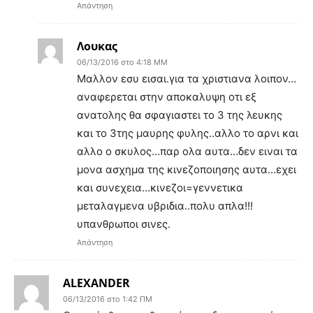
Απάντηση
Λουκας
06/13/2016 στο 4:18 ΜΜ
Μαλλον εσυ εισαι.για τα χριστιανα λοιπον…
αναφερεται στην αποκαλυψη οτι εξ
ανατολης θα σφαγιαστει το 3 της λευκης
και το 3της μαυρης φυλης..αλλο το αρνι και
αλλο ο σκυλος…παρ ολα αυτα…δεν ειναι τα
μονα ασχημα της κινεζοποιησης αυτα…εχει
και συνεχεια…κινεζοι=γεννετικα
μεταλαγμενα υβριδια..πολυ απλα!!!
υπανθρωποι σινες.
Απάντηση
ALEXANDER
06/13/2016 στο 1:42 ΠΜ