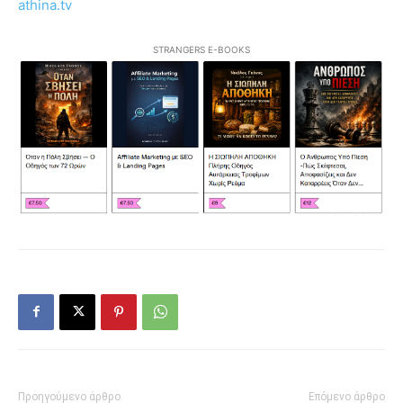
athina.tv
STRANGERS E-BOOKS
Προηγούμενο άρθρο
Επόμενο άρθρο