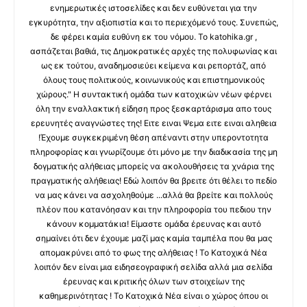
ενημερωτικές ιστοσελίδες και δεν ευθύνεται για την
εγκυρότητα, την αξιοπιστία και το περιεχόμενό τους. Συνεπώς,
δε φέρει καμία ευθύνη εκ του νόμου. Το katohika.gr ,
ασπάζεται βαθιά, τις Δημοκρατικές αρχές της πολυφωνίας και
ως εκ τούτου, αναδημοσιεύει κείμενα και ρεπορτάζ, από
όλους τους πολιτικούς, κοινωνικούς και επιστημονικούς
χώρους." Η συντακτική ομάδα των κατοχικών νέων φέρνει
όλη την εναλλακτική είδηση προς ξεσκαρτάρισμα απο τους
ερευνητές αναγνώστες της! Ειτε ειναι Ψεμα ειτε ειναι αληθεια
!Έχουμε συγκεκριμένη θέση απέναντι στην υπεροντοτητα
πληροφορίας και γνωρίζουμε ότι μόνο με την διαδικασία της μη
δογματικής αλήθειας μπορείς να ακολουθήσεις τα χνάρια της
πραγματικής αλήθειας! Εδώ λοιπόν θα βρειτε ότι θέλει το πεδίο
να μας κάνει να ασχοληθούμε ...αλλά θα βρείτε και πολλούς
πλέον που κατανόησαν και την πληροφορία του πεδιου την
κάνουν κομματάκια! Είμαστε ομάδα έρευνας και αυτό
σημαίνει ότι δεν έχουμε μαζί μας καμία ταμπέλα που θα μας
απομακρύνει από το φως της αλήθειας ! Το Κατοχικά Νέα
λοιπόν δεν είναι μια ειδησεογραφική σελίδα αλλά μια σελίδα
έρευνας και κριτικής όλων των στοιχείων της
καθημερινότητας ! Το Κατοχικά Νέα είναι ο χώρος όπου οι