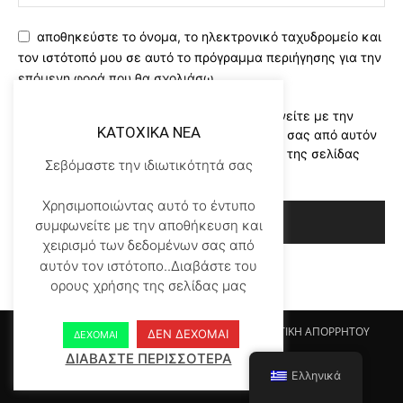
αποθηκεύστε το όνομα, το ηλεκτρονικό ταχυδρομείο και
τον ιστότοπό μου σε αυτό το πρόγραμμα περιήγησης για την
επόμενη φορά που θα σχολιάσω.
Χρησιμοποιώντας αυτό το έντυπο συμφωνείτε με την
KATOXIKA NEA
αποθήκευση και χειρισμό των δεδομένων σας από αυτόν
τον ιστότοπο..Διαβάστε του ορους χρήσης της σελίδας
Σεβόμαστε την ιδιωτικότητά σας
μας
*
Χρησιμοποιώντας αυτό το έντυπο
συμφωνείτε με την αποθήκευση και
χειρισμό των δεδομένων σας από
αυτόν τον ιστότοπο..Διαβάστε του
ορους χρήσης της σελίδας μας
Αρχικη KATOHIKA NEA
Login
Register
ΠΟΛΙΤΙΚΗ ΑΠΟΡΡΗΤΟΥ
ΔΕΝ ΔΕΧΟΜΑΙ
ΔΕΧΟΜΑΙ
ΟΡΟΙ ΧΡΗΣΗΣ
ΕΠΙΚΟΙΝΩΝΙΑ
ΔΙΑΒΑΣΤΕ ΠΕΡΙΣΣΟΤΕΡΑ
Ελληνικά
© Newspaper WordPress Theme by TagDiv