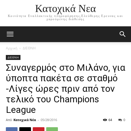
Κατοχικά Νεα
Κοινότητα Εναλλακτικής πληροφόρησης,Ελεύθερης Ερευνας και
χαρούμενης διάθεσης
Αρχική
ΔΙΕΘΝΗ
ΔΙΕΘΝΗ
Συναγερμός στο Μιλάνο, για
ύποπτα πακέτα σε σταθμό
-Λίγες ώρες πριν από τον
τελικό του Champions
League
Από
Κατοχικά Νέα
-
05/28/2016
64
0