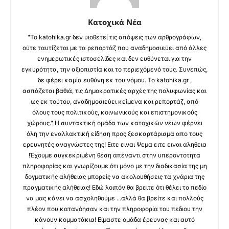
Κατοχικά Νέα
"Το katohika.gr δεν υιοθετεί τις απόψεις των αρθρογράφων,
ούτε ταυτίζεται με τα ρεπορτάζ που αναδημοσιεύει από άλλες
ενημερωτικές ιστοσελίδες και δεν ευθύνεται για την
εγκυρότητα, την αξιοπιστία και το περιεχόμενό τους. Συνεπώς,
δε φέρει καμία ευθύνη εκ του νόμου. Το katohika.gr ,
ασπάζεται βαθιά, τις Δημοκρατικές αρχές της πολυφωνίας και
ως εκ τούτου, αναδημοσιεύει κείμενα και ρεπορτάζ, από
όλους τους πολιτικούς, κοινωνικούς και επιστημονικούς
χώρους." Η συντακτική ομάδα των κατοχικών νέων φέρνει
όλη την εναλλακτική είδηση προς ξεσκαρτάρισμα απο τους
ερευνητές αναγνώστες της! Ειτε ειναι Ψεμα ειτε ειναι αληθεια
!Έχουμε συγκεκριμένη θέση απέναντι στην υπεροντοτητα
πληροφορίας και γνωρίζουμε ότι μόνο με την διαδικασία της μη
δογματικής αλήθειας μπορείς να ακολουθήσεις τα χνάρια της
πραγματικής αλήθειας! Εδώ λοιπόν θα βρειτε ότι θέλει το πεδίο
να μας κάνει να ασχοληθούμε ...αλλά θα βρείτε και πολλούς
πλέον που κατανόησαν και την πληροφορία του πεδιου την
κάνουν κομματάκια! Είμαστε ομάδα έρευνας και αυτό