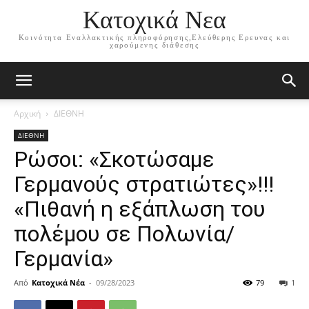
Κατοχικά Νεα
Κοινότητα Εναλλακτικής πληροφόρησης,Ελεύθερης Ερευνας και
χαρούμενης διάθεσης
Αρχική
ΔΙΕΘΝΗ
ΔΙΕΘΝΗ
Ρώσοι: «Σκοτώσαμε
Γερμανούς στρατιώτες»!!!
«Πιθανή η εξάπλωση του
πολέμου σε Πολωνία/
Γερμανία»
Από
Κατοχικά Νέα
-
09/28/2023
79
1