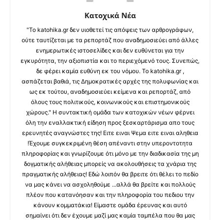
Κατοχικά Νέα
"Το katohika.gr δεν υιοθετεί τις απόψεις των αρθρογράφων,
ούτε ταυτίζεται με τα ρεπορτάζ που αναδημοσιεύει από άλλες
ενημερωτικές ιστοσελίδες και δεν ευθύνεται για την
εγκυρότητα, την αξιοπιστία και το περιεχόμενό τους. Συνεπώς,
δε φέρει καμία ευθύνη εκ του νόμου. Το katohika.gr ,
ασπάζεται βαθιά, τις Δημοκρατικές αρχές της πολυφωνίας και
ως εκ τούτου, αναδημοσιεύει κείμενα και ρεπορτάζ, από
όλους τους πολιτικούς, κοινωνικούς και επιστημονικούς
χώρους." Η συντακτική ομάδα των κατοχικών νέων φέρνει
όλη την εναλλακτική είδηση προς ξεσκαρτάρισμα απο τους
ερευνητές αναγνώστες της! Ειτε ειναι Ψεμα ειτε ειναι αληθεια
!Έχουμε συγκεκριμένη θέση απέναντι στην υπεροντοτητα
πληροφορίας και γνωρίζουμε ότι μόνο με την διαδικασία της μη
δογματικής αλήθειας μπορείς να ακολουθήσεις τα χνάρια της
πραγματικής αλήθειας! Εδώ λοιπόν θα βρειτε ότι θέλει το πεδίο
να μας κάνει να ασχοληθούμε ...αλλά θα βρείτε και πολλούς
πλέον που κατανόησαν και την πληροφορία του πεδιου την
κάνουν κομματάκια! Είμαστε ομάδα έρευνας και αυτό
σημαίνει ότι δεν έχουμε μαζί μας καμία ταμπέλα που θα μας