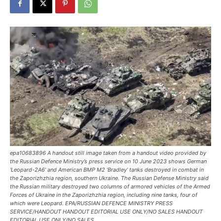
epa10683896 A handout still image taken from a handout video provided by
the Russian Defence Ministry’s press service on 10 June 2023 shows German
‘Leopard-2A6’ and American BMP M2 ‘Bradley’ tanks destroyed in combat in
the Zaporizhzhia region, southern Ukraine. The Russian Defense Ministry said
the Russian military destroyed two columns of armored vehicles of the Armed
Forces of Ukraine in the Zaporizhzhia region, including nine tanks, four of
which were Leopard. EPA/RUSSIAN DEFENCE MINISTRY PRESS
SERVICE/HANDOUT HANDOUT EDITORIAL USE ONLY/NO SALES HANDOUT
EDITORIAL USE ONLY/NO SALES