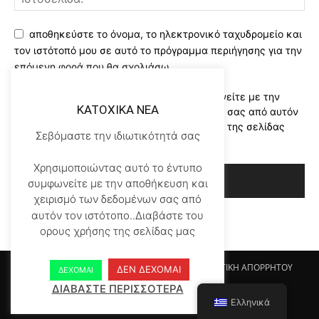
αποθηκεύστε το όνομα, το ηλεκτρονικό ταχυδρομείο και
τον ιστότοπό μου σε αυτό το πρόγραμμα περιήγησης για την
επόμενη φορά που θα σχολιάσω.
Χρησιμοποιώντας αυτό το έντυπο συμφωνείτε με την
KATOXIKA NEA
αποθήκευση και χειρισμό των δεδομένων σας από αυτόν
τον ιστότοπο..Διαβάστε του ορους χρήσης της σελίδας
Σεβόμαστε την ιδιωτικότητά σας
μας
*
Χρησιμοποιώντας αυτό το έντυπο
συμφωνείτε με την αποθήκευση και
χειρισμό των δεδομένων σας από
αυτόν τον ιστότοπο..Διαβάστε του
ορους χρήσης της σελίδας μας
Αρχικη KATOHIKA NEA
Login
Register
ΠΟΛΙΤΙΚΗ ΑΠΟΡΡΗΤΟΥ
ΔΕΝ ΔΕΧΟΜΑΙ
ΔΕΧΟΜΑΙ
ΟΡΟΙ ΧΡΗΣΗΣ
ΕΠΙΚΟΙΝΩΝΙΑ
ΔΙΑΒΑΣΤΕ ΠΕΡΙΣΣΟΤΕΡΑ
Ελληνικά
© Newspaper WordPress Theme by TagDiv