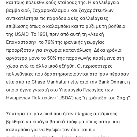
και τους πολυεθνικούς εταίρους της. Η καλλιέργεια
βαμβακιού, ζαχαροκάλαμου και ζαχαρότευτλων
αντικατέστησε τις παραδοσιακές καλλιέργειες
επιβίωσης όπως ο καλαμπόκι και το ρύζι με τη βοήθεια
της USAID. Το 1961, πριν από αυτή τη «Λευκή
Επανάσταση», το 79% της ιρανικής γεωργίας
προοριζόταν για εγχώρια κατανάλωση. Δέκα χρόνια
αργότερα μόνο το 50% της παραγωγής παρέμεινε στη
χώρα ενώ το άλλο μισό εξήχθη. Οι περισσότερες
πολυεθνικές που δραστηριοποιούνται στο Ιράν πέρασαν
είτε από το Chase Manhattan είτε από την Bank Omran, η
οποία έγινε γνωστή στο Υπουργείο Γεωργίας των
Ηνωμένων Πολιτειών (“USDA”) ως “η τράπεζα του Σάχη”.
Σύντομα το Ιράν εκεί που ήταν πλήρως αυτάρκηες
βρέθηκε να εισάγει βασικά τρόφιμα όπως σιτάρι και
καλαμπόκι για να θρέψει τον όλο και πιο