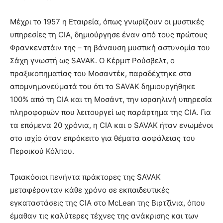
Μέχρι το 1957 η Εταιρεία, όπως γνωρίζουν οι μυστικές
υπηρεσίες τη CIA, δημιούργησε έναν από τους πρώτους
Φρανκενστάιν της – τη βάναυση μυστική αστυνομία του
Σάχη γνωστή ως SAVAK. Ο Κέρμιτ Ρούσβελτ, ο
πραξικοπηματίας του Μοσαντέκ, παραδέχτηκε στα
απομνημονεύματά του ότι το SAVAK δημιουργήθηκε
100% από τη CIA και τη Μοσάντ, την ισραηλινή υπηρεσία
πληροφοριών που λειτουργεί ως παράρτημα της CIA. Για
τα επόμενα 20 χρόνια, η CIA και ο SAVAK ήταν ενωμένοι
στο ισχίο όταν επρόκειτο για θέματα ασφάλειας του
Περσικού Κόλπου.
Τριακόσιοι πενήντα πράκτορες της SAVAK
μεταφέρονταν κάθε χρόνο σε εκπαιδευτικές
εγκαταστάσεις της CIA στο McLean της Βιρτζίνια, όπου
έμαθαν τις καλύτερες τέχνες της ανάκρισης και των