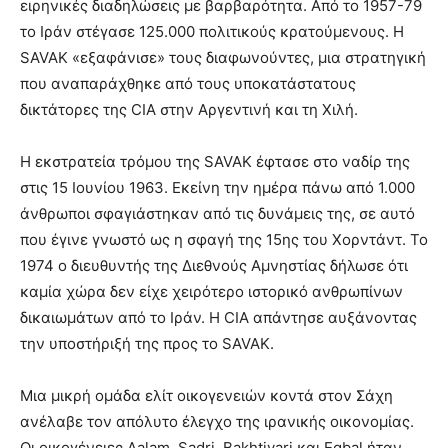
ειρηνικές διαδηλώσεις με βαρβαρότητα. Από το 1957-79
το Ιράν στέγασε 125.000 πολιτικούς κρατούμενους. Η
SAVAK «εξαφάνισε» τους διαφωνούντες, μια στρατηγική
που αναπαράχθηκε από τους υποκατάστατους
δικτάτορες της CIA στην Αργεντινή και τη Χιλή.
Η εκστρατεία τρόμου της SAVAK έφτασε στο ναδίρ της
στις 15 Ιουνίου 1963. Εκείνη την ημέρα πάνω από 1.000
άνθρωποι σφαγιάστηκαν από τις δυνάμεις της, σε αυτό
που έγινε γνωστό ως η σφαγή της 15ης του Χορντάντ. Το
1974 ο διευθυντής της Διεθνούς Αμνηστίας δήλωσε ότι
καμία χώρα δεν είχε χειρότερο ιστορικό ανθρωπίνων
δικαιωμάτων από το Ιράν. Η CIA απάντησε αυξάνοντας
την υποστήριξή της προς το SAVAK.
Μια μικρή ομάδα ελίτ οικογενειών κοντά στον Σάχη
ανέλαβε τον απόλυτο έλεγχο της ιρανικής οικονομίας.
Οι οικογένειες Aalam, Sadri, Bakhtiyari και Eqbal ήταν