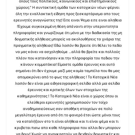
όλους τους πολιτικούς, κοινωνικούς και επιστημονικούς
χώρους." Η συντακτική ομάδα των κατοχικών νέων φέρνει
όλη την εναλλακτική είδηση προς ξεσκαρτάρισμα απο τους
ερευνητές αναγνώστες της! Ειτε ειναι Ψεμα ειτε ειναι αληθεια
!Έχουμε συγκεκριμένη θέση απέναντι στην υπεροντοτητα
πληροφορίας και γνωρίζουμε ότι μόνο με την διαδικασία της μη
δογματικής αλήθειας μπορείς να ακολουθήσεις τα χνάρια της
πραγματικής αλήθειας! Εδώ λοιπόν θα βρειτε ότι θέλει το πεδίο
να μας κάνει να ασχοληθούμε ...αλλά θα βρείτε και πολλούς
πλέον που κατανόησαν και την πληροφορία του πεδιου την
κάνουν κομματάκια! Είμαστε ομάδα έρευνας και αυτό
σημαίνει ότι δεν έχουμε μαζί μας καμία ταμπέλα που θα μας
απομακρύνει από το φως της αλήθειας ! Το Κατοχικά Νέα
λοιπόν δεν είναι μια ειδησεογραφική σελίδα αλλά μια σελίδα
έρευνας και κριτικής όλων των στοιχείων της
καθημερινότητας ! Το Κατοχικά Νέα είναι ο χώρος όπου οι
ελεύθεροι ερευνητές χρησιμοποιούν τον τοίχο
αναδημοσιεύσεως σαν αποθήκη στοιχείων σε πολύ
μεγαλύτερη έρευνα από ότι το φανερό έτσι ώστε μόνοι τους
να καταλήξουν στο τι είναι αλήθεια και τι είναι ψέμα και τι
κρυβεται πισω απο καθε πληροφορια που αλλοι δεν μπορουν
να δουν! Χωρίς να αναγκαστούν να δεχθούν δογματικές και