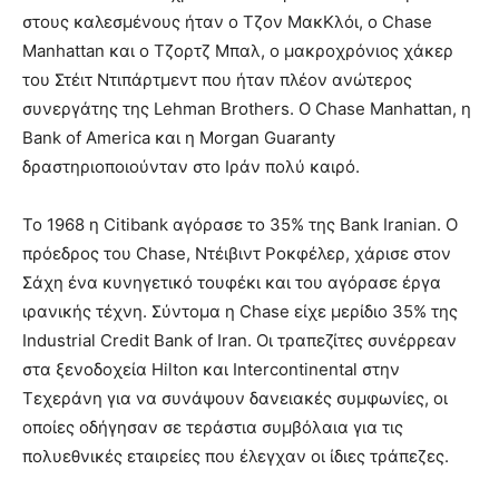
στους καλεσμένους ήταν ο Τζον ΜακΚλόι, ο Chase
Manhattan και ο Τζορτζ Μπαλ, ο μακροχρόνιος χάκερ
του Στέιτ Ντιπάρτμεντ που ήταν πλέον ανώτερος
συνεργάτης της Lehman Brothers. Ο Chase Manhattan, η
Bank of America και η Morgan Guaranty
δραστηριοποιούνταν στο Ιράν πολύ καιρό.
Το 1968 η Citibank αγόρασε το 35% της Bank Iranian. Ο
πρόεδρος του Chase, Ντέιβιντ Ροκφέλερ, χάρισε στον
Σάχη ένα κυνηγετικό τουφέκι και του αγόρασε έργα
ιρανικής τέχνη. Σύντομα η Chase είχε μερίδιο 35% της
Industrial Credit Bank of Iran. Οι τραπεζίτες συνέρρεαν
στα ξενοδοχεία Hilton και Intercontinental στην
Τεχεράνη για να συνάψουν δανειακές συμφωνίες, οι
οποίες οδήγησαν σε τεράστια συμβόλαια για τις
πολυεθνικές εταιρείες που έλεγχαν οι ίδιες τράπεζες.