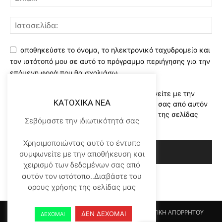
αποθηκεύστε το όνομα, το ηλεκτρονικό ταχυδρομείο και
τον ιστότοπό μου σε αυτό το πρόγραμμα περιήγησης για την
επόμενη φορά που θα σχολιάσω.
Χρησιμοποιώντας αυτό το έντυπο συμφωνείτε με την
KATOXIKA NEA
αποθήκευση και χειρισμό των δεδομένων σας από αυτόν
τον ιστότοπο..Διαβάστε του ορους χρήσης της σελίδας
Σεβόμαστε την ιδιωτικότητά σας
μας
*
Χρησιμοποιώντας αυτό το έντυπο
συμφωνείτε με την αποθήκευση και
χειρισμό των δεδομένων σας από
αυτόν τον ιστότοπο..Διαβάστε του
ορους χρήσης της σελίδας μας
Αρχικη KATOHIKA NEA
Login
Register
ΠΟΛΙΤΙΚΗ ΑΠΟΡΡΗΤΟΥ
ΔΕΝ ΔΕΧΟΜΑΙ
ΔΕΧΟΜΑΙ