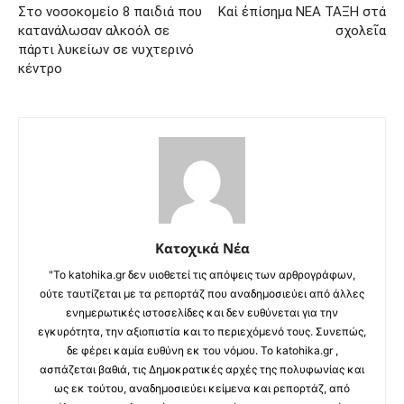
Στο νοσοκομείο 8 παιδιά που
Καί ἐπίσημα ΝΕΑ ΤΑΞΗ στά
κατανάλωσαν αλκοόλ σε
σχολεῖα
πάρτι λυκείων σε νυχτερινό
κέντρο
Κατοχικά Νέα
"Το katohika.gr δεν υιοθετεί τις απόψεις των αρθρογράφων,
ούτε ταυτίζεται με τα ρεπορτάζ που αναδημοσιεύει από άλλες
ενημερωτικές ιστοσελίδες και δεν ευθύνεται για την
εγκυρότητα, την αξιοπιστία και το περιεχόμενό τους. Συνεπώς,
δε φέρει καμία ευθύνη εκ του νόμου. Το katohika.gr ,
ασπάζεται βαθιά, τις Δημοκρατικές αρχές της πολυφωνίας και
ως εκ τούτου, αναδημοσιεύει κείμενα και ρεπορτάζ, από