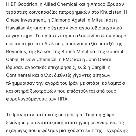
Η BF Goodrich, η Allied Chemical και η Amoco ίδρυσαν
τεράστιες κοινοπραξίες πετροχημικών στο Khuzistan. Η
Chase Investment, η Diamond Agatel, η Mitsui και η
Hawaiian Agronomic έχτισαν ένα αγροτοβιομηχανικό
συγκρότημα. Το πρώτο χυτήριο αλουμινίου στον κόσμο
εμφανίστηκε στο Arak σε μια κοινοπραξία μεταξύ της
Reynolds, της Kaiser, της British Metal και της General
Cable. Η Dow Chemical, η FMC και η John Deere
ίδρυσαν αγροτικές επιχειρήσεις, ενώ η Cargill, η
Continental και άλλοι διεθνείς γίγαντες σιτηρών
πλημμύρισαν την αγορά του Ιράν με σιτάρι, καλαμπόκι
και σιτηρά ζωοτροφών που επιδοτούνται από τους
φορολογούμενους των ΗΠΑ.
Το Ιράν ήταν αυτάρκης σε τρόφιμα. Τώρα η χώρα
ξεκίνησε μια αναπτυξιακή στρατηγική με γνώμονα τις
εξαγωγές που ωφέλησε μια χούφτα ελίτ της Τεχεράνης