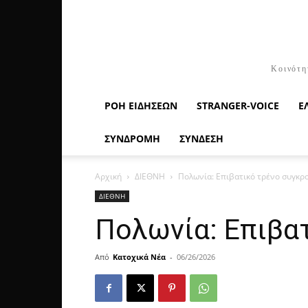
Κοινότη
ΡΟΉ ΕΙΔΉΣΕΩΝ
STRANGER-VOICE
Ε
ΣΥΝΔΡΟΜΗ
ΣΥΝΔΕΣΗ
Αρχική
ΔΙΕΘΝΗ
Πολωνία: Επιβατικό τρένο συγκρ
ΔΙΕΘΝΗ
Πολωνία: Επιβα
Από
Κατοχικά Νέα
-
06/26/2026