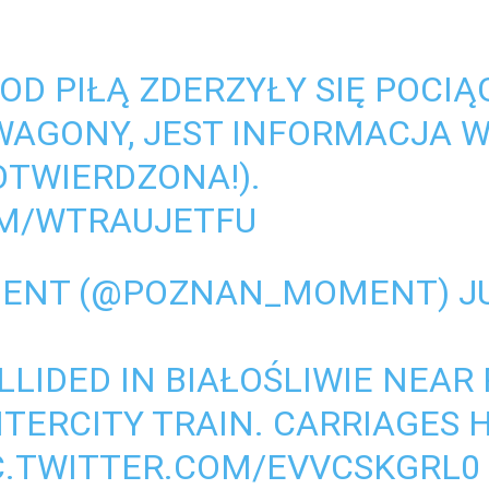
OD PIŁĄ ZDERZYŁY SIĘ POCIĄG
AGONY, JEST INFORMACJA W
OTWIERDZONA!).
OM/WTRAUJETFU
ENT (@POZNAN_MOMENT)
J
LIDED IN BIAŁOŚLIWIE NEAR 
NTERCITY TRAIN. CARRIAGES 
C.TWITTER.COM/EVVCSKGRL0