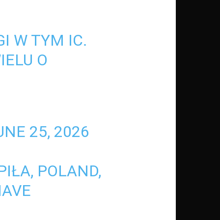
I W TYM IC.
IELU O
UNE 25, 2026
PIŁA, POLAND,
HAVE