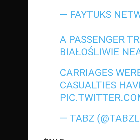
— FAYTUKS NET
A PASSENGER TR
BIAŁOŚLIWIE NEA
CARRIAGES WERE
CASUALTIES HAV
PIC.TWITTER.C
— TABZ (@TABZL