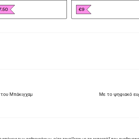
 του Μπάκιγχαμ
Με το ψηφιακό ευρ
 τις απόψεις των αρθρογράφων, ούτε ταυτίζεται με τα ρεπορτάζ που αναδημοσι