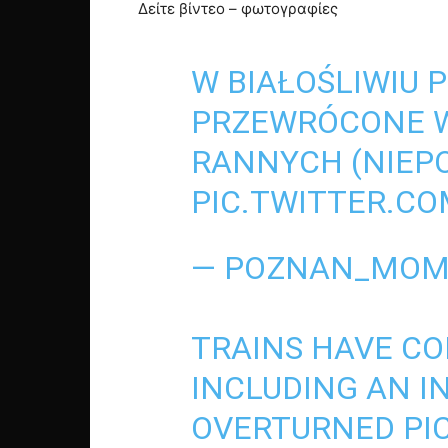
Δείτε βίντεο – φωτογραφίες
W BIAŁOŚLIWIU P
PRZEWRÓCONE W
RANNYCH (NIEP
PIC.TWITTER.C
— POZNAN_MOM
TRAINS HAVE COL
INCLUDING AN I
OVERTURNED
PI