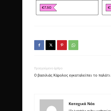
Προηγούμενο άρθρο
Ο βασιλιάς Κάρολος εγκαταλείπει το παλάτι
Κατοχικά Νέα
"Το katohika.gr δεν υιοθετεί