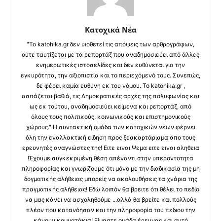
Κατοχικά Νέα
"Το katohika.gr δεν υιοθετεί τις απόψεις των αρθρογράφων,
ούτε ταυτίζεται με τα ρεπορτάζ που αναδημοσιεύει από άλλες
ενημερωτικές ιστοσελίδες και δεν ευθύνεται για την
εγκυρότητα, την αξιοπιστία και το περιεχόμενό τους. Συνεπώς,
δε φέρει καμία ευθύνη εκ του νόμου. Το katohika.gr ,
ασπάζεται βαθιά, τις Δημοκρατικές αρχές της πολυφωνίας και
ως εκ τούτου, αναδημοσιεύει κείμενα και ρεπορτάζ, από
όλους τους πολιτικούς, κοινωνικούς και επιστημονικούς
χώρους." Η συντακτική ομάδα των κατοχικών νέων φέρνει
όλη την εναλλακτική είδηση προς ξεσκαρτάρισμα απο τους
ερευνητές αναγνώστες της! Ειτε ειναι Ψεμα ειτε ειναι αληθεια
!Έχουμε συγκεκριμένη θέση απέναντι στην υπεροντοτητα
πληροφορίας και γνωρίζουμε ότι μόνο με την διαδικασία της μη
δογματικής αλήθειας μπορείς να ακολουθήσεις τα χνάρια της
πραγματικής αλήθειας! Εδώ λοιπόν θα βρειτε ότι θέλει το πεδίο
να μας κάνει να ασχοληθούμε ...αλλά θα βρείτε και πολλούς
πλέον που κατανόησαν και την πληροφορία του πεδιου την
κάνουν κομματάκια! Είμαστε ομάδα έρευνας και αυτό