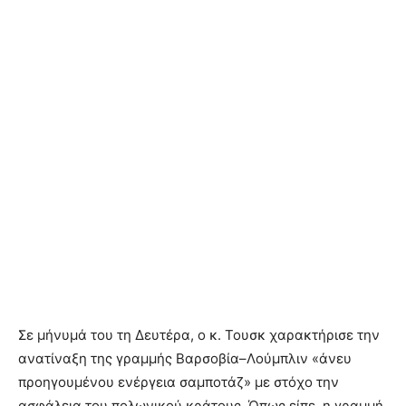
Σε μήνυμά του τη Δευτέρα, ο κ. Τουσκ χαρακτήρισε την
ανατίναξη της γραμμής Βαρσοβία–Λούμπλιν «άνευ
προηγουμένου ενέργεια σαμποτάζ» με στόχο την
ασφάλεια του πολωνικού κράτους. Όπως είπε, η γραμμή