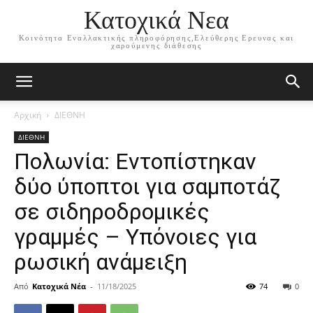
Κατοχικά Νεα
Κοινότητα Εναλλακτικής πληροφόρησης,Ελεύθερης Ερευνας και
χαρούμενης διάθεσης
Αρχική
ΔΙΕΘΝΗ
ΔΙΕΘΝΗ
Πολωνία: Εντοπίστηκαν
δύο ύποπτοι για σαμποτάζ
σε σιδηροδρομικές
γραμμές – Υπόνοιες για
ρωσική ανάμειξη
Από
Κατοχικά Νέα
-
11/18/2025
74
0