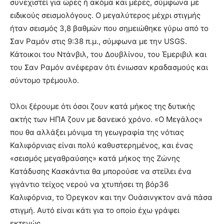
συνεχιστεί για ώρες ή ακόμα και μέρες, σύμφωνα με
ειδικούς σεισμολόγους. Ο μεγαλύτερος μέχρι στιγμής
ήταν σεισμός 3,8 βαθμών που σημειώθηκε γύρω από το
Σαν Ραμόν στις 9:38 π.μ., σύμφωνα με την USGS.
Κάτοικοι του Ντάνβιλ, του Δουβλίνου, του Έμεριβιλ και
του Σαν Ραμόν ανέφεραν ότι ένιωσαν κραδασμούς και
σύντομο τρέμουλο.
Όλοι ξέρουμε ότι όσοι ζουν κατά μήκος της δυτικής
ακτής των ΗΠΑ ζουν με δανεικό χρόνο. «Ο Μεγάλος»
που θα αλλάξει μόνιμα τη γεωγραφία της νότιας
Καλιφόρνιας είναι πολύ καθυστερημένος, και ένας
«σεισμός μεγαθραύσης» κατά μήκος της Ζώνης
Κατάδυσης Κασκάντια θα μπορούσε να στείλει ένα
γιγάντιο τείχος νερού να χτυπήσει τη βόρ36
Καλιφόρνια, το Όρεγκον και την Ουάσινγκτον ανά πάσα
στιγμή. Αυτό είναι κάτι για το οποίο έχω γράψει
εκτενώς…