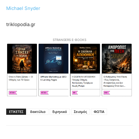
Michael Snyder
triklopodia.gr
STRANGERS E-BOOKS
ΕΤΙΚΕΤΕΣ
δακτύλιο
Ειρηνικό
Σεισμός
ΦΩΤΙΑ