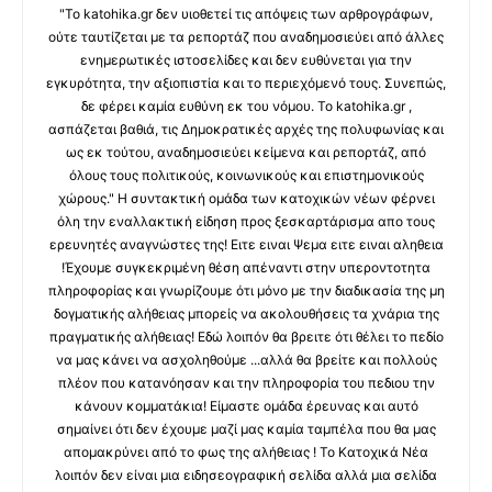
"Το katohika.gr δεν υιοθετεί τις απόψεις των αρθρογράφων,
ούτε ταυτίζεται με τα ρεπορτάζ που αναδημοσιεύει από άλλες
ενημερωτικές ιστοσελίδες και δεν ευθύνεται για την
εγκυρότητα, την αξιοπιστία και το περιεχόμενό τους. Συνεπώς,
δε φέρει καμία ευθύνη εκ του νόμου. Το katohika.gr ,
ασπάζεται βαθιά, τις Δημοκρατικές αρχές της πολυφωνίας και
ως εκ τούτου, αναδημοσιεύει κείμενα και ρεπορτάζ, από
όλους τους πολιτικούς, κοινωνικούς και επιστημονικούς
χώρους." Η συντακτική ομάδα των κατοχικών νέων φέρνει
όλη την εναλλακτική είδηση προς ξεσκαρτάρισμα απο τους
ερευνητές αναγνώστες της! Ειτε ειναι Ψεμα ειτε ειναι αληθεια
!Έχουμε συγκεκριμένη θέση απέναντι στην υπεροντοτητα
πληροφορίας και γνωρίζουμε ότι μόνο με την διαδικασία της μη
δογματικής αλήθειας μπορείς να ακολουθήσεις τα χνάρια της
πραγματικής αλήθειας! Εδώ λοιπόν θα βρειτε ότι θέλει το πεδίο
να μας κάνει να ασχοληθούμε ...αλλά θα βρείτε και πολλούς
πλέον που κατανόησαν και την πληροφορία του πεδιου την
κάνουν κομματάκια! Είμαστε ομάδα έρευνας και αυτό
σημαίνει ότι δεν έχουμε μαζί μας καμία ταμπέλα που θα μας
απομακρύνει από το φως της αλήθειας ! Το Κατοχικά Νέα
λοιπόν δεν είναι μια ειδησεογραφική σελίδα αλλά μια σελίδα