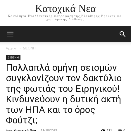
Κατοχικά Νεα
Κοινότητα Εναλλακτικής πληροφόρησης,Ελεύθερης Ερευνας και
χαρούμενης διάθεσης
Αρχική
ΔΙΕΘΝΗ
ΔΙΕΘΝΗ
Πολλαπλά σμήνη σεισμών
συγκλονίζουν τον δακτύλιο
της φωτιάς του Ειρηνικού!
Κινδυνεύουν η δυτική ακτή
των ΗΠΑ και το όρος
Φούτζι;
Από
Κατοχικά Νέα
-
11/10/2025
121
0