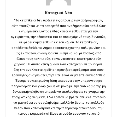
Κατοχικά Νέα
"Το katohika.gr δεν υιοθετεί τις απόψεις των αρθρογράφων,
ούτε ταυτίζεται με τα ρεπορτάζ που αναδημοσιεύει από άλλες
ενημερωτικές ιστοσελίδες και δεν ευθύνεται για την
εγκυρότητα, την αξιοπιστία και το περιεχόμενό τους. Συνεπώς,
δε φέρει καμία ευθύνη εκ του νόμου. Το katohika.gr ,
ασπάζεται βαθιά, τις Δημοκρατικές αρχές της πολυφωνίας και
ως εκ τούτου, αναδημοσιεύει κείμενα και ρεπορτάζ, από
όλους τους πολιτικούς, κοινωνικούς και επιστημονικούς
χώρους." Η συντακτική ομάδα των κατοχικών νέων φέρνει
όλη την εναλλακτική είδηση προς ξεσκαρτάρισμα απο τους
ερευνητές αναγνώστες της! Ειτε ειναι Ψεμα ειτε ειναι αληθεια
!Έχουμε συγκεκριμένη θέση απέναντι στην υπεροντοτητα
πληροφορίας και γνωρίζουμε ότι μόνο με την διαδικασία της μη
δογματικής αλήθειας μπορείς να ακολουθήσεις τα χνάρια της
πραγματικής αλήθειας! Εδώ λοιπόν θα βρειτε ότι θέλει το πεδίο
να μας κάνει να ασχοληθούμε ...αλλά θα βρείτε και πολλούς
πλέον που κατανόησαν και την πληροφορία του πεδιου την
κάνουν κομματάκια! Είμαστε ομάδα έρευνας και αυτό