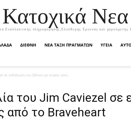
Κατοχικά Νεα
τα Εναλλακτικής πληροφόρησης,Ελεύθερης Ερευνας και χαρούμενης 
ΛΛΑΔΑ
ΔΙΕΘΝΗ
ΝΕΑ ΤΑΞΗ ΠΡΑΓΜΑΤΩΝ
ΥΓΕΙΑ
ΑΥΤ
el σε εκδήλωση του QAnon με ατάκες από...
ία του Jim Caviezel σε
 από το Braveheart