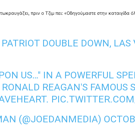
τωκραυγάζει, πριν ο Τζιμ πει: «Οδηγούμαστε στην καταιγίδα όλ
T PATRIOT DOUBLE DOWN, LAS 
UPON US…" IN A POWERFUL SP
 RONALD REAGAN'S FAMOUS 
RAVEHEART.
PIC.TWITTER.CO
MAN (@JOEDANMEDIA)
OCTOBE