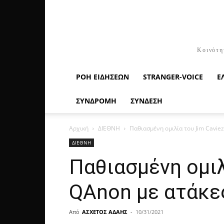
Κοινότη
ΡΟΉ ΕΙΔΉΣΕΩΝ
STRANGER-VOICE
Ε
ΣΥΝΔΡΟΜΗ
ΣΥΝΔΕΣΗ
Αρχική
ΔΙΕΘΝΗ
Παθιασμένη ομιλία του Jim Caviez
ΔΙΕΘΝΗ
Παθιασμένη ομιλ
QAnon με ατάκες
Από
ΑΣΧΕΤΟΣ ΑΔΑΗΣ
-
10/31/2021