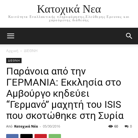
Κατοχικά Νεα
Κοινότητα Εναλλακτικής πληροφόρησης,Ελεύθερης Ερευνας και
χαρούμενης διάθεσης
Αρχική
ΔΙΕΘΝΗ
ΔΙΕΘΝΗ
Παράνοια από την
ΓΕΡΜΑΝΙΑ: Εκκλησία στο
Αμβούργο κηδεύει
“Γερμανό” μαχητή του ISIS
που σκοτώθηκε στη Συρία
Από
Κατοχικά Νέα
-
05/30/2016
60
0