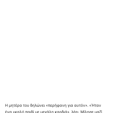
Η μητέρα του δηλώνει «περήφανη για αυτόν». «Ήταν
ένα «καλό παιδί με μεγάλη καρδιά», λέει. Μίλησε μαζί