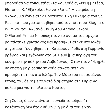
μπορούσα να τοποθετήσω τα λουλούδια, λέει η μητέρα,
Florence K. “Εξακολουθώ να κλαίω”. Η νεκρώσιμη
ακολουθία έγινε στην Προτεσταντική Εκκλησία του St.
Pauli και πραγματοποιήθηκε από τον πάστορα Sieghard
Wilm και τον Αλβανό ιμάμη Abu Ahmed Jakobi.
Ο Florent Prince N., όπως ήταν το όνομά του αρχικά,
βαφτίστηκε χριστιανός και προσηλυτίστηκε στο Ισλάμ
αργότερα. Γεννήθηκε στο Καμερούν, ήρθε στη Γερμανία
βρέφος και μεγάλωσε στο St. Pauli [μια περιοχή του
κέντρου της πόλης του Αμβούργου]. Όταν ήταν 14, ήρθε
σε επαφή με ριζοσπαστικούς σαλαφιστές και
προσηλυτίστηκε στο Ισλάμ. Τον Μάιο του περασμένου
έτους, ταξίδεψε με πλαστό διαβατήριο στη Συρία να
πολεμήσει για το Ισλαμικό Κράτος.
Στη Συρία, όπως φαίνεται, συνειδητοποίησε ότι η
κατάσταση δεν ήταν σύμφωνη με ό, τι του είχαν