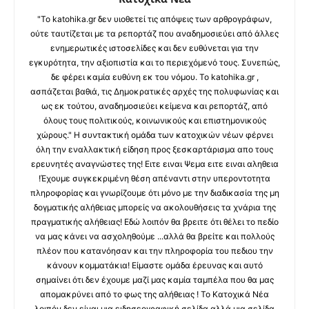
"Το katohika.gr δεν υιοθετεί τις απόψεις των αρθρογράφων,
ούτε ταυτίζεται με τα ρεπορτάζ που αναδημοσιεύει από άλλες
ενημερωτικές ιστοσελίδες και δεν ευθύνεται για την
εγκυρότητα, την αξιοπιστία και το περιεχόμενό τους. Συνεπώς,
δε φέρει καμία ευθύνη εκ του νόμου. Το katohika.gr ,
ασπάζεται βαθιά, τις Δημοκρατικές αρχές της πολυφωνίας και
ως εκ τούτου, αναδημοσιεύει κείμενα και ρεπορτάζ, από
όλους τους πολιτικούς, κοινωνικούς και επιστημονικούς
χώρους." Η συντακτική ομάδα των κατοχικών νέων φέρνει
όλη την εναλλακτική είδηση προς ξεσκαρτάρισμα απο τους
ερευνητές αναγνώστες της! Ειτε ειναι Ψεμα ειτε ειναι αληθεια
!Έχουμε συγκεκριμένη θέση απέναντι στην υπεροντοτητα
πληροφορίας και γνωρίζουμε ότι μόνο με την διαδικασία της μη
δογματικής αλήθειας μπορείς να ακολουθήσεις τα χνάρια της
πραγματικής αλήθειας! Εδώ λοιπόν θα βρειτε ότι θέλει το πεδίο
να μας κάνει να ασχοληθούμε ...αλλά θα βρείτε και πολλούς
πλέον που κατανόησαν και την πληροφορία του πεδιου την
κάνουν κομματάκια! Είμαστε ομάδα έρευνας και αυτό
σημαίνει ότι δεν έχουμε μαζί μας καμία ταμπέλα που θα μας
απομακρύνει από το φως της αλήθειας ! Το Κατοχικά Νέα
λοιπόν δεν είναι μια ειδησεογραφική σελίδα αλλά μια σελίδα