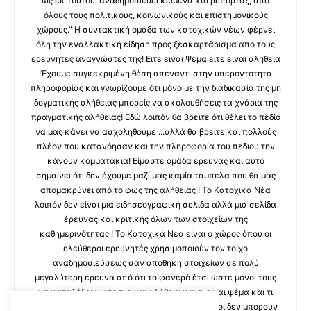
ως εκ τούτου, αναδημοσιεύει κείμενα και ρεπορτάζ, από
όλους τους πολιτικούς, κοινωνικούς και επιστημονικούς
χώρους." Η συντακτική ομάδα των κατοχικών νέων φέρνει
όλη την εναλλακτική είδηση προς ξεσκαρτάρισμα απο τους
ερευνητές αναγνώστες της! Ειτε ειναι Ψεμα ειτε ειναι αληθεια
!Έχουμε συγκεκριμένη θέση απέναντι στην υπεροντοτητα
πληροφορίας και γνωρίζουμε ότι μόνο με την διαδικασία της μη
δογματικής αλήθειας μπορείς να ακολουθήσεις τα χνάρια της
πραγματικής αλήθειας! Εδώ λοιπόν θα βρειτε ότι θέλει το πεδίο
να μας κάνει να ασχοληθούμε ...αλλά θα βρείτε και πολλούς
πλέον που κατανόησαν και την πληροφορία του πεδιου την
κάνουν κομματάκια! Είμαστε ομάδα έρευνας και αυτό
σημαίνει ότι δεν έχουμε μαζί μας καμία ταμπέλα που θα μας
απομακρύνει από το φως της αλήθειας ! Το Κατοχικά Νέα
λοιπόν δεν είναι μια ειδησεογραφική σελίδα αλλά μια σελίδα
έρευνας και κριτικής όλων των στοιχείων της
καθημερινότητας ! Το Κατοχικά Νέα είναι ο χώρος όπου οι
ελεύθεροι ερευνητές χρησιμοποιούν τον τοίχο
αναδημοσιεύσεως σαν αποθήκη στοιχείων σε πολύ
μεγαλύτερη έρευνα από ότι το φανερό έτσι ώστε μόνοι τους
να καταλήξουν στο τι είναι αλήθεια και τι είναι ψέμα και τι
κρυβεται πισω απο καθε πληροφορια που αλλοι δεν μπορουν