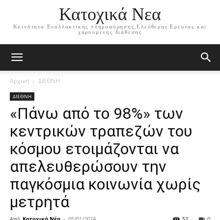
Κατοχικά Νεα
Κοινότητα Εναλλακτικής πληροφόρησης,Ελεύθερης Ερευνας και
χαρούμενης διάθεσης
Αρχική
ΔΙΕΘΝΗ
ΔΙΕΘΝΗ
«Πάνω από το 98%» των
κεντρικών τραπεζών του
κόσμου ετοιμάζονται να
απελευθερώσουν την
παγκόσμια κοινωνία χωρίς
μετρητά
Από
Κατοχικά Νέα
-
05/01/2024
52
0