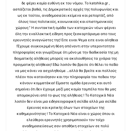
δε φέρει καμία ευθύνη εκ του νόμου. Το katohika.gr ,
ασπάζεται βαθιά, τις Δημοκρατικές αρχές της πολυφωνίας και
ως εκ τούτου, αναδημοσιεύει κείμενα και ρεπορτάζ, από
όλους τους πολιτικούς, κοινωνικούς και επιστημονικούς
χώρους." Η συντακτική ομάδα των κατοχικών νέων φέρνει
όλη την εναλλακτική είδηση προς ξεσκαρτάρισμα απο τους
ερευνητές αναγνώστες της! Ειτε ειναι Ψεμα ειτε ειναι αληθεια
!Έχουμε συγκεκριμένη θέση απέναντι στην υπεροντοτητα
πληροφορίας και γνωρίζουμε ότι μόνο με την διαδικασία της μη
δογματικής αλήθειας μπορείς να ακολουθήσεις τα χνάρια της
πραγματικής αλήθειας! Εδώ λοιπόν θα βρειτε ότι θέλει το πεδίο
να μας κάνει να ασχοληθούμε ...αλλά θα βρείτε και πολλούς
πλέον που κατανόησαν και την πληροφορία του πεδιου την
κάνουν κομματάκια! Είμαστε ομάδα έρευνας και αυτό
σημαίνει ότι δεν έχουμε μαζί μας καμία ταμπέλα που θα μας
απομακρύνει από το φως της αλήθειας ! Το Κατοχικά Νέα
λοιπόν δεν είναι μια ειδησεογραφική σελίδα αλλά μια σελίδα
έρευνας και κριτικής όλων των στοιχείων της
καθημερινότητας ! Το Κατοχικά Νέα είναι ο χώρος όπου οι
ελεύθεροι ερευνητές χρησιμοποιούν τον τοίχο
αναδημοσιεύσεως σαν αποθήκη στοιχείων σε πολύ