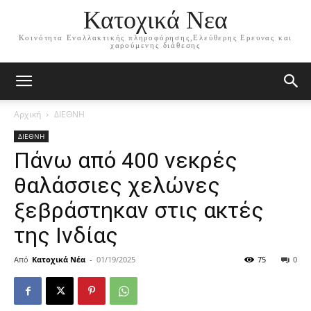
Κατοχικά Νεα
Κοινότητα Εναλλακτικής πληροφόρησης,Ελεύθερης Ερευνας και
χαρούμενης διάθεσης
Αρχική
ΔΙΕΘΝΗ
ΔΙΕΘΝΗ
Πάνω από 400 νεκρές
θαλάσσιες χελώνες
ξεβράστηκαν στις ακτές
της Ινδίας
Από
Κατοχικά Νέα
-
01/19/2025
75
0