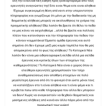
όλη την εναλλακτική είδηση προς ξεσκαρτάρισμα απο τους
ερευνητές αναγνώστες της! Ειτε ειναι Ψεμα ειτε ειναι αληθεια
!Έχουμε συγκεκριμένη θέση απέναντι στην υπεροντοτητα
πληροφορίας και γνωρίζουμε ότι μόνο με την διαδικασία της μη
δογματικής αλήθειας μπορείς να ακολουθήσεις τα χνάρια της
πραγματικής αλήθειας! Εδώ λοιπόν θα βρειτε ότι θέλει το πεδίο
να μας κάνει να ασχοληθούμε ...αλλά θα βρείτε και πολλούς
πλέον που κατανόησαν και την πληροφορία του πεδιου την
κάνουν κομματάκια! Είμαστε ομάδα έρευνας και αυτό
σημαίνει ότι δεν έχουμε μαζί μας καμία ταμπέλα που θα μας
απομακρύνει από το φως της αλήθειας ! Το Κατοχικά Νέα
λοιπόν δεν είναι μια ειδησεογραφική σελίδα αλλά μια σελίδα
έρευνας και κριτικής όλων των στοιχείων της
καθημερινότητας ! Το Κατοχικά Νέα είναι ο χώρος όπου οι
ελεύθεροι ερευνητές χρησιμοποιούν τον τοίχο
αναδημοσιεύσεως σαν αποθήκη στοιχείων σε πολύ
μεγαλύτερη έρευνα από ότι το φανερό έτσι ώστε μόνοι τους
να καταλήξουν στο τι είναι αλήθεια και τι είναι ψέμα και τι
κρυβεται πισω απο καθε πληροφορια που αλλοι δεν μπορουν
να δουν! Χωρίς να αναγκαστούν να δεχθούν δογματικές και
μασημενες αλήθειες από κανέναν άλλο πάρα μόνο από την
προσωπική τους κρίση!