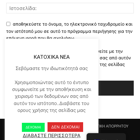
αποθηκεύστε το όνομα, το ηλεκτρονικό ταχυδρομείο και
τον ιστότοπό μου σε αυτό το πρόγραμμα περιήγησης για την
επόμενη φορά που θα σχολιάσω.
Χρησιμοποιώντας αυτό το έντυπο συμφωνείτε με την
KATOXIKA NEA
αποθήκευση και χειρισμό των δεδομένων σας από αυτόν
τον ιστότοπο..Διαβάστε του ορους χρήσης της σελίδας
Σεβόμαστε την ιδιωτικότητά σας
μας
*
Χρησιμοποιώντας αυτό το έντυπο
συμφωνείτε με την αποθήκευση και
χειρισμό των δεδομένων σας από
αυτόν τον ιστότοπο..Διαβάστε του
ορους χρήσης της σελίδας μας
Αρχικη KATOHIKA NEA
Login
Register
ΠΟΛΙΤΙΚΗ ΑΠΟΡΡΗΤΟΥ
ΔΕΝ ΔΕΧΟΜΑΙ
ΔΕΧΟΜΑΙ
ΟΡΟΙ ΧΡΗΣΗΣ
ΕΠΙΚΟΙΝΩΝΙΑ
ΔΙΑΒΑΣΤΕ ΠΕΡΙΣΣΟΤΕΡΑ