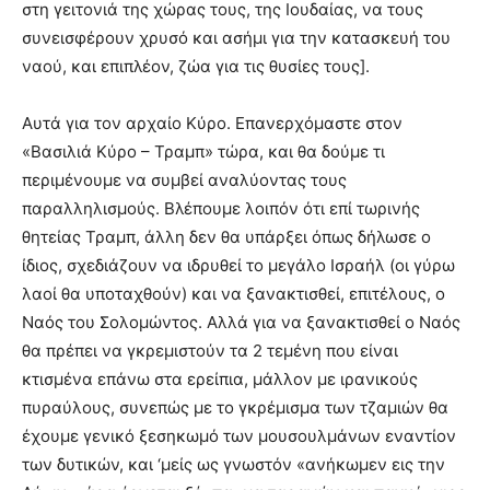
στη γειτονιά της χώρας τους, της Ιουδαίας, να τους
συνεισφέρουν χρυσό και ασήμι για την κατασκευή του
ναού, και επιπλέον, ζώα για τις θυσίες τους].
Αυτά για τον αρχαίο Κύρο. Επανερχόμαστε στον
«Βασιλιά Κύρο – Τραμπ» τώρα, και θα δούμε τι
περιμένουμε να συμβεί αναλύοντας τους
παραλληλισμούς. Βλέπουμε λοιπόν ότι επί τωρινής
θητείας Τραμπ, άλλη δεν θα υπάρξει όπως δήλωσε ο
ίδιος, σχεδιάζουν να ιδρυθεί το μεγάλο Ισραήλ (οι γύρω
λαοί θα υποταχθούν) και να ξανακτισθεί, επιτέλους, ο
Ναός του Σολομώντος. Αλλά για να ξανακτισθεί ο Ναός
θα πρέπει να γκρεμιστούν τα 2 τεμένη που είναι
κτισμένα επάνω στα ερείπια, μάλλον με ιρανικούς
πυραύλους, συνεπώς με το γκρέμισμα των τζαμιών θα
έχουμε γενικό ξεσηκωμό των μουσουλμάνων εναντίον
των δυτικών, και ‘μείς ως γνωστόν «ανήκωμεν εις την