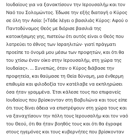
Ιουδαίους για να ξανακτίσουν την Ιερουσαλήμ και τον
Ναό του Σολομώντος. Έδωσε την εξής διαταγή ο Κύρος
σε όλη την Ασία: [«Τάδε λέγει ο βασιλιάς Κύρος: Αφού ο
Παντοδύναμος Θεός με διόρισε βασιλιά της
κατοικήσιμης γης, πιστεύω ότι αυτός είναι ο Θεός που
λατρεύει το έθνος των Ισραηλιτών· γιατί πράγματι
προείπε το όνομά μου μέσω των προφητών, και ότι θα
του χτίσω έναν οίκο στην Ιερουσαλήμ, στη χώρα της
Ιουδαίας». … Συνεπώς, όταν ο Κύρος διάβασε την
προφητεία, και θαύμασε τη Θεία δύναμη, μια ένθερμη
επιθυμία και φιλοδοξία τον κατέλαβε να εκπληρώσει
όσα ήταν γραμμένα. Έτσι κάλεσε τους πιο επιφανείς
Ιουδαίους που βρίσκονταν στη Βαβυλώνα και τους είπε
ότι τους δίνει άδεια να επιστρέψουν στη χώρα τους και
να ξαναχτίσουν την πόλη τους Ιερουσαλήμ και τον ναό
του Θεού, ότι θα ήταν βοηθός τους και ότι θα έγραφε
στους ηγεμόνες και τους κυβερνήτες που βρίσκονταν