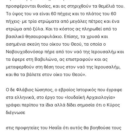
προσφέρονται θυσίες, και ας στηριχθούν τα θεμέλιά του.
Το ύψος του να είναι 60 πήχεις και το πλάτος του 60
πήχεις· με τρία στρώματα από μεγάλες πέτρες και ένα
στρώμα από ξύλα. Και το κόστος ας πληρωθεί από το
βασιλικό θησαυροφυλάκιο. Επίσης, τα χρυσά και
ασημένια σκεύη του οίκου του Θεού, τα οποία ο
Ναβουχοδονόσορ πήρε από τον ναό της Ιερουσαλήμ και
τα έφερε στη Βαβυλώνα, ας επιστραφούν και ας
μεταφερθούν στη θέση τους στον ναό της Ιερουσαλήμ,
και θα τα βάλετε στον οίκο του Θεού».
Ο δε Φλάβιος Ιώσηπος, ο εβραίος Ιστορικός που έγραφε
στα ελληνικά, στο έργο του «Ιουδαϊκή Αρχαιολογία»
γράφει περίπου τα ίδια αλλά δίδει σημασία ότι ο Κύρος
διέγνωσε
στις προφητείες του Ησαΐα ότι αυτός θα βοηθούσε τους