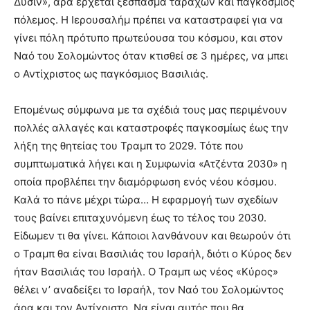
Δύσιν», άρα έρχεται ξέσπασμα ταραχών και παγκόσμιος
πόλεμος. Η Ιερουσαλήμ πρέπει να καταστραφεί για να
γίνει πόλη πρότυπο πρωτεύουσα του κόσμου, και στον
Ναό του Σολομώντος όταν κτισθεί σε 3 ημέρες, να μπει
ο Αντίχριστος ως παγκόσμιος Βασιλιάς.
Επομένως σύμφωνα με τα σχέδιά τους μας περιμένουν
πολλές αλλαγές και καταστροφές παγκοσμίως έως την
λήξη της θητείας του Τραμπ το 2029. Τότε που
συμπτωματικά λήγει και η Συμφωνία «Ατζέντα 2030» η
οποία προβλέπει την διαμόρφωση ενός νέου κόσμου.
Καλά το πάνε μέχρι τώρα… Η εφαρμογή των σχεδίων
τους βαίνει επιταχυνόμενη έως το τέλος του 2030.
Είδωμεν τι θα γίνει. Κάποιοι λανθάνουν και θεωρούν ότι
ο Τραμπ θα είναι Βασιλιάς του Ισραήλ, διότι ο Κύρος δεν
ήταν Βασιλιάς του Ισραήλ. Ο Τραμπ ως νέος «Κύρος»
θέλει ν’ αναδείξει το Ισραήλ, τον Ναό του Σολομώντος
άρα και τον Αντίχριστο. Να είναι αυτός που θα