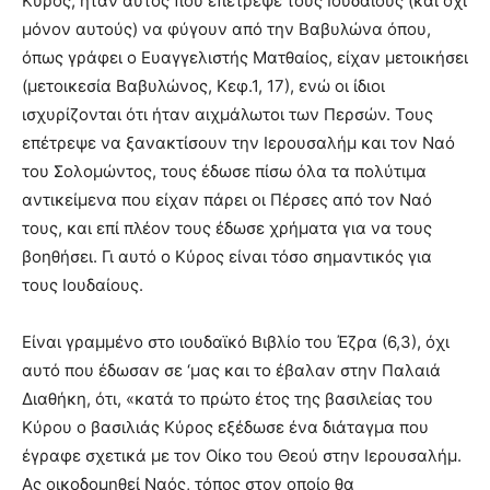
Κύρος, ήταν αυτός που επέτρεψε τους Ιουδαίους (και όχι
μόνον αυτούς) να φύγουν από την Βαβυλώνα όπου,
όπως γράφει ο Ευαγγελιστής Ματθαίος, είχαν μετοικήσει
(μετοικεσία Βαβυλώνος, Κεφ.1, 17), ενώ οι ίδιοι
ισχυρίζονται ότι ήταν αιχμάλωτοι των Περσών. Τους
επέτρεψε να ξανακτίσουν την Ιερουσαλήμ και τον Ναό
του Σολομώντος, τους έδωσε πίσω όλα τα πολύτιμα
αντικείμενα που είχαν πάρει οι Πέρσες από τον Ναό
τους, και επί πλέον τους έδωσε χρήματα για να τους
βοηθήσει. Γι αυτό ο Κύρος είναι τόσο σημαντικός για
τους Ιουδαίους.
Είναι γραμμένο στο ιουδαϊκό Βιβλίο του Έζρα (6,3), όχι
αυτό που έδωσαν σε ‘μας και το έβαλαν στην Παλαιά
Διαθήκη, ότι, «κατά το πρώτο έτος της βασιλείας του
Κύρου ο βασιλιάς Κύρος εξέδωσε ένα διάταγμα που
έγραφε σχετικά με τον Οίκο του Θεού στην Ιερουσαλήμ.
Ας οικοδομηθεί Ναός, τόπος στον οποίο θα