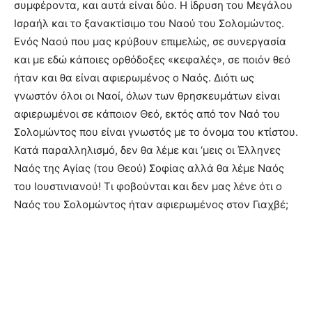
συμφέροντα, και αυτά είναι δύο. Η ίδρυση του Μεγάλου
Ισραήλ και το ξανακτίσιμο του Ναού του Σολομώντος.
Ενός Ναού που μας κρύβουν επιμελώς, σε συνεργασία
και με εδώ κάποιες ορθόδοξες «κεφαλές», σε ποιόν θεό
ήταν και θα είναι αφιερωμένος ο Ναός. Διότι ως
γνωστόν όλοι οι Ναοί, όλων των θρησκευμάτων είναι
αφιερωμένοι σε κάποιον Θεό, εκτός από τον Ναό του
Σολομώντος που είναι γνωστός με το όνομα του κτίστου.
Κατά παραλληλισμό, δεν θα λέμε και ‘μεις οι Έλληνες
Ναός της Αγίας (του Θεού) Σοφίας αλλά θα λέμε Ναός
του Ιουστινιανού! Τι φοβούνται και δεν μας λένε ότι ο
Ναός του Σολομώντος ήταν αφιερωμένος στον Γιαχβέ;