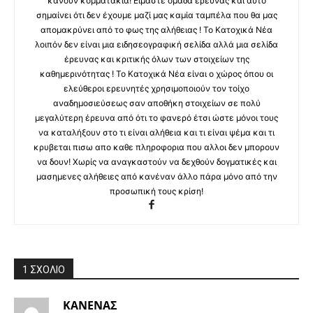
κάνουν κομματάκια! Είμαστε ομάδα έρευνας και αυτό
σημαίνει ότι δεν έχουμε μαζί μας καμία ταμπέλα που θα μας
απομακρύνει από το φως της αλήθειας ! Το Κατοχικά Νέα
λοιπόν δεν είναι μια ειδησεογραφική σελίδα αλλά μια σελίδα
έρευνας και κριτικής όλων των στοιχείων της
καθημερινότητας ! Το Κατοχικά Νέα είναι ο χώρος όπου οι
ελεύθεροι ερευνητές χρησιμοποιούν τον τοίχο
αναδημοσιεύσεως σαν αποθήκη στοιχείων σε πολύ
μεγαλύτερη έρευνα από ότι το φανερό έτσι ώστε μόνοι τους
να καταλήξουν στο τι είναι αλήθεια και τι είναι ψέμα και τι
κρυβεται πισω απο καθε πληροφορια που αλλοι δεν μπορουν
να δουν! Χωρίς να αναγκαστούν να δεχθούν δογματικές και
μασημενες αλήθειες από κανέναν άλλο πάρα μόνο από την
προσωπική τους κρίση!
1 ΣΧΟΛΙΟ
ΚΑΝΕΝΑΣ