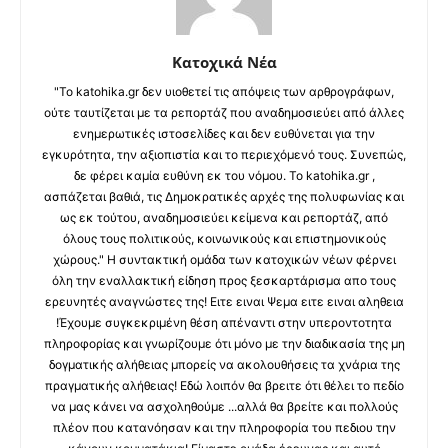
Κατοχικά Νέα
"Το katohika.gr δεν υιοθετεί τις απόψεις των αρθρογράφων,
ούτε ταυτίζεται με τα ρεπορτάζ που αναδημοσιεύει από άλλες
ενημερωτικές ιστοσελίδες και δεν ευθύνεται για την
εγκυρότητα, την αξιοπιστία και το περιεχόμενό τους. Συνεπώς,
δε φέρει καμία ευθύνη εκ του νόμου. Το katohika.gr ,
ασπάζεται βαθιά, τις Δημοκρατικές αρχές της πολυφωνίας και
ως εκ τούτου, αναδημοσιεύει κείμενα και ρεπορτάζ, από
όλους τους πολιτικούς, κοινωνικούς και επιστημονικούς
χώρους." Η συντακτική ομάδα των κατοχικών νέων φέρνει
όλη την εναλλακτική είδηση προς ξεσκαρτάρισμα απο τους
ερευνητές αναγνώστες της! Ειτε ειναι Ψεμα ειτε ειναι αληθεια
!Έχουμε συγκεκριμένη θέση απέναντι στην υπεροντοτητα
πληροφορίας και γνωρίζουμε ότι μόνο με την διαδικασία της μη
δογματικής αλήθειας μπορείς να ακολουθήσεις τα χνάρια της
πραγματικής αλήθειας! Εδώ λοιπόν θα βρειτε ότι θέλει το πεδίο
να μας κάνει να ασχοληθούμε ...αλλά θα βρείτε και πολλούς
πλέον που κατανόησαν και την πληροφορία του πεδιου την