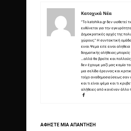
Κατοχικά Νέα
"Το katohika.gr δεν υιοθετεί
ευθύνεται για την εγκυρότητα,
Δημοκρατικές αρχές της πολυ
χώρους." Η συντακτική ομάδ
ειναι Ψεμα ειτε ειναι αληθει
δογματικής αλήθειας μπορείς 
...αλλά θα βρείτε και πολλο
δεν έχουμε μαζί μας καμία τ
μια σελίδα έρευνας και κριτι
τοίχο αναδημοσιεύσεως σαν α
και τι είναι ψέμα και τι κρ
αλήθειες από κανέναν άλλο 
ΑΦΗΣΤΕ ΜΙΑ ΑΠΑΝΤΗΣΗ