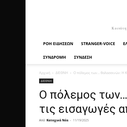
Κοινότη
ΡΟΉ ΕΙΔΉΣΕΩΝ
STRANGER-VOICE
Ε
ΣΥΝΔΡΟΜΗ
ΣΥΝΔΕΣΗ
Αρχική
ΔΙΕΘΝΗ
Ο πόλεμος των… θαλασσινών: Η Κίν
ΔΙΕΘΝΗ
Ο πόλεμος των… 
τις εισαγωγές α
Από
Κατοχικά Νέα
-
11/19/2025