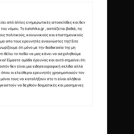
εύει από άλλες ενημερωτικές ιστοσελίδες και δεν
ου νόμου. Το katohika.gr , ασπάζεται βαθιά, τις
υς πολιτικούς, κοινωνικούς και επιστημονικούς
μα απο τους ερευνητές αναγνώστες της! Ειτε
ωρίζουμε ότι μόνο με την διαδικασία της μη
τι θέλει το πεδίο να μας κάνει να ασχοληθούμε
ια! Είμαστε ομάδα έρευνας και αυτό σημαίνει ότι
οιπόν δεν είναι μια ειδησεογραφική σελίδα αλλά
ς όπου οι ελεύθεροι ερευνητές χρησιμοποιούν τον
όνοι τους να καταλήξουν στο τι είναι αλήθεια
ναγκαστούν να δεχθούν δογματικές και μασημενες