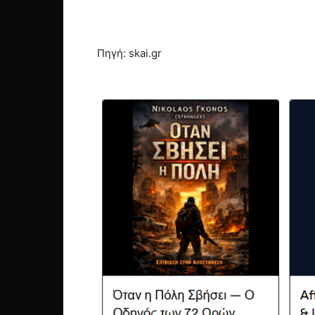
Πηγή: skai.gr