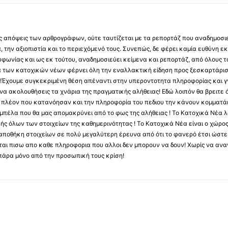
 τις απόψεις των αρθρογράφων, ούτε ταυτίζεται με τα ρεπορτάζ που αναδημοσι
 την αξιοπιστία και το περιεχόμενό τους. Συνεπώς, δε φέρει καμία ευθύνη εκ τ
φωνίας και ως εκ τούτου, αναδημοσιεύει κείμενα και ρεπορτάζ, από όλους το
α των κατοχικών νέων φέρνει όλη την εναλλακτική είδηση προς ξεσκαρτάρισ
α !Έχουμε συγκεκριμένη θέση απέναντι στην υπεροντοτητα πληροφορίας και γν
να ακολουθήσεις τα χνάρια της πραγματικής αλήθειας! Εδώ λοιπόν θα βρειτε ό
ύς πλέον που κατανόησαν και την πληροφορία του πεδιου την κάνουν κομματάκ
αμπέλα που θα μας απομακρύνει από το φως της αλήθειας ! Το Κατοχικά Νέα λ
κής όλων των στοιχείων της καθημερινότητας ! Το Κατοχικά Νέα είναι ο χώρο
ποθήκη στοιχείων σε πολύ μεγαλύτερη έρευνα από ότι το φανερό έτσι ώστε μ
υβεται πισω απο καθε πληροφορια που αλλοι δεν μπορουν να δουν! Χωρίς να α
πάρα μόνο από την προσωπική τους κρίση!