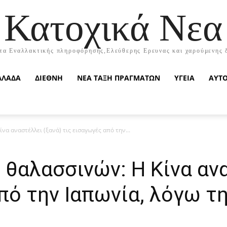
Κατοχικά Νεα
τα Εναλλακτικής πληροφόρησης,Ελεύθερης Ερευνας και χαρούμενης 
ΛΛΑΔΑ
ΔΙΕΘΝΗ
ΝΕΑ ΤΑΞΗ ΠΡΑΓΜΑΤΩΝ
ΥΓΕΙΑ
ΑΥΤ
α αναστέλλει (ξανά) τις εισαγωγές από την...
θαλασσινών: Η Κίνα ανα
πό την Ιαπωνία, λόγω τ