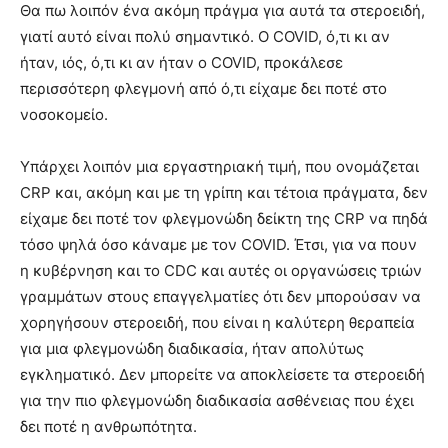
Θα πω λοιπόν ένα ακόμη πράγμα για αυτά τα στεροειδή,
γιατί αυτό είναι πολύ σημαντικό. Ο COVID, ό,τι κι αν
ήταν, ιός, ό,τι κι αν ήταν ο COVID, προκάλεσε
περισσότερη φλεγμονή από ό,τι είχαμε δει ποτέ στο
νοσοκομείο.
Υπάρχει λοιπόν μια εργαστηριακή τιμή, που ονομάζεται
CRP και, ακόμη και με τη γρίπη και τέτοια πράγματα, δεν
είχαμε δει ποτέ τον φλεγμονώδη δείκτη της CRP να πηδά
τόσο ψηλά όσο κάναμε με τον COVID. Έτσι, για να πουν
η κυβέρνηση και το CDC και αυτές οι οργανώσεις τριών
γραμμάτων στους επαγγελματίες ότι δεν μπορούσαν να
χορηγήσουν στεροειδή, που είναι η καλύτερη θεραπεία
για μια φλεγμονώδη διαδικασία, ήταν απολύτως
εγκληματικό. Δεν μπορείτε να αποκλείσετε τα στεροειδή
για την πιο φλεγμονώδη διαδικασία ασθένειας που έχει
δει ποτέ η ανθρωπότητα.