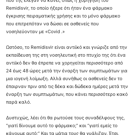
που της έλεγαν να κάνει, όπως η χορήγηση του
Remidisvir, το οποίο ήξερε ότι ήταν ένα φάρμακο
έγκρισης πειραματικής χρήσης και το μόνο φάρμακο
που επιτρεπόταν να δώσει σε ασθενείς που
νοσηλεύονταν με «Covid .»
Ωστόσο, το Remidisvir είναι αντιϊκό και γνώριζε από την
εκπαίδευση της στη νοσηλευτική στο πτυχίο της ότι ένα
αντιϊκό δεν θα έπρεπε να χορηγείται περισσότερο από
24 έως 48 ώρες μετά την έναρξη των συμπτωμάτων για
μια ιογενή λοίμωξη. Αλλά συνήθως οι ασθενείς δεν το
έπαιρναν πριν από τις δέκα και δώδεκα ημέρες μετά την
έναρξη των συμπτωμάτων, που κάνει περισσότερο κακό
παρά καλό.
Δυστυχώς, λέει ότι θα ρωτούσε τους συναδέλφους της,
“γιατί δίνουμε αυτό το φάρμακο;” και “γιατί εμείς το
κάνουμε αυτό;” Και τα μάτια τους θα γυάλιζαν. Έτσι,