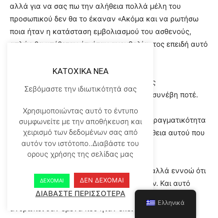
αλλά για να σας πω την αλήθεια πολλά μέλη του
προσωπικού δεν θα το έκαναν «Ακόμα και να ρωτήσω
ποια ήταν η κατάσταση εμβολιασμού του ασθενούς,
απλώς θα υπέθεταν ότι ήταν ανεμβολίαστος επειδή αυτό
μας έλεγαν.
KATOXIKA NEA
Είναι ότι μόνο μη εμβολιασμένοι ασθενείς
Σεβόμαστε την ιδιωτικότητά σας
νοσηλεύονταν με COVID, αλλά αυτό δεν συνέβη ποτέ.
Έτσι, ήταν άνθρωποι σαν εμένα που στην
Χρησιμοποιώντας αυτό το έντυπο
πραγματικότητα ρώτησαν και που στην πραγματικότητα
συμφωνείτε με την αποθήκευση και
χειρισμό των δεδομένων σας από
προσπάθησαν να ανακαλύψουν την αλήθεια αυτού που
αυτόν τον ιστότοπο..Διαβάστε του
συνέβαινε.
ορους χρήσης της σελίδας μας
Ξέρετε, θα το φωνάζαμε από τις στέγες, αλλά εννοώ ότι
ΔΕΝ ΔΕΧΟΜΑΙ
ΔΕΧΟΜΑΙ
όλα αυτά αγνοούνταν και λογοκρίνονταν. Και αυτό
ΔΙΑΒΑΣΤΕ ΠΕΡΙΣΣΟΤΕΡΑ
είναι το μεγαλύτερο μέρος όλων αυτών είναι ότι
Ελληνικά
άνθρωποι σαν εμένα που ήταν εκεί λέγοντας την