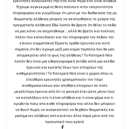
ερευνητές αναγνώστες της! Ειτε ειναι Ψεμα ειτε ειναι αληθεια
!Έχουμε συγκεκριμένη θέση απέναντι στην υπεροντοτητα
πληροφορίας και γνωρίζουμε ότι μόνο με την διαδικασία της μη
δογματικής αλήθειας μπορείς να ακολουθήσεις τα χνάρια της
πραγματικής αλήθειας! Εδώ λοιπόν θα βρειτε ότι θέλει το πεδίο
να μας κάνει να ασχοληθούμε ...αλλά θα βρείτε και πολλούς
πλέον που κατανόησαν και την πληροφορία του πεδιου την
κάνουν κομματάκια! Είμαστε ομάδα έρευνας και αυτό
σημαίνει ότι δεν έχουμε μαζί μας καμία ταμπέλα που θα μας
απομακρύνει από το φως της αλήθειας ! Το Κατοχικά Νέα
λοιπόν δεν είναι μια ειδησεογραφική σελίδα αλλά μια σελίδα
έρευνας και κριτικής όλων των στοιχείων της
καθημερινότητας ! Το Κατοχικά Νέα είναι ο χώρος όπου οι
ελεύθεροι ερευνητές χρησιμοποιούν τον τοίχο
αναδημοσιεύσεως σαν αποθήκη στοιχείων σε πολύ
μεγαλύτερη έρευνα από ότι το φανερό έτσι ώστε μόνοι τους
να καταλήξουν στο τι είναι αλήθεια και τι είναι ψέμα και τι
κρυβεται πισω απο καθε πληροφορια που αλλοι δεν μπορουν
να δουν! Χωρίς να αναγκαστούν να δεχθούν δογματικές και
μασημενες αλήθειες από κανέναν άλλο πάρα μόνο από την
προσωπική τους κρίση!