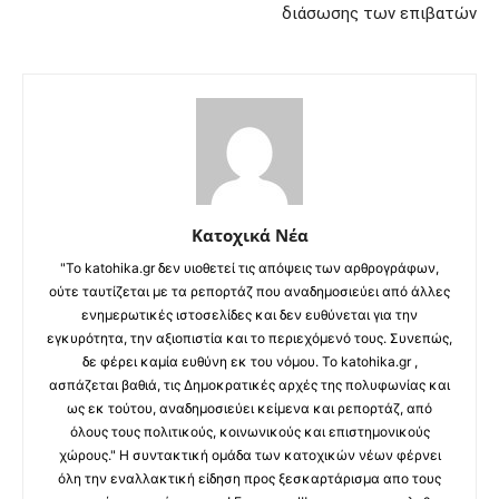
διάσωσης των επιβατών
Κατοχικά Νέα
"Το katohika.gr δεν υιοθετεί τις απόψεις των αρθρογράφων,
ούτε ταυτίζεται με τα ρεπορτάζ που αναδημοσιεύει από άλλες
ενημερωτικές ιστοσελίδες και δεν ευθύνεται για την
εγκυρότητα, την αξιοπιστία και το περιεχόμενό τους. Συνεπώς,
δε φέρει καμία ευθύνη εκ του νόμου. Το katohika.gr ,
ασπάζεται βαθιά, τις Δημοκρατικές αρχές της πολυφωνίας και
ως εκ τούτου, αναδημοσιεύει κείμενα και ρεπορτάζ, από
όλους τους πολιτικούς, κοινωνικούς και επιστημονικούς
χώρους." Η συντακτική ομάδα των κατοχικών νέων φέρνει
όλη την εναλλακτική είδηση προς ξεσκαρτάρισμα απο τους