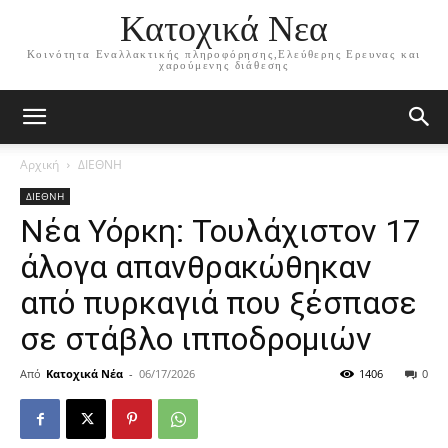
Κατοχικά Νεα
Κοινότητα Εναλλακτικής πληροφόρησης,Ελεύθερης Ερευνας και
χαρούμενης διάθεσης
Αρχική
ΔΙΕΘΝΗ
ΔΙΕΘΝΗ
Νέα Υόρκη: Τουλάχιστον 17
άλογα απανθρακώθηκαν
από πυρκαγιά που ξέσπασε
σε στάβλο ιπποδρομιών
Από
Κατοχικά Νέα
-
06/17/2026
1406
0