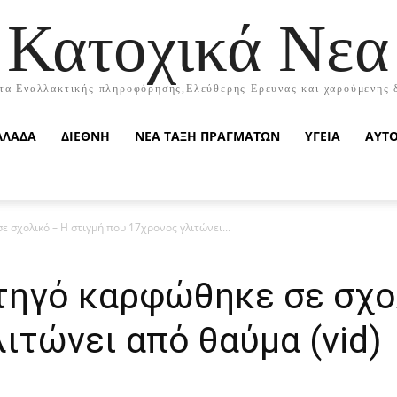
Κατοχικά Νεα
τα Εναλλακτικής πληροφόρησης,Ελεύθερης Ερευνας και χαρούμενης 
ΛΛΑΔΑ
ΔΙΕΘΝΗ
ΝΕΑ ΤΑΞΗ ΠΡΑΓΜΑΤΩΝ
ΥΓΕΙΑ
ΑΥΤ
 σχολικό – Η στιγμή που 17χρονος γλιτώνει...
τηγό καρφώθηκε σε σχολ
ιτώνει από θαύμα (vid)