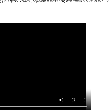
ος μου ήταν καλά
», δήλωσε ο πατέρας στο τοπικό δίκτυο WKTV.