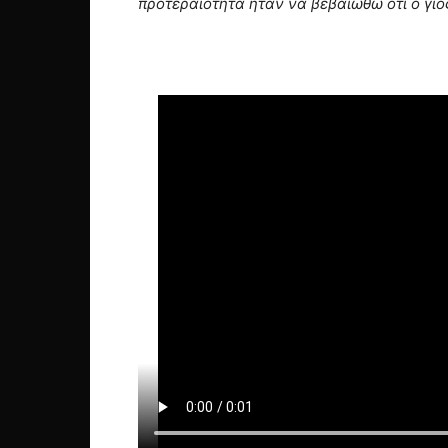
προτεραιότητα ήταν να βεβαιωθώ ότι ο γι