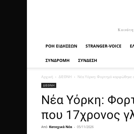
Κοινότη
ΡΟΉ ΕΙΔΉΣΕΩΝ
STRANGER-VOICE
Ε
ΣΥΝΔΡΟΜΗ
ΣΥΝΔΕΣΗ
Αρχική
ΔΙΕΘΝΗ
Νέα Υόρκη: Φορτηγό καρφώθηκε σε
ΔΙΕΘΝΗ
Νέα Υόρκη: Φορ
που 17χρονος γλ
Από
Κατοχικά Νέα
-
05/11/2026