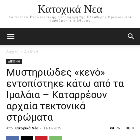
Κατοχικά Νεα
Κοινότητα Εναλλακτικής πληροφόρησης,Ελεύθερης Ερευνας και
χαρούμενης διάθεσης
Αρχική
ΔΙΕΘΝΗ
ΔΙΕΘΝΗ
Μυστηριώδες «κενό»
εντοπίστηκε κάτω από τα
Ιμαλάια – Καταρρέουν
αρχαία τεκτονικά
στρώματα
Από
Κατοχικά Νέα
-
11/12/2025
76
0