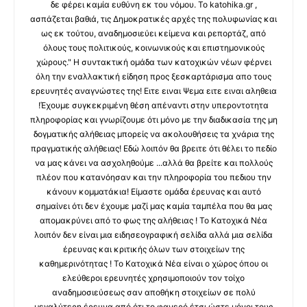
δε φέρει καμία ευθύνη εκ του νόμου. Το katohika.gr ,
ασπάζεται βαθιά, τις Δημοκρατικές αρχές της πολυφωνίας και
ως εκ τούτου, αναδημοσιεύει κείμενα και ρεπορτάζ, από
όλους τους πολιτικούς, κοινωνικούς και επιστημονικούς
χώρους." Η συντακτική ομάδα των κατοχικών νέων φέρνει
όλη την εναλλακτική είδηση προς ξεσκαρτάρισμα απο τους
ερευνητές αναγνώστες της! Ειτε ειναι Ψεμα ειτε ειναι αληθεια
!Έχουμε συγκεκριμένη θέση απέναντι στην υπεροντοτητα
πληροφορίας και γνωρίζουμε ότι μόνο με την διαδικασία της μη
δογματικής αλήθειας μπορείς να ακολουθήσεις τα χνάρια της
πραγματικής αλήθειας! Εδώ λοιπόν θα βρειτε ότι θέλει το πεδίο
να μας κάνει να ασχοληθούμε ...αλλά θα βρείτε και πολλούς
πλέον που κατανόησαν και την πληροφορία του πεδιου την
κάνουν κομματάκια! Είμαστε ομάδα έρευνας και αυτό
σημαίνει ότι δεν έχουμε μαζί μας καμία ταμπέλα που θα μας
απομακρύνει από το φως της αλήθειας ! Το Κατοχικά Νέα
λοιπόν δεν είναι μια ειδησεογραφική σελίδα αλλά μια σελίδα
έρευνας και κριτικής όλων των στοιχείων της
καθημερινότητας ! Το Κατοχικά Νέα είναι ο χώρος όπου οι
ελεύθεροι ερευνητές χρησιμοποιούν τον τοίχο
αναδημοσιεύσεως σαν αποθήκη στοιχείων σε πολύ
μεγαλύτερη έρευνα από ότι το φανερό έτσι ώστε μόνοι τους