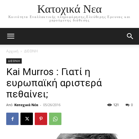
Κατοχικά Νεα
Κοινότητα Εναλλακτικής πληροφόρησης,Ελεύθερης Ερευνας και
χαρούμενης διάθεσης
Αρχική
ΔΙΕΘΝΗ
ΔΙΕΘΝΗ
Kai Murros : Γιατί η
ευρωπαϊκή αριστερά
πεθαίνει;
Από
Κατοχικά Νέα
-
05/26/2016
121
0