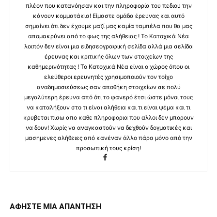
πλέον που κατανόησαν και την πληροφορία του πεδιου την
κάνουν κομματάκια! Είμαστε ομάδα έρευνας και αυτό
σημαίνει ότι δεν έχουμε μαζί μας καμία ταμπέλα που θα μας
απομακρύνει από το φως της αλήθειας ! Το Κατοχικά Νέα
λοιπόν δεν είναι μια ειδησεογραφική σελίδα αλλά μια σελίδα
έρευνας και κριτικής όλων των στοιχείων της
καθημερινότητας ! Το Κατοχικά Νέα είναι ο χώρος όπου οι
ελεύθεροι ερευνητές χρησιμοποιούν τον τοίχο
αναδημοσιεύσεως σαν αποθήκη στοιχείων σε πολύ
μεγαλύτερη έρευνα από ότι το φανερό έτσι ώστε μόνοι τους
να καταλήξουν στο τι είναι αλήθεια και τι είναι ψέμα και τι
κρυβεται πισω απο καθε πληροφορια που αλλοι δεν μπορουν
να δουν! Χωρίς να αναγκαστούν να δεχθούν δογματικές και
μασημενες αλήθειες από κανέναν άλλο πάρα μόνο από την
προσωπική τους κρίση!
ΑΦΗΣΤΕ ΜΙΑ ΑΠΑΝΤΗΣΗ