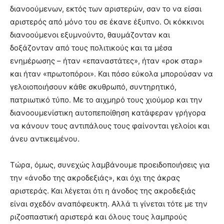
διανοούμενων, εκτός των αριστερών, σαν το να είσαι
αριστερός από μόνο του σε έκανε έξυπνο. Οι κόκκινοι
διανοούμενοι εξυμνούντο, θαυμάζονταν και
δοξάζονταν από τους πολιτικούς και τα μέσα
ενημέρωσης – ήταν «επαναστάτες», ήταν «ροκ σταρ»
και ήταν «πρωτοπόροι». Και πόσο εύκολα μπορούσαν να
γελοιοποιήσουν κάθε σκυθρωπό, συντηρητικό,
πατριωτικό τύπο. Με το αιχμηρό τους χιούμορ και την
διανοουμενίστικη αυτοπεποίθηση κατάφεραν γρήγορα
να κάνουν τους αντιπάλους τους φαίνονται γελοίοι και
άνευ αντικειμένου.
Τώρα, όμως, συνεχώς λαμβάνουμε προειδοποιήσεις για
την «άνοδο της ακροδεξιάς», και όχι της άκρας
αριστεράς. Και λέγεται ότι η άνοδος της ακροδεξιάς
είναι σχεδόν αναπόφευκτη. Αλλά τι γίνεται τότε με την
ριζοσπαστική αριστερά και όλους τους λαμπρούς