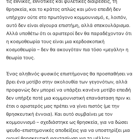
τις εθνικές, εθνοτικές και φυλετικές διαιρέσεις, τη
θρησκεία, και το κράτος απλώς και μόνο επειδή δεν
υπήρχαν ούτε στο πρωτόγονο κομμουνισμό, ε, λοιπόν,
αυτό δεν είναι σίγουρα επιστήμη, αλλά σπεκουλάρισμα.
Αλλά υποθέτω ότι οι αριστεροί δεν θα παραδέχονταν ότι
η κοσμοθεωρία τους είναι μια κερδοσκοπική
κοσμοθεωρία – δεν θα ακουγόταν πια τόσο «μεγάλη» η
θεωρία τους.
Ένας αληθινός φυσικός επιστήμονας θα προσπαθήσει να
βρει ένα μοτίβο στην ακολουθία των γεγονότων, αλλά
προφανώς δεν μπορεί να υπάρξει κανένα μοτίβο επειδή
δεν υπήρξε ποτέ μια κομμουνιστική επανάσταση πριν κι
έτσι ο αριστερός μας πρέπει να γίνει πιστός (με την
θρησκευτική έννοια). Και αυτό συμβαίνει με τον
κομμουνισμό – σχεδιάστηκε ως θρησκεία, για να δώσει
ψευδο-επιστημονικές αποδείξεις για να υποστηρίξει μια
οιονεί θρησκευτική φαντασίωση για το μέλλον.