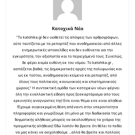
Κατοχικά Νέα
"Το katohika.gr δεν υιοθετεί τις απόψεις των αρθρογράφων,
ούτε ταυτίζεται με τα ρεπορτάζ που αναδημοσιεύει από άλλες
ενημερωτικές ιστοσελίδες και δεν ευθύνεται για την
εγκυρότητα, την αξιοπιστία και το περιεχόμενό τους. Συνεπώς,
δε φέρει καμία ευθύνη εκ του νόμου. Το katohika.gr ,
ασπάζεται βαθιά, τις Δημοκρατικές αρχές της πολυφωνίας και
ως εκ τούτου, αναδημοσιεύει κείμενα και ρεπορτάζ, από
όλους τους πολιτικούς, κοινωνικούς και επιστημονικούς
χώρους." Η συντακτική ομάδα των κατοχικών νέων φέρνει
όλη την εναλλακτική είδηση προς ξεσκαρτάρισμα απο τους
ερευνητές αναγνώστες της! Ειτε ειναι Ψεμα ειτε ειναι αληθεια
!Έχουμε συγκεκριμένη θέση απέναντι στην υπεροντοτητα
πληροφορίας και γνωρίζουμε ότι μόνο με την διαδικασία της μη
δογματικής αλήθειας μπορείς να ακολουθήσεις τα χνάρια της
πραγματικής αλήθειας! Εδώ λοιπόν θα βρειτε ότι θέλει το πεδίο
να μας κάνει να ασχοληθούμε ...αλλά θα βρείτε και πολλούς