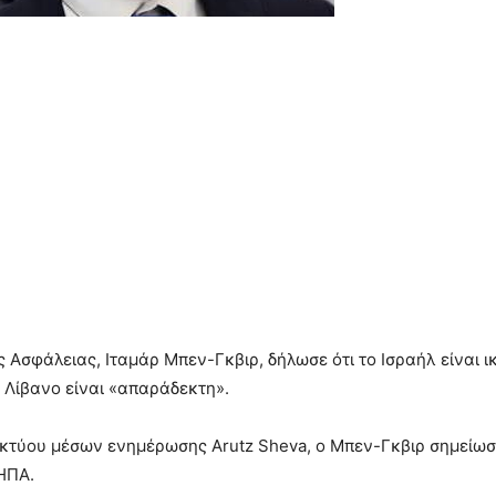
ς Ασφάλειας, Ιταμάρ Μπεν-Γκβιρ, δήλωσε ότι το Ισραήλ είναι
ον Λίβανο είναι «απαράδεκτη».
κτύου μέσων ενημέρωσης Arutz Sheva, ο Μπεν-Γκβιρ σημείωσε
ΗΠΑ.