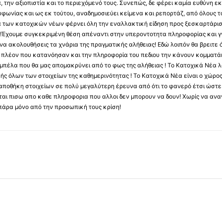
 την αξιοπιστία και το περιεχόμενό τους. Συνεπώς, δε φέρει καμία ευθύνη εκ τ
φωνίας και ως εκ τούτου, αναδημοσιεύει κείμενα και ρεπορτάζ, από όλους το
α των κατοχικών νέων φέρνει όλη την εναλλακτική είδηση προς ξεσκαρτάρισ
α !Έχουμε συγκεκριμένη θέση απέναντι στην υπεροντοτητα πληροφορίας και γν
να ακολουθήσεις τα χνάρια της πραγματικής αλήθειας! Εδώ λοιπόν θα βρειτε ό
ύς πλέον που κατανόησαν και την πληροφορία του πεδιου την κάνουν κομματάκ
αμπέλα που θα μας απομακρύνει από το φως της αλήθειας ! Το Κατοχικά Νέα λ
κής όλων των στοιχείων της καθημερινότητας ! Το Κατοχικά Νέα είναι ο χώρο
ποθήκη στοιχείων σε πολύ μεγαλύτερη έρευνα από ότι το φανερό έτσι ώστε μ
υβεται πισω απο καθε πληροφορια που αλλοι δεν μπορουν να δουν! Χωρίς να α
πάρα μόνο από την προσωπική τους κρίση!