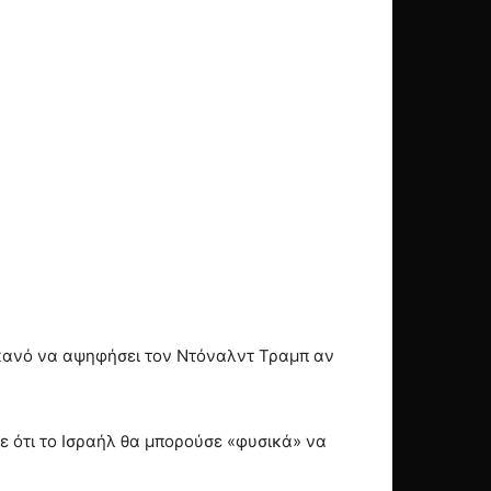
 ικανό να αψηφήσει τον Ντόναλντ Τραμπ αν
 ότι το Ισραήλ θα μπορούσε «φυσικά» να