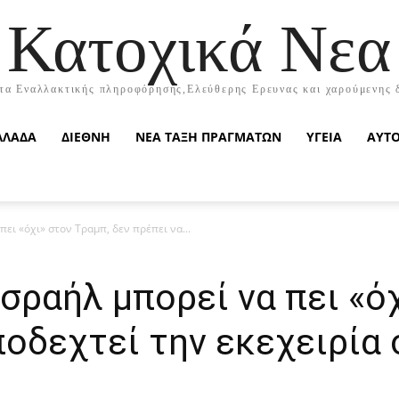
Κατοχικά Νεα
τα Εναλλακτικής πληροφόρησης,Ελεύθερης Ερευνας και χαρούμενης 
ΛΛΑΔΑ
ΔΙΕΘΝΗ
ΝΕΑ ΤΑΞΗ ΠΡΑΓΜΑΤΩΝ
ΥΓΕΙΑ
ΑΥΤ
πει «όχι» στον Τραμπ, δεν πρέπει να...
Ισραήλ μπορεί να πει «ό
ποδεχτεί την εκεχειρία