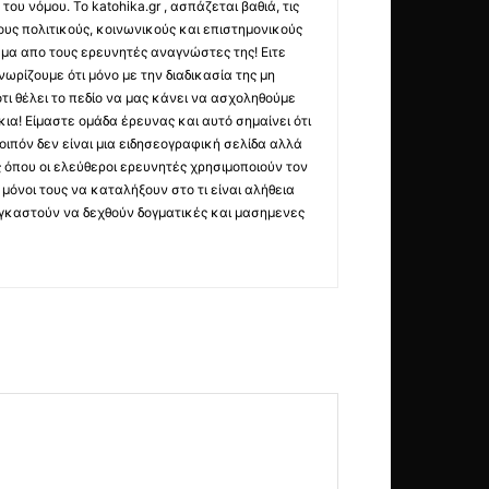
ου νόμου. Το katohika.gr , ασπάζεται βαθιά, τις
υς πολιτικούς, κοινωνικούς και επιστημονικούς
μα απο τους ερευνητές αναγνώστες της! Ειτε
ωρίζουμε ότι μόνο με την διαδικασία της μη
τι θέλει το πεδίο να μας κάνει να ασχοληθούμε
ια! Είμαστε ομάδα έρευνας και αυτό σημαίνει ότι
οιπόν δεν είναι μια ειδησεογραφική σελίδα αλλά
ς όπου οι ελεύθεροι ερευνητές χρησιμοποιούν τον
όνοι τους να καταλήξουν στο τι είναι αλήθεια
ναγκαστούν να δεχθούν δογματικές και μασημενες