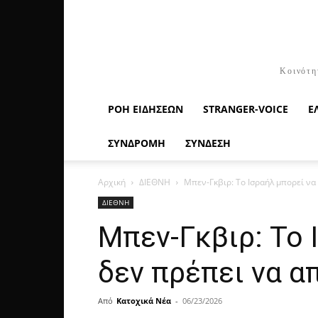
Κοινότη
ΡΟΉ ΕΙΔΉΣΕΩΝ
STRANGER-VOICE
Ε
ΣΥΝΔΡΟΜΗ
ΣΥΝΔΕΣΗ
Αρχική
ΔΙΕΘΝΗ
Μπεν-Γκβιρ: Το Ισραήλ μπορεί να 
ΔΙΕΘΝΗ
Μπεν-Γκβιρ: Το 
δεν πρέπει να α
Από
Κατοχικά Νέα
-
06/23/2026