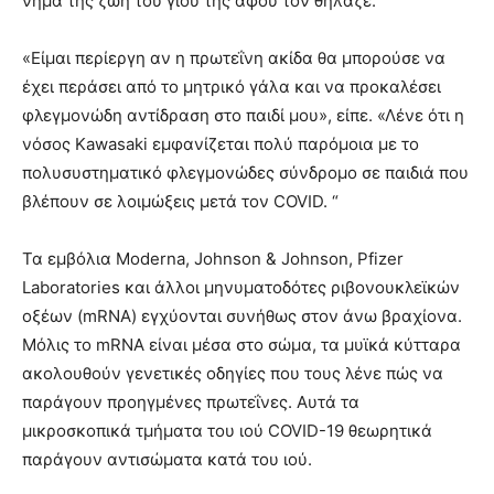
νήμα της ζωή του γιου της αφού τον θήλαζε.
«Είμαι περίεργη αν η πρωτεΐνη ακίδα θα μπορούσε να
έχει περάσει από το μητρικό γάλα και να προκαλέσει
φλεγμονώδη αντίδραση στο παιδί μου», είπε. «Λένε ότι η
νόσος Kawasaki εμφανίζεται πολύ παρόμοια με το
πολυσυστηματικό φλεγμονώδες σύνδρομο σε παιδιά που
βλέπουν σε λοιμώξεις μετά τον COVID. “
Τα εμβόλια Moderna, Johnson & Johnson, Pfizer
Laboratories και άλλοι μηνυματοδότες ριβονουκλεϊκών
οξέων (mRNA) εγχύονται συνήθως στον άνω βραχίονα.
Μόλις το mRNA είναι μέσα στο σώμα, τα μυϊκά κύτταρα
ακολουθούν γενετικές οδηγίες που τους λένε πώς να
παράγουν προηγμένες πρωτεΐνες. Αυτά τα
μικροσκοπικά τμήματα του ιού COVID-19 θεωρητικά
παράγουν αντισώματα κατά του ιού.