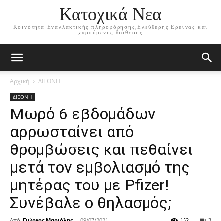
Κατοχικά Νεα
Κοινότητα Εναλλακτικής πληροφόρησης,Ελεύθερης Ερευνας και
χαρούμενης διάθεσης
Αρχική
ΔΙΕΘΝΗ
ΔΙΕΘΝΗ
Μωρό 6 εβδομάδων
αρρωσταίνει από
θρομβώσεις και πεθαίνει
μετά τον εμβολιασμό της
μητέρας του με Pfizer!
Συνέβαλε ο θηλασμός;
Από
Γιώργος Μαριόλης
-
09/07/2021
152
3