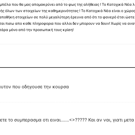
αμπέλα που θα μας απομακρύνει από το φως της αλήθειας ! Το Κατοχικά Νέα λ
κής όλων των στοιχείων της καθημερινότητας ! Το Κατοχικά Νέα είναι ο χώρο
ποθήκη στοιχείων σε πολύ μεγαλύτερη έρευνα από ότι το φανερό έτσι ώστε μ
υβεται πισω απο καθε πληροφορια που αλλοι δεν μπορουν να δουν! Χωρίς να α
πάρα μόνο από την προσωπική τους κρίση!
αυτον που οδηγουσε την κουρσα
 το συμπερασμα οτι ειναι…….<>????? Και αν ναι, γιατι μετα τ