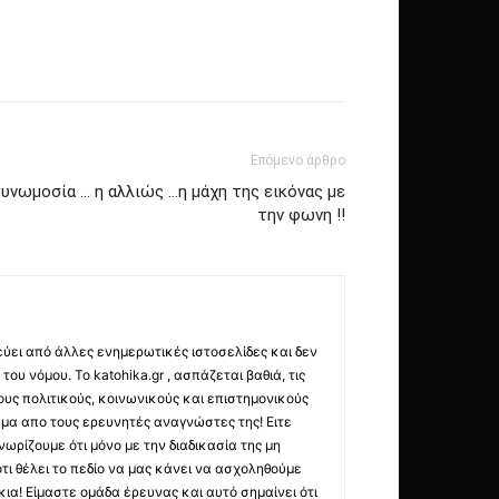
Επόμενο άρθρο
υνωμοσία … η αλλιώς …η μάχη της εικόνας με
την φωνη !!
εύει από άλλες ενημερωτικές ιστοσελίδες και δεν
ου νόμου. Το katohika.gr , ασπάζεται βαθιά, τις
υς πολιτικούς, κοινωνικούς και επιστημονικούς
μα απο τους ερευνητές αναγνώστες της! Ειτε
ωρίζουμε ότι μόνο με την διαδικασία της μη
τι θέλει το πεδίο να μας κάνει να ασχοληθούμε
ια! Είμαστε ομάδα έρευνας και αυτό σημαίνει ότι