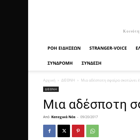
Κοινότη
ΡΟΉ ΕΙΔΉΣΕΩΝ
STRANGER-VOICE
Ε
ΣΥΝΔΡΟΜΗ
ΣΥΝΔΕΣΗ
Αρχική
ΔΙΕΘΝΗ
Μια αδέσποτη σφαίρα σκοτώνει έ
ΔΙΕΘΝΗ
Μια αδέσποτη σφ
Από
Κατοχικά Νέα
-
09/20/2017