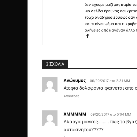
δεν έχουμε μαζί μας καμία τ
μια σελίδα έρευνας και κριτι
τοίχο αναδημοσιεύσεως σαν α
και τι είναι ψέμα και τι κρ
αλήθειες από κανέναν άλλο 
3 ΣΧΟΛΙΑ
Ανώνυμος
09/20/2017 στο 2:31 ΜΜ
Atoφια δολοφονια φαινεται απο 
Απάντηση
ΧΜΜΜΜΜ
09/20/2017 στο 5:04 ΜΜ
Αλαργα μαγκες……… πως το βγαζετε
αυτοκινητου?????