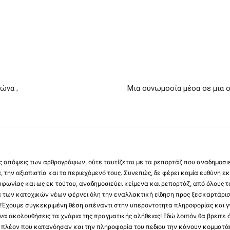
ώνα ;
Μια συνωμοσία μέσα σε μια σ
 τις απόψεις των αρθρογράφων, ούτε ταυτίζεται με τα ρεπορτάζ που αναδημοσι
 την αξιοπιστία και το περιεχόμενό τους. Συνεπώς, δε φέρει καμία ευθύνη εκ τ
φωνίας και ως εκ τούτου, αναδημοσιεύει κείμενα και ρεπορτάζ, από όλους το
α των κατοχικών νέων φέρνει όλη την εναλλακτική είδηση προς ξεσκαρτάρισ
α !Έχουμε συγκεκριμένη θέση απέναντι στην υπεροντοτητα πληροφορίας και γν
να ακολουθήσεις τα χνάρια της πραγματικής αλήθειας! Εδώ λοιπόν θα βρειτε ό
ύς πλέον που κατανόησαν και την πληροφορία του πεδιου την κάνουν κομματάκ