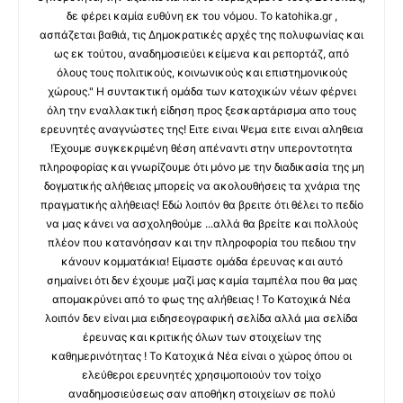
δε φέρει καμία ευθύνη εκ του νόμου. Το katohika.gr ,
ασπάζεται βαθιά, τις Δημοκρατικές αρχές της πολυφωνίας και
ως εκ τούτου, αναδημοσιεύει κείμενα και ρεπορτάζ, από
όλους τους πολιτικούς, κοινωνικούς και επιστημονικούς
χώρους." Η συντακτική ομάδα των κατοχικών νέων φέρνει
όλη την εναλλακτική είδηση προς ξεσκαρτάρισμα απο τους
ερευνητές αναγνώστες της! Ειτε ειναι Ψεμα ειτε ειναι αληθεια
!Έχουμε συγκεκριμένη θέση απέναντι στην υπεροντοτητα
πληροφορίας και γνωρίζουμε ότι μόνο με την διαδικασία της μη
δογματικής αλήθειας μπορείς να ακολουθήσεις τα χνάρια της
πραγματικής αλήθειας! Εδώ λοιπόν θα βρειτε ότι θέλει το πεδίο
να μας κάνει να ασχοληθούμε ...αλλά θα βρείτε και πολλούς
πλέον που κατανόησαν και την πληροφορία του πεδιου την
κάνουν κομματάκια! Είμαστε ομάδα έρευνας και αυτό
σημαίνει ότι δεν έχουμε μαζί μας καμία ταμπέλα που θα μας
απομακρύνει από το φως της αλήθειας ! Το Κατοχικά Νέα
λοιπόν δεν είναι μια ειδησεογραφική σελίδα αλλά μια σελίδα
έρευνας και κριτικής όλων των στοιχείων της
καθημερινότητας ! Το Κατοχικά Νέα είναι ο χώρος όπου οι
ελεύθεροι ερευνητές χρησιμοποιούν τον τοίχο
αναδημοσιεύσεως σαν αποθήκη στοιχείων σε πολύ