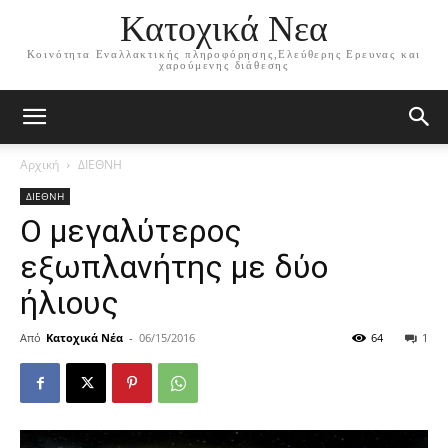
Κατοχικά Νεα
Κοινότητα Εναλλακτικής πληροφόρησης,Ελεύθερης Ερευνας και
χαρούμενης διάθεσης
Αρχική
ΔΙΕΘΝΗ
ΔΙΕΘΝΗ
Ο μεγαλύτερος
εξωπλανήτης με δύο
ήλιους
Από
Κατοχικά Νέα
-
06/15/2016
64
1