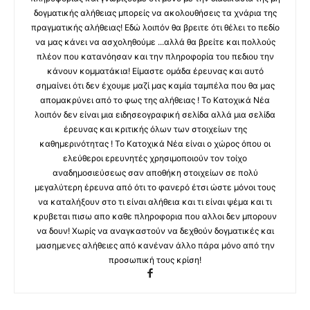
δογματικής αλήθειας μπορείς να ακολουθήσεις τα χνάρια της
πραγματικής αλήθειας! Εδώ λοιπόν θα βρειτε ότι θέλει το πεδίο
να μας κάνει να ασχοληθούμε ...αλλά θα βρείτε και πολλούς
πλέον που κατανόησαν και την πληροφορία του πεδιου την
κάνουν κομματάκια! Είμαστε ομάδα έρευνας και αυτό
σημαίνει ότι δεν έχουμε μαζί μας καμία ταμπέλα που θα μας
απομακρύνει από το φως της αλήθειας ! Το Κατοχικά Νέα
λοιπόν δεν είναι μια ειδησεογραφική σελίδα αλλά μια σελίδα
έρευνας και κριτικής όλων των στοιχείων της
καθημερινότητας ! Το Κατοχικά Νέα είναι ο χώρος όπου οι
ελεύθεροι ερευνητές χρησιμοποιούν τον τοίχο
αναδημοσιεύσεως σαν αποθήκη στοιχείων σε πολύ
μεγαλύτερη έρευνα από ότι το φανερό έτσι ώστε μόνοι τους
να καταλήξουν στο τι είναι αλήθεια και τι είναι ψέμα και τι
κρυβεται πισω απο καθε πληροφορια που αλλοι δεν μπορουν
να δουν! Χωρίς να αναγκαστούν να δεχθούν δογματικές και
μασημενες αλήθειες από κανέναν άλλο πάρα μόνο από την
προσωπική τους κρίση!