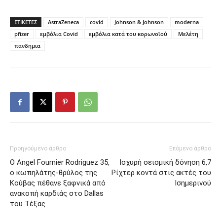
ΕΤΙΚΕΤΕΣ
AstraZeneca
covid
Johnson & Johnson
moderna
pfizer
εμβόλια Covid
εμβόλια κατά του κορωνοϊού
Μελέτη
πανδημια
Προηγούμενο άρθρο
Επόμενο άρθρο
Ο Angel Fournier Rodriguez 35,
Ισχυρή σεισμική δόνηση 6,7
ο κωπηλάτης-θρύλος της
Ρίχτερ κοντά στις ακτές του
Κούβας πέθανε ξαφνικά από
Ισημερινού
ανακοπή καρδιάς στο Dallas
του Tέξας