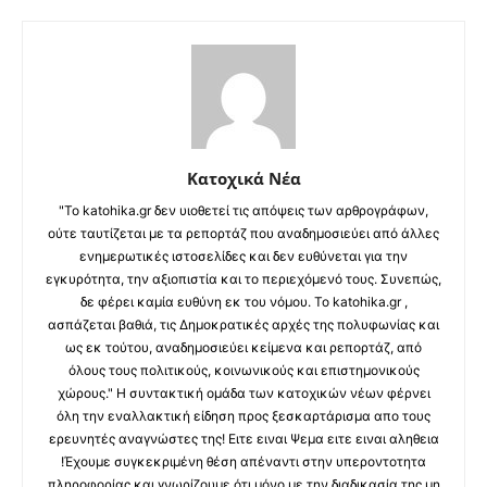
Κατοχικά Νέα
"Το katohika.gr δεν υιοθετεί τις απόψεις των αρθρογράφων,
ούτε ταυτίζεται με τα ρεπορτάζ που αναδημοσιεύει από άλλες
ενημερωτικές ιστοσελίδες και δεν ευθύνεται για την
εγκυρότητα, την αξιοπιστία και το περιεχόμενό τους. Συνεπώς,
δε φέρει καμία ευθύνη εκ του νόμου. Το katohika.gr ,
ασπάζεται βαθιά, τις Δημοκρατικές αρχές της πολυφωνίας και
ως εκ τούτου, αναδημοσιεύει κείμενα και ρεπορτάζ, από
όλους τους πολιτικούς, κοινωνικούς και επιστημονικούς
χώρους." Η συντακτική ομάδα των κατοχικών νέων φέρνει
όλη την εναλλακτική είδηση προς ξεσκαρτάρισμα απο τους
ερευνητές αναγνώστες της! Ειτε ειναι Ψεμα ειτε ειναι αληθεια
!Έχουμε συγκεκριμένη θέση απέναντι στην υπεροντοτητα
πληροφορίας και γνωρίζουμε ότι μόνο με την διαδικασία της μη