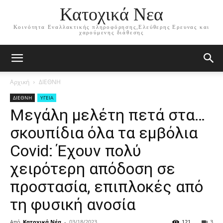
Κατοχικά Νεα
Κοινότητα Εναλλακτικής πληροφόρησης,Ελεύθερης Ερευνας και
χαρούμενης διάθεσης
Αρχική
ΔΙΕΘΝΗ
ΔΙΕΘΝΗ
ΥΓΕΙΑ
Μεγάλη μελέτη πετά στα…
σκουπίδια όλα τα εμβόλια
Covid: Έχουν πολύ
χειρότερη απόδοση σε
προστασία, επιπλοκές από
τη φυσική ανοσία
Από
Κατοχικά Νέα
-
03/18/2023
121
3