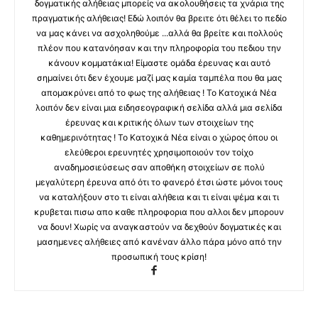
δογματικής αλήθειας μπορείς να ακολουθήσεις τα χνάρια της
πραγματικής αλήθειας! Εδώ λοιπόν θα βρειτε ότι θέλει το πεδίο
να μας κάνει να ασχοληθούμε ...αλλά θα βρείτε και πολλούς
πλέον που κατανόησαν και την πληροφορία του πεδιου την
κάνουν κομματάκια! Είμαστε ομάδα έρευνας και αυτό
σημαίνει ότι δεν έχουμε μαζί μας καμία ταμπέλα που θα μας
απομακρύνει από το φως της αλήθειας ! Το Κατοχικά Νέα
λοιπόν δεν είναι μια ειδησεογραφική σελίδα αλλά μια σελίδα
έρευνας και κριτικής όλων των στοιχείων της
καθημερινότητας ! Το Κατοχικά Νέα είναι ο χώρος όπου οι
ελεύθεροι ερευνητές χρησιμοποιούν τον τοίχο
αναδημοσιεύσεως σαν αποθήκη στοιχείων σε πολύ
μεγαλύτερη έρευνα από ότι το φανερό έτσι ώστε μόνοι τους
να καταλήξουν στο τι είναι αλήθεια και τι είναι ψέμα και τι
κρυβεται πισω απο καθε πληροφορια που αλλοι δεν μπορουν
να δουν! Χωρίς να αναγκαστούν να δεχθούν δογματικές και
μασημενες αλήθειες από κανέναν άλλο πάρα μόνο από την
προσωπική τους κρίση!