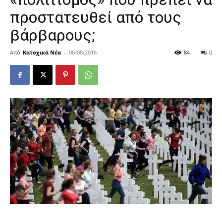
προστατευθεί από τους
βάρβαρους;
Από
Κατοχικά Νέα
-
06/08/2016
84
0