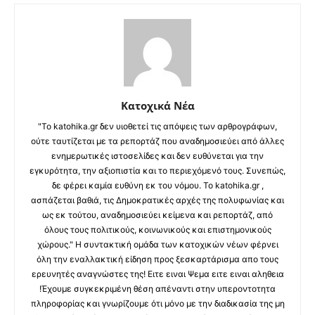
Κατοχικά Νέα
"Το katohika.gr δεν υιοθετεί τις απόψεις των αρθρογράφων,
ούτε ταυτίζεται με τα ρεπορτάζ που αναδημοσιεύει από άλλες
ενημερωτικές ιστοσελίδες και δεν ευθύνεται για την
εγκυρότητα, την αξιοπιστία και το περιεχόμενό τους. Συνεπώς,
δε φέρει καμία ευθύνη εκ του νόμου. Το katohika.gr ,
ασπάζεται βαθιά, τις Δημοκρατικές αρχές της πολυφωνίας και
ως εκ τούτου, αναδημοσιεύει κείμενα και ρεπορτάζ, από
όλους τους πολιτικούς, κοινωνικούς και επιστημονικούς
χώρους." Η συντακτική ομάδα των κατοχικών νέων φέρνει
όλη την εναλλακτική είδηση προς ξεσκαρτάρισμα απο τους
ερευνητές αναγνώστες της! Ειτε ειναι Ψεμα ειτε ειναι αληθεια
!Έχουμε συγκεκριμένη θέση απέναντι στην υπεροντοτητα
πληροφορίας και γνωρίζουμε ότι μόνο με την διαδικασία της μη