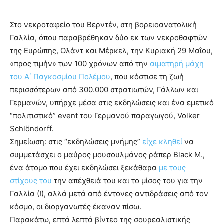
Στο νεκροταφείο του Βερντέν, στη βορειοανατολική
Γαλλία, όπου παραβρέθηκαν δύο εκ των νεκροθαφτών
της Ευρώπης, Ολάντ και Μέρκελ, την Κυριακή 29 Μαΐου,
«προς τιμήν» των 100 χρόνων από την
αιματηρή μάχη
του Α΄ Παγκοσμίου Πολέμου
, που κόστισε τη ζωή
περισσότερων από 300.000 στρατιωτών, Γάλλων και
Γερμανών, υπήρχε μέσα στις εκδηλώσεις και ένα εμετικό
“πολιτιστικό” event του Γερμανού παραγωγού, Volker
Schlöndorff.
Σημείωση: στις “εκδηλώσεις μνήμης”
είχε κληθεί
να
συμμετάσχει ο μαύρος μουσουλμάνος ράπερ Black M.,
ένα άτομο που έχει εκδηλώσει ξεκάθαρα
με τους
στίχους του
την απέχθειά του και το μίσος του για την
Γαλλία (!), αλλά μετά από έντονες αντιδράσεις από τον
κόσμο, οι διοργανωτές έκαναν πίσω.
Παρακάτω, επτά λεπτά βίντεο της σουρεαλιστικής