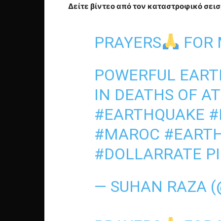
Δείτε βίντεο από τον καταστροφικό σεισ
PRAYERS
FOR
POWERFUL EARTH
IN DEATHS OF AT
#EARTHQUAKE
#
#MAROC
#EART
#DOLLARRATE
P
— SUHAN RAZA 