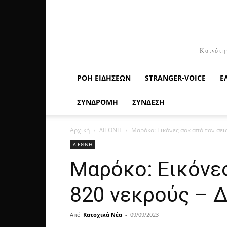
Κοινότη
ΡΟΉ ΕΙΔΉΣΕΩΝ
STRANGER-VOICE
Ε
ΣΥΝΔΡΟΜΗ
ΣΥΝΔΕΣΗ
Αρχική
ΔΙΕΘΝΗ
Μαρόκο: Εικόνες σοκ από τον σεισ
ΔΙΕΘΝΗ
Μαρόκο: Εικόνες
820 νεκρούς – Δ
Από
Κατοχικά Νέα
-
09/09/2023