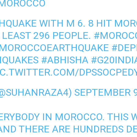
 MOROCCO
QUAKE WITH M 6. 8 HIT MO
 LEAST 296 PEOPLE.
#MOROC
MOROCCOEARTHQUAKE
#DE
HQUAKES
#ABHISHA
#G20INDI
IC.TWITTER.COM/DPSSOCPED
(@SUHANRAZA4)
SEPTEMBER 9
ERYBODY IN MOROCCO. THIS W
AND THERE ARE HUNDREDS D