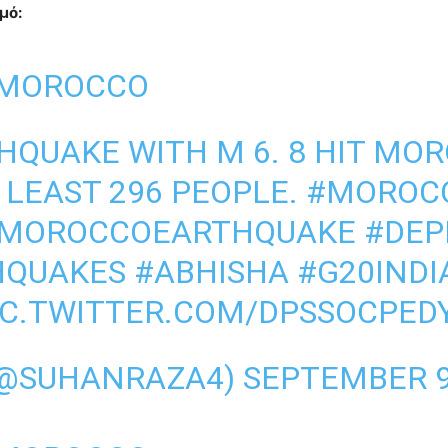
μό:
 MOROCCO
QUAKE WITH M 6. 8 HIT MO
 LEAST 296 PEOPLE.
#MOROC
MOROCCOEARTHQUAKE
#DE
HQUAKES
#ABHISHA
#G20INDI
IC.TWITTER.COM/DPSSOCPED
(@SUHANRAZA4)
SEPTEMBER 9