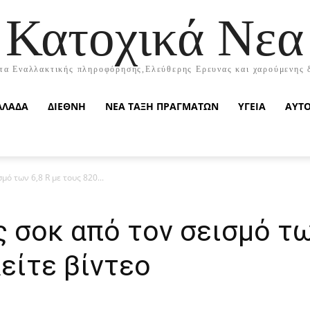
Κατοχικά Νεα
τα Εναλλακτικής πληροφόρησης,Ελεύθερης Ερευνας και χαρούμενης 
ΛΛΑΔΑ
ΔΙΕΘΝΗ
ΝΕΑ ΤΑΞΗ ΠΡΑΓΜΑΤΩΝ
ΥΓΕΙΑ
ΑΥΤ
μό των 6,8 R με τους 820...
 σοκ από τον σεισμό τω
είτε βίντεο