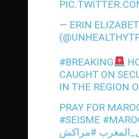
PIC.TWITTER.C
— ERIN ELIZABE
(@UNHEALTHYT
#BREAKING
HO
CAUGHT ON SEC
IN THE REGION 
PRAY FOR MARO
#SEISME
#MARO
#المغرب
#مراكش