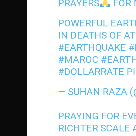
PRAYERS
FOR
POWERFUL EARTH
IN DEATHS OF AT
#EARTHQUAKE
#
#MAROC
#EART
#DOLLARRATE
P
— SUHAN RAZA 
PRAYING FOR EV
RICHTER SCALE 