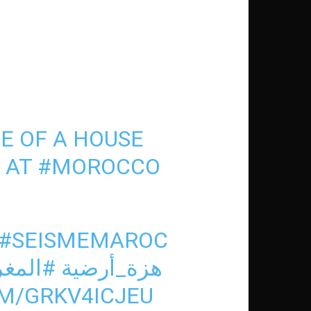
E OF A HOUSE
E
AT
#MOROCCO
#SEISMEMAROC
#هزة_أرضية
المغر
OM/GRKV4ICJEU