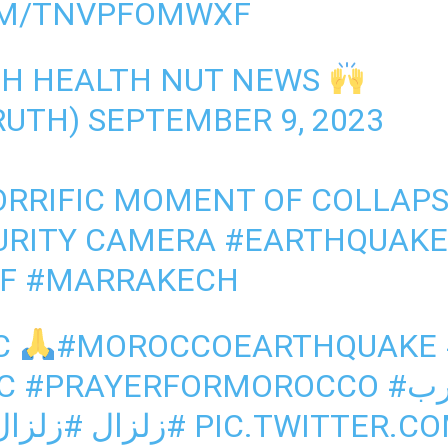
OM/TNVPFOMWXF
TH HEALTH NUT NEWS
RUTH)
SEPTEMBER 9, 2023
RRIFIC MOMENT OF COLLAPS
URITY CAMERA
#EARTHQUAK
OF
#MARRAKECH
C
#MOROCCOEARTHQUAKE
C
#PRAYERFORMOROCCO
#ب
زلزال_
#زلزال
PIC.TWITTER.C