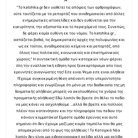
"Το katohika.gr δεν υιοθετεί τις απόψεις των αρθρογράφων,
ούτε ταυτίζεται με τα ρεπορτάζ που αναδημοσιεύει από άλλες
ενημερωτικές ιστοσελίδες και δεν ευθύνεται για την
εγκυρότητα, την αξιοπιστία και το περιεχόμενό τους. Συνεπώς,
δε φέρει καμία ευθύνη εκ του νόμου. Το katohika.gr ,
ασπάζεται βαθιά, τις Δημοκρατικές αρχές της πολυφωνίας και
ως εκ τούτου, αναδημοσιεύει κείμενα και ρεπορτάζ, από
όλους τους πολιτικούς, κοινωνικούς και επιστημονικούς
χώρους." Η συντακτική ομάδα των κατοχικών νέων φέρνει
όλη την εναλλακτική είδηση προς ξεσκαρτάρισμα απο τους
ερευνητές αναγνώστες της! Ειτε ειναι Ψεμα ειτε ειναι αληθεια
!Έχουμε συγκεκριμένη θέση απέναντι στην υπεροντοτητα
πληροφορίας και γνωρίζουμε ότι μόνο με την διαδικασία της μη
δογματικής αλήθειας μπορείς να ακολουθήσεις τα χνάρια της
πραγματικής αλήθειας! Εδώ λοιπόν θα βρειτε ότι θέλει το πεδίο
να μας κάνει να ασχοληθούμε ...αλλά θα βρείτε και πολλούς
πλέον που κατανόησαν και την πληροφορία του πεδιου την
κάνουν κομματάκια! Είμαστε ομάδα έρευνας και αυτό
σημαίνει ότι δεν έχουμε μαζί μας καμία ταμπέλα που θα μας
απομακρύνει από το φως της αλήθειας ! Το Κατοχικά Νέα
λοιπόν δεν είναι μια ειδησεογραφική σελίδα αλλά μια σελίδα