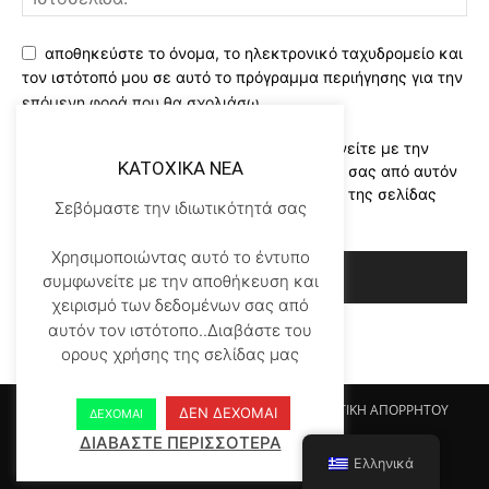
αποθηκεύστε το όνομα, το ηλεκτρονικό ταχυδρομείο και
τον ιστότοπό μου σε αυτό το πρόγραμμα περιήγησης για την
επόμενη φορά που θα σχολιάσω.
Χρησιμοποιώντας αυτό το έντυπο συμφωνείτε με την
KATOXIKA NEA
αποθήκευση και χειρισμό των δεδομένων σας από αυτόν
τον ιστότοπο..Διαβάστε του ορους χρήσης της σελίδας
Σεβόμαστε την ιδιωτικότητά σας
μας
*
Χρησιμοποιώντας αυτό το έντυπο
συμφωνείτε με την αποθήκευση και
χειρισμό των δεδομένων σας από
αυτόν τον ιστότοπο..Διαβάστε του
ορους χρήσης της σελίδας μας
Αρχικη KATOHIKA NEA
Login
Register
ΠΟΛΙΤΙΚΗ ΑΠΟΡΡΗΤΟΥ
ΔΕΝ ΔΕΧΟΜΑΙ
ΔΕΧΟΜΑΙ
ΟΡΟΙ ΧΡΗΣΗΣ
ΕΠΙΚΟΙΝΩΝΙΑ
ΔΙΑΒΑΣΤΕ ΠΕΡΙΣΣΟΤΕΡΑ
Ελληνικά
© Newspaper WordPress Theme by TagDiv