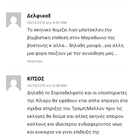
ΔελφικοΕ
06/13/2016 στο 4:55 ΜΜ
Το σκηνικο θυμιζει λιγο μπατακλαν,την
βομβιστικη επιθεση στον Μαραθωνιο της
βοστονης κ αλλα… δηλαδη μουφα…για αλλη
μια φορα παιζουν με την συνειδηση μας…
Απάντηση
ΚΙΤΣΟΣ
06/13/2016 στο 9:38 ΜΜ
Δηλαδή το Σοροαδελφατο και οι υποστηρικτες
της Χίλαρυ θα εφεθουν ετσι απλα απραγοι στα
σχεδια στηριξης του Τραμπ;Μαλλον πριν τις
εκλογες θα δούμε και αλλες σκηνές απειρου
καλλους και ιδιαιτερου ενδιαφεροντος ισως
και ευκαιρια να γινει επιδειξη της