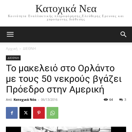
Κατοχικά Νεα
Κοινότητα Εναλλακτικής πληροφόρησης,Ελεύθερης Ερευνας και
χαρούμενης διάθεσης
Αρχική
ΔΙΕΘΝΗ
ΔΙΕΘΝΗ
Το μακελειό στο Ορλάντο
με τους 50 νεκρούς βγάζει
Πρόεδρο στην Αμερική
Από
Κατοχικά Νέα
-
06/13/2016
64
3