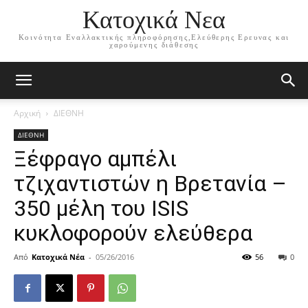
Κατοχικά Νεα
Κοινότητα Εναλλακτικής πληροφόρησης,Ελεύθερης Ερευνας και
χαρούμενης διάθεσης
Αρχική
ΔΙΕΘΝΗ
ΔΙΕΘΝΗ
Ξέφραγο αμπέλι
τζιχαντιστών η Βρετανία –
350 μέλη του ISIS
κυκλοφορούν ελεύθερα
Από
Κατοχικά Νέα
-
05/26/2016
56
0