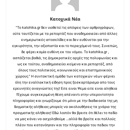
Κατοχικά Νέα
"Το katohika.gr δεν υιοθετεί τις απόψεις των αρθρογράφων,
ούτε ταυτίζεται με τα ρεπορτάζ που αναδημοσιεύει από άλλες
ενημερωτικές ιστοσελίδες και δεν ευθύνεται για την
εγκυρότητα, την αξιοπιστία και το περιεχόμενό τους. Συνεπώς,
δε φέρει καμία ευθύνη εκ του νόμου. Το katohika.gr ,
ασπάζεται βαθιά, τις Δημοκρατικές αρχές της πολυφωνίας και
ως εκ τούτου, αναδημοσιεύει κείμενα και ρεπορτάζ, από
όλους τους πολιτικούς, κοινωνικούς και επιστημονικούς
χώρους." Η συντακτική ομάδα των κατοχικών νέων φέρνει
όλη την εναλλακτική είδηση προς ξεσκαρτάρισμα απο τους
ερευνητές αναγνώστες της! Ειτε ειναι Ψεμα ειτε ειναι αληθεια
!Έχουμε συγκεκριμένη θέση απέναντι στην υπεροντοτητα
πληροφορίας και γνωρίζουμε ότι μόνο με την διαδικασία της μη
δογματικής αλήθειας μπορείς να ακολουθήσεις τα χνάρια της
πραγματικής αλήθειας! Εδώ λοιπόν θα βρειτε ότι θέλει το πεδίο
να μας κάνει να ασχοληθούμε ...αλλά θα βρείτε και πολλούς
πλέον που κατανόησαν και την πληροφορία του πεδιου την